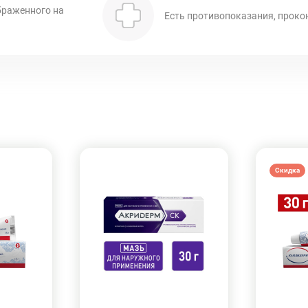
браженного на
Есть противопоказания, проко
Скидка