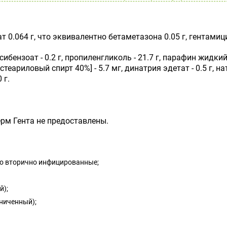
0.064 г, что эквивалентно бетаметазона 0.05 г, гентамици
ензоат - 0.2 г, пропиленгликоль - 21.7 г, парафин жидкий -
теариловый спирт 40%] - 5.7 мг, динатрия эдетат - 0.5 г, н
 г.
рм Гента не предоставлены.
но вторично инфицированные;
й);
ниченный);