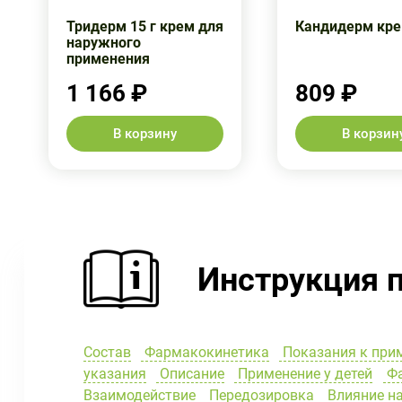
Тридерм 15 г крем для
Кандидерм кре
наружного
применения
1 166 ₽
809 ₽
В корзину
В корзин
Инструкция 
Состав
Фармакокинетика
Показания к при
указания
Описание
Применение у детей
Фа
Взаимодействие
Передозировка
Влияние на