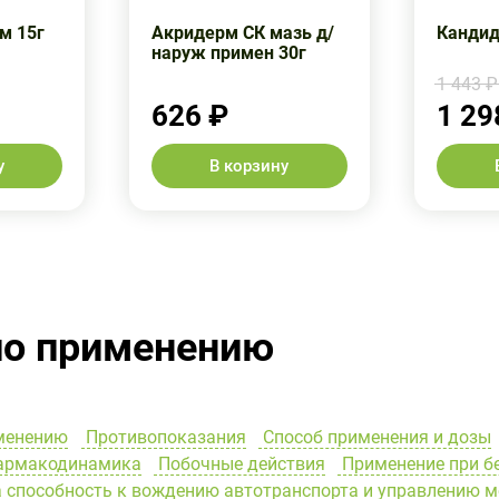
м 15г
Акридерм СК мазь д/
Кандид
наруж примен 30г
1 443 ₽
626 ₽
1 29
у
В корзину
по применению
менению
Противопоказания
Способ применения и дозы
рмакодинамика
Побочные действия
Применение при б
 способность к вождению автотранспорта и управлению 