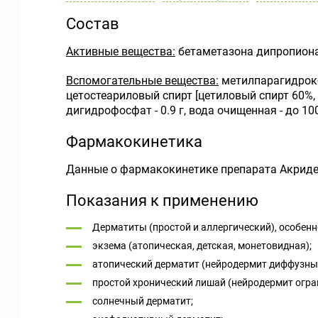
Состав
Активные вещества:
бетаметазона дипропионат 
Вспомогательные вещества:
метилпарагидроксиб
цетостеариловый спирт [цетиловый спирт 60%, с
дигидрофосфат - 0.9 г, вода очищенная - до 100
Фармакокинетика
Данные о фармакокинетике препарата Акриде
Показания к применению
Дерматиты (простой и аллергический), особен
экзема (атопическая, детская, монетовидная);
атопический дерматит (нейродермит диффузны
простой хронический лишай (нейродермит огра
солнечный дерматит;