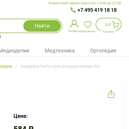
Клиентский сервис работает с 8.00 до 22.00
+7 495 419 18 18
0 ₽
Найти
Профиль
Избранное
Корзина
R
Избранное
(
0
)
Медизделия
Медтехника
Ортопедия
Войти
ридерм
Акридерм Гента крем д/наруж примен 30г
БАД
Медицинская техника (приборы)
Наборы
Упаковка
Цена: