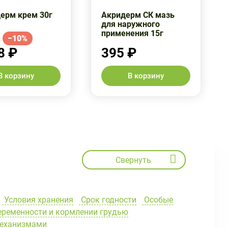
ерм крем 30г
Акридерм СК мазь
для наружного
применения 15г
−10%
8 ₽
395 ₽
В корзину
В корзину
Свернуть
Условия хранения
Срок годности
Особые
еременности и кормлении грудью
механизмами