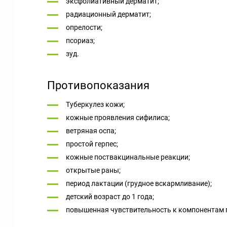
эксфолиативный дерматит;
радиационный дерматит;
опрелости;
псориаз;
зуд.
Противопоказания
Туберкулез кожи;
кожные проявления сифилиса;
ветряная оспа;
простой герпес;
кожные поствакцинальные реакции;
открытые раны;
период лактации (грудное вскармливание);
детский возраст до 1 года;
повышенная чувствительность к компонентам 