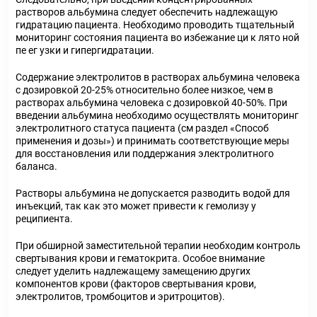
растворов альбумина следует обеспечить надлежащую
гидратацию пациента. Необходимо проводить тщательный
мониторинг состояния пациента во избежание ци к лято ной
пе ег узки и гипергидратации.
Содержание электролитов в растворах альбумина человека
с дозировкой 20-25% относительно более низкое, чем в
растворах альбумина человека с дозировкой 40-50%. При
введении альбумина необходимо осуществлять мониторинг
электролитного статуса пациента (см раздел «Способ
применения и дозы») и принимать соответствующие меры
для восстановления или поддержания электролитного
баланса.
Растворы альбумина не допускается разводить водой для
инъекций, так как это может привести к гемолизу у
реципиента.
При обширной заместительной терапии необходим контроль
свертывания крови и гематокрита. Особое внимание
следует уделить надлежащему замещению других
компонентов крови (факторов свертывания крови,
электролитов, тромбоцитов и эритроцитов).