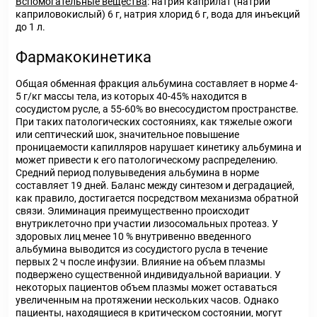
Вспомогательные вещества
: натрия каприлат (натрий
каприловокислый) 6 г, натрия хлорид 6 г, вода для инъекций
до 1 л.
Фармакокинетика
Общая обменная фракция альбумина составляет в норме 4-
5 г/кг массы тела, из которых 40-45% находится в
сосудистом русле, а 55-60% во внесосудистом пространстве.
При таких патологических состояниях, как тяжелые ожоги
или септический шок, значительное повышение
проницаемости капилляров нарушает кинетику альбумина и
может привести к его патологическому распределению.
Средний период полувыведения альбумина в норме
составляет 19 дней. Баланс между синтезом и деградацией,
как правило, достигается посредством механизма обратной
связи. Элиминация преимущественно происходит
внутриклеточно при участии лизосомальных протеаз. У
здоровых лиц менее 10 % внутривенно введенного
альбумина выводится из сосудистого русла в течение
первых 2 ч после инфузии. Влияние на объем плазмы
подвержено существенной индивидуальной вариации. У
некоторых пациентов объем плазмы может оставаться
увеличенным на протяжении нескольких часов. Однако
пациенты, находящиеся в критическом состоянии, могут