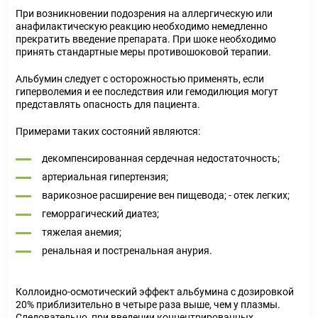
При возникновении подозрения на аллергическую или
анафилактическую реакцию необходимо немедленно
прекратить введение препарата. При шоке необходимо
принять стандартные меры противошоковой терапии.
Альбумин следует с осторожностью применять, если
гиперволемия и ее последствия или гемодилюция могут
представлять опасность для пациента.
Примерами таких состояний являются:
декомпенсированная сердечная недостаточность;
артериальная гипертензия;
варикозное расширение вен пищевода; - отек легких;
геморрагический диатез;
тяжелая анемия;
ренальная и постренальная анурия.
Коллоидно-осмотический эффект альбумина с дозировкой
20% приблизительно в четыре раза выше, чем у плазмы.
Следовательно, при введении концентрированных