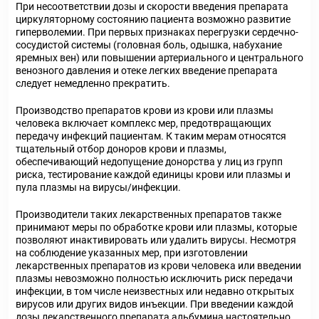
При несоответствии дозы и скорости введения препарата
циркуляторному состоянию пациента возможно развитие
гиперволемии. При первых признаках перегрузки сердечно-
сосудистой системы (головная боль, одышка, набухание
яремных вен) или повышении артериального и центрального
венозного давления и отеке легких введение препарата
следует немедленно прекратить.
Производство препаратов крови из крови или плазмы
человека включает комплекс мер, предотвращающих
передачу инфекций пациентам. К таким мерам относятся
тщательный отбор доноров крови и плазмы,
обеспечивающий недопущение донорства у лиц из групп
риска, тестирование каждой единицы крови или плазмы и
пула плазмы на вирусы/инфекции.
Производители таких лекарственных препаратов также
принимают меры по обработке крови или плазмы, которые
позволяют инактивировать или удалить вирусы. Несмотря
на соблюдение указанных мер, при изготовлении
лекарственных препаратов из крови человека или введении
плазмы невозможно полностью исключить риск передачи
инфекции, в том числе неизвестных или недавно открытых
вирусов или других видов инъекции. При введении каждой
дозы лекарственного препарата альбумина настоятельно