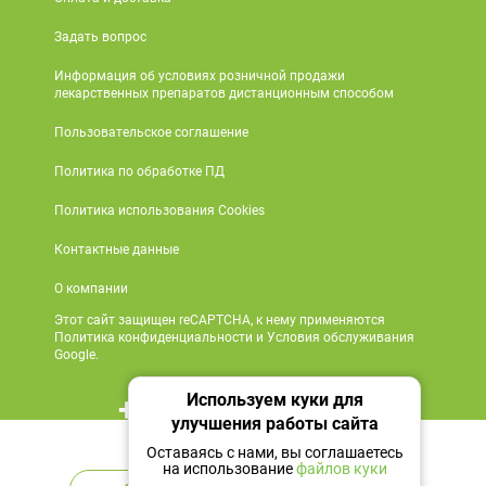
Задать вопрос
Информация об условиях розничной продажи
лекарственных препаратов дистанционным способом
Пользовательское соглашение
Политика по обработке ПД
Политика использования Cookies
Контактные данные
О компании
Этот сайт защищен reCAPTCHA, к нему применяются
Политика конфиденциальности и Условия обслуживания
Google.
Используем куки для
+7 495 419 18 18
улучшения работы сайта
Нет в наличии
Мы в социальных сетях
Оставаясь с нами, вы соглашаетесь
на использование
файлов куки