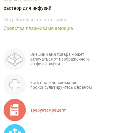
Поливитаминные
При
и гриппе
раствор для инфузий
комплексы
простуде
Противоаллергические
Противовоспалительные
Пробиотики
Сахарный
препараты
препараты
Потребительская категория:
диабет
Средства плазмозамещающие
Противогрибковые
Противоопухолевые
Тонизирующие
Фиточай/
препараты
препараты
чай
Противопаразитарные
Растительные
препараты
препараты
Внешний вид товара может
отличаться от изображенного
Сердечно-
Система
на фотографии
сосудистые
обмена
препараты
веществ
Есть противопоказания,
Средства
Стоматологические
проконсультируйтесь с врачом
от
препараты
алкоголизма
и курения
Требуется рецепт