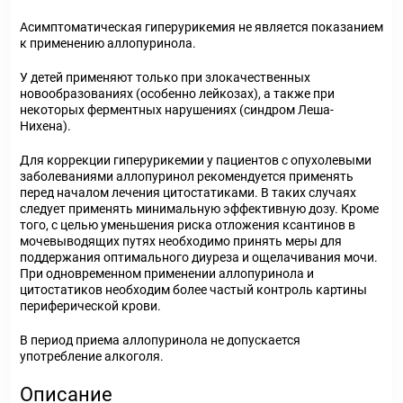
Асимптоматическая гиперурикемия не является показанием
к применению аллопуринола.
У детей применяют только при злокачественных
новообразованиях (особенно лейкозах), а также при
некоторых ферментных нарушениях (синдром Леша-
Нихена).
Для коррекции гиперурикемии у пациентов с опухолевыми
заболеваниями аллопуринол рекомендуется применять
перед началом лечения цитостатиками. В таких случаях
следует применять минимальную эффективную дозу. Кроме
того, с целью уменьшения риска отложения ксантинов в
мочевыводящих путях необходимо принять меры для
поддержания оптимального диуреза и ощелачивания мочи.
При одновременном применении аллопуринола и
цитостатиков необходим более частый контроль картины
периферической крови.
В период приема аллопуринола не допускается
употребление алкоголя.
Описание