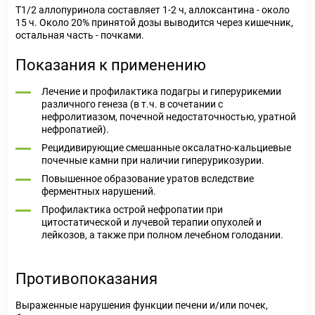
T1/2 аллопуринола составляет 1-2 ч, аллоксантина - около
15 ч. Около 20% принятой дозы выводится через кишечник,
остальная часть - почками.
Показания к применению
Лечение и профилактика подагры и гиперурикемии
различного генеза (в т.ч. в сочетании с
нефролитиазом, почечной недостаточностью, уратной
нефропатией).
Рецидивирующие смешанные оксалатно-кальциевые
почечные камни при наличии гиперурикозурии.
Повышенное образование уратов вследствие
ферментных нарушений.
Профилактика острой нефропатии при
цитостатической и лучевой терапии опухолей и
лейкозов, а также при полном лечебном голодании.
Противопоказания
Выраженные нарушения функции печени и/или почек,