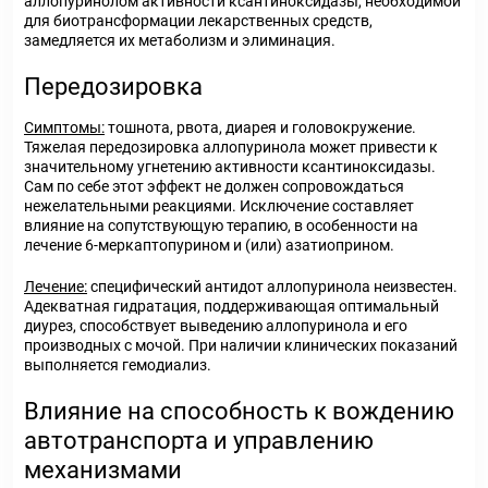
аллопуринолом активности ксантиноксидазы, необходимой
для биотрансформации лекарственных средств,
замедляется их метаболизм и элиминация.
Передозировка
Симптомы:
тошнота, рвота, диарея и головокружение.
Тяжелая передозировка аллопуринола может привести к
значительному угнетению активности ксантиноксидазы.
Сам по себе этот эффект не должен сопровождаться
нежелательными реакциями. Исключение составляет
влияние на сопутствующую терапию, в особенности на
лечение 6-меркаптопурином и (или) азатиоприном.
Лечение:
специфический антидот аллопуринола неизвестен.
Адекватная гидратация, поддерживающая оптимальный
диурез, способствует выведению аллопуринола и его
производных с мочой. При наличии клинических показаний
выполняется гемодиализ.
Влияние на способность к вождению
автотранспорта и управлению
механизмами