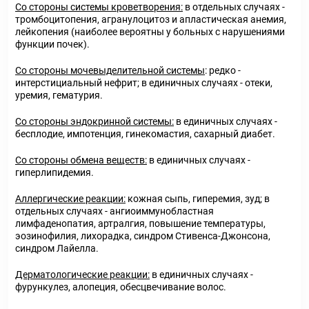
Со стороны системы кроветворения:
в отдельных случаях -
тромбоцитопения, агранулоцитоз и апластическая анемия,
лейкопения (наиболее вероятны у больных с нарушениями
функции почек).
Со стороны мочевыделительной системы
: редко -
интерстициальный нефрит; в единичных случаях - отеки,
уремия, гематурия.
Со стороны эндокринной системы:
в единичных случаях -
бесплодие, импотенция, гинекомастия, сахарный диабет.
Со стороны обмена веществ:
в единичных случаях -
гиперлипидемия.
Аллергические реакции:
кожная сыпь, гиперемия, зуд; в
отдельных случаях - ангиоиммунобластная
лимфаденопатия, артралгия, повышение температуры,
эозинофилия, лихорадка, синдром Стивенса-Джонсона,
синдром Лайелла.
Дерматологические реакции:
в единичных случаях -
фурункулез, алопеция, обесцвечивание волос.