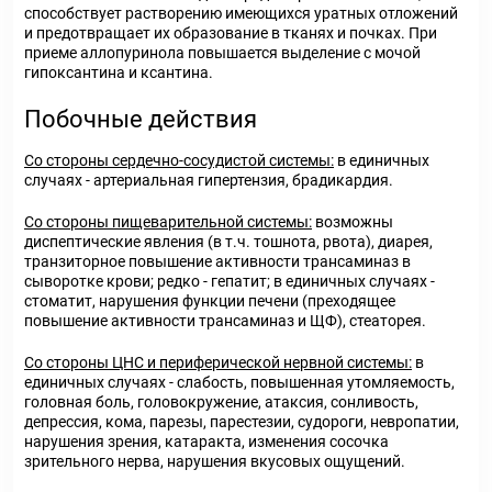
способствует растворению имеющихся уратных отложений
и предотвращает их образование в тканях и почках. При
приеме аллопуринола повышается выделение с мочой
гипоксантина и ксантина.
Побочные действия
Со стороны сердечно-сосудистой системы:
в единичных
случаях - артериальная гипертензия, брадикардия.
Со стороны пищеварительной системы:
возможны
диспептические явления (в т.ч. тошнота, рвота), диарея,
транзиторное повышение активности трансаминаз в
сыворотке крови; редко - гепатит; в единичных случаях -
стоматит, нарушения функции печени (преходящее
повышение активности трансаминаз и ЩФ), стеаторея.
Со стороны ЦНС и периферической нервной системы:
в
единичных случаях - слабость, повышенная утомляемость,
головная боль, головокружение, атаксия, сонливость,
депрессия, кома, парезы, парестезии, судороги, невропатии,
нарушения зрения, катаракта, изменения сосочка
зрительного нерва, нарушения вкусовых ощущений.