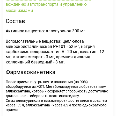
вождению автотранспорта и управлению
механизмами
Состав
Активное вещество:
аллопуринол 300 мг.
Вспомогательные вещества:
целлюлоза
микрокристаллическая РН101 - 52 мг, натрия
карбоксиметилкрахмал тип А - 20 мг, желатин - 12
мг, магния стеарат - 3 мг, кремния диоксид
коллоидный безводный - 3 мг.
Фармакокинетика
После приема внутрь почти полностью (на 90%)
абсорбируется из ЖКТ. Метаболизируется с образованием
аллоксантина, который сохраняет способность достаточно
длительно ингибировать ксантиноксидазу.
Cmax аллопуринола в плазме крови достигается в среднем
через 1.5 ч, аллоксантина - через 4.5 ч после однократного
приема.