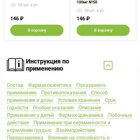
100мг №50
50 шт. в уп.
50 шт. в уп.
146 ₽
146 ₽
В корзину
В корзину
Инструкция по
применению
Состав
Фармакокинетика
Показания к
применению
Противопоказания
Способ
применения и дозы
Условия хранения
Срок
годности
Особые указания
Описание
Применение у детей
Фармакодинамика
Побочные
действия
Применение при беременности и
кормлении грудью
Взаимодействие
Передозировка
Влияние на способность к