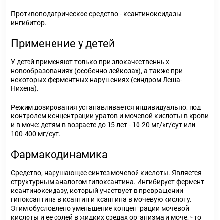
Противоподагрическое средство - ксантиноксидазы
ингибитор.
Применение у детей
У детей применяют только при злокачественных
новообразованиях (особенно лейкозах), а также при
некоторых ферментных нарушениях (синдром Леша-
Нихена).
Режим дозирования устанавливается индивидуально, под
контролем концентрации уратов и мочевой кислоты в крови
и в моче: детям в возрасте до 15 лет - 10-20 мг/кг/сут или
100-400 мг/сут.
Фармакодинамика
Средство, нарушающее синтез мочевой кислоты. Является
структурным аналогом гипоксантина. Ингибирует фермент
ксантиноксидазу, который участвует в превращении
гипоксантина в ксантин и ксантина в мочевую кислоту.
Этим обусловлено уменьшение концентрации мочевой
кислоты и ее солей в жидких средах организма и моче, что