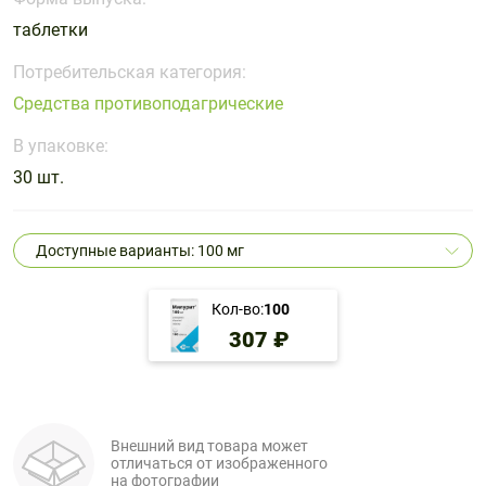
Поливитаминные
При
и гриппе
таблетки
комплексы
простуде
Противоаллергические
Противовоспалительные
Пробиотики
Сахарный
препараты
препараты
Потребительская категория:
диабет
Средства противоподагрические
Противогрибковые
Противоопухолевые
Тонизирующие
Фиточай/
препараты
препараты
В упаковке:
чай
Противопаразитарные
Растительные
30 шт.
препараты
препараты
Сердечно-
Система
Доступные варианты: 100 мг
сосудистые
обмена
препараты
веществ
Кол-во:
100
Средства
Стоматологические
307 ₽
от
препараты
алкоголизма
и курения
Внешний вид товара может
отличаться от изображенного
на фотографии