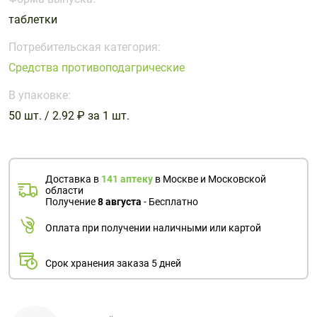
Поливитаминные
При
и гриппе
таблетки
комплексы
простуде
Противоаллергические
Противовоспалительные
Пробиотики
Сахарный
препараты
препараты
Потребительская категория:
диабет
Средства противоподагрические
Противогрибковые
Противоопухолевые
Тонизирующие
Фиточай/
препараты
препараты
В упаковке:
чай
Противопаразитарные
Растительные
50 шт. / 2.92 ₽ за 1 шт.
препараты
препараты
Сердечно-
Система
сосудистые
обмена
Доставка в
141 аптеку
в Москве и Московской
препараты
веществ
области
Получение
8 августа
- Бесплатно
Средства
Стоматологические
от
препараты
Оплата при получении наличными или картой
алкоголизма
и курения
Срок хранения заказа 5 дней