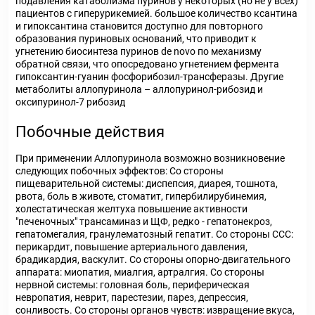
подавления катаболизма пуринов у некоторых (но не у всех)
пациентов с гиперурикемией. большое количество ксантина
и гипоксантина становится доступно для повторного
образования пуриновых оснований, что приводит к
угнетению биосинтеза пуринов de novo по механизму
обратной связи, что опосредовано угнетением фермента
гипоксантин-гуанин фосфорибозил-трансферазы. Другие
метаболиты аллопуринола – аллопуринол-рибозид и
оксипуринол-7 рибозид
Побочные действия
При применении Аллопуринола возможно возникновение
следующих побочных эффектов: Со стороны
пищеварительной системы: диспепсия, диарея, тошнота,
рвота, боль в животе, стоматит, гипербилирубинемия,
холестатическая желтуха повышение активности
"печеночных" трансаминаз и ЩФ, редко - гепатонекроз,
гепатомегалия, гранулематозный гепатит. Со стороны ССС:
перикардит, повышение артериального давления,
брадикардия, васкулит. Со стороны опорно-двигательного
аппарата: миопатия, миалгия, артралгия. Со стороны
нервной системы: головная боль, периферическая
невропатия, неврит, парестезии, парез, депрессия,
сонливость. Со стороны органов чувств: извращение вкуса,