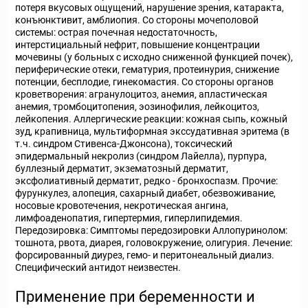
потеря вкусовых ощущений, нарушение зрения, катаракта,
конъюнктивит, амблиопия. Со стороны мочеполовой
системы: острая почечная недостаточность,
интерстициальный нефрит, повышение концентрации
мочевины (у больных с исходно сниженной функцией почек),
периферические отеки, гематурия, протеинурия, снижение
потенции, бесплодие, гинекомастия. Со стороны органов
кроветворения: агранулоцитоз, анемия, апластическая
анемия, тромбоцитопения, эозинофилия, лейкоцитоз,
лейкопения. Аллергические реакции: кожная сыпь, кожный
зуд, крапивница, мультиформная экссудативная эритема (в
т.ч. синдром Стивенса-Джонсона), токсический
эпидермальный некролиз (синдром Лайелла), пурпура,
буллезный дерматит, экзематозный дерматит,
эксфолиативный дерматит, редко - бронхоспазм. Прочие:
фурункулез, алопеция, сахарный диабет, обезвоживание,
носовые кровотечения, некротическая ангина,
лимфоаденопатия, гипертермия, гиперлипидемия.
Передозировка: Симптомы передозировки Аллопуринолом:
тошнота, рвота, диарея, головокружение, олигурия. Лечение:
форсированный диурез, гемо- и перитонеальный диализ.
Специфический антидот неизвестен.
Применение при беременности и