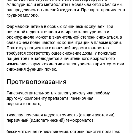
Аллопуринол и его метаболиты не связываются с белками,
распределяясь в тканевой жидкости. Препарат проникает в
грудное молоко.
Фармакокинетика в особых клинических случаях При
почечной недостаточности клиренс аллопуринола и
оксипуринола может в значительной степени снижаться, в
связи с чем повышаются их концентрации в плазме крови.
Поэтому у пациентов с почечной недостаточностью
требуется соответствующее снижение дозы. У пожилых
пациентов не наблюдается значительного возрастного
изменения фармакокинетики аллопуринола при отсутствии
снижения функции почек.
Противопоказания
Гиперчувствительность к аллопуринолу или любому
другому компоненту препарата; печеночная
недостаточность;
тяжелая почечная недостаточность (стадия азотемии);
первичный (идиопатический) гемохроматоз;
бессимптомная гиперурикемия, острый приступ подагры;