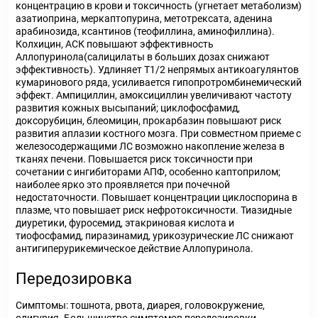
концентрацию в крови и токсичность (угнетает метаболизм)
азатиоприна, меркаптопурина, метотрексата, аденина
арабинозида, ксантинов (теофиллина, аминофиллина).
Колхицин, АСК повышают эффективность
Аллопуринола(салицилаты в больших дозах снижают
эффективность). Удлиняет T1/2 непрямых антикоагулянтов
кумаринового ряда, усиливается гипопротромбинемический
эффект. Ампициллин, амоксициллин увеличивают частоту
развития кожных высыпаний; циклофосфамид,
доксорубицин, блеомицин, прокарбазин повышают риск
развития аплазии костного мозга. При совместном приеме с
железосодержащими ЛС возможно накопление железа в
тканях печени. Повышается риск токсичности при
сочетании с ингибиторами АПФ, особенно каптоприлом;
наиболее ярко это проявляется при почечной
недостаточности. Повышает концентрации циклоспорина в
плазме, что повышает риск нефротоксичности. Тиазидные
диуретики, фуросемид, этакриновая кислота и
тиофосфамид, пиразинамид, урикозурические ЛС снижают
антигиперурикемическое действие Аллопуринола.
Передозировка
Симптомы: тошнота, рвота, диарея, головокружение,