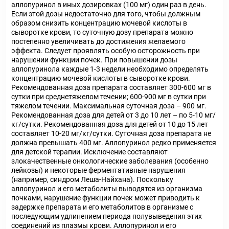
аллопуринол в иных дозировках (100 мг) один раз в день.
Если этой дозы недостаточно для того, чтобы должным
образом снизить концентрацию мочевой кислоты в
сыворотке крови, то суточную дозу препарата можно
постепенно увеличивать до достижения желаемого
эффекта. Следует проявлять особую осторожность при
нарушении функции почек. При повышении дозы
аллопуринола каждые 1-3 недели необходимо определять
концентрацию мочевой кислоты в сыворотке крови.
Рекомендованная доза препарата составляет 300-600 мг в
сутки при среднетяжелом течении; 600-900 мг в сутки при
тяжелом течении. Максимальная суточная доза – 900 мг.
Рекомендованная доза для детей от 3 до 10 лет – по 5-10 мг/
кг/сутки. Рекомендованная доза для детей от 10 до 15 лет
составляет 10-20 мг/кг/сутки. Суточная доза препарата не
должна превышать 400 мг. Аллопуринол редко применяется
для детской терапии. Исключение составляют
злокачественные онкологические заболевания (особенно
лейкозы) и некоторые ферментативные нарушения
(например, синдром Леша-Найхана). Поскольку
аллопуринол и его метаболиты выводятся из организма
почками, нарушение функции почек может приводить к
задержке препарата и его метаболитов в организме с
последующим удлинением периода полувыведения этих
соединений из плазмы крови. Аллопуринол и его