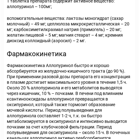
1 таблетка препарата содержит активное вещество:
аллопуринол – 100мг;
вспомогательные вещества: лактозы моногидрат (сахар
молочный) – 49 мг; целлюлоза микрокристаллическая – 20
мг; карбоксиметилкрахмал натрия (примогель) – 20 мг;
желатин пищевой – 5 мг; магния стеарат – 4 мг; кремния
диоксид коллоидный (аэросил) – 2 мг.
Фармакокинетика
Фармакокинетика Аллопуринол быстро и хорошо
абсорбируется из желудочно-кишечного тракта (до 90 %).
При применении разовой дозы препарата его концентрация
в плазме достигает максимального уровня в течение 1,5 ч.
Около 20 % аллопуринола и его метаболитов выводятся
через кишечник, 10 % – почками. В печени под влиянием
ксантинооксидазы аллопуринол превращается в
оксипуринол, который также тормозит образование
мочевой кислоты. Период полувыведения для
аллопуринола составляет 1-2 ч, т.к. он быстро
метаболизируется в оксипуринол и интенсивно выводится
почками за счет клубочковой фильтрации. Период
полувыведения для оксипуринола – около 15 ч. В почечных
канальцах аллопуринол активно реабсорбируется.