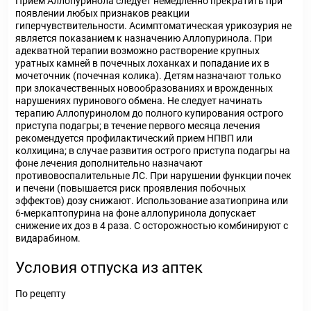
Прием Аллопуринола следует немедленно прекратить при
появлении любых признаков реакции
гиперчувствительности. Асимптоматическая урикозурия не
является показанием к назначению Аллопуринола. При
адекватной терапии возможно растворение крупных
уратных камней в почечных лоханках и попадание их в
мочеточник (почечная колика). Детям назначают только
при злокачественных новообразованиях и врожденных
нарушениях пуринового обмена. Не следует начинать
терапию Аллопуринолом до полного купирования острого
приступа подагры; в течение первого месяца лечения
рекомендуется профилактический прием НПВП или
колхицина; в случае развития острого приступа подагры на
фоне лечения дополнительно назначают
противовоспалительные ЛС. При нарушении функции почек
и печени (повышается риск проявления побочных
эффектов) дозу снижают. Использование азатиоприна или
6-меркаптопурина на фоне аллопуринола допускает
снижение их доз в 4 раза. С осторожностью комбинируют с
видарабином.
Условия отпуска из аптек
По рецепту