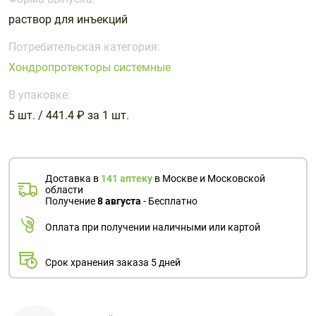
Поливитаминные
При
и гриппе
раствор для инъекций
комплексы
простуде
Противоаллергические
Противовоспалительные
Пробиотики
Сахарный
препараты
препараты
Потребительская категория:
диабет
Хондропротекторы системные
Противогрибковые
Противоопухолевые
Тонизирующие
Фиточай/
препараты
препараты
В упаковке:
чай
Противопаразитарные
Растительные
5 шт. / 441.4 ₽ за 1 шт.
препараты
препараты
Сердечно-
Система
сосудистые
обмена
Доставка в
141 аптеку
в Москве и Московской
препараты
веществ
области
Получение
8 августа
- Бесплатно
Средства
Стоматологические
от
препараты
Оплата при получении наличными или картой
алкоголизма
и курения
Срок хранения заказа 5 дней