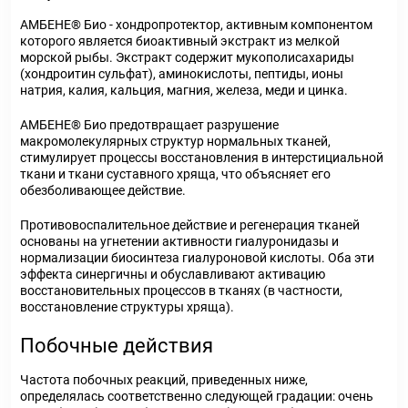
АМБЕНЕ® Био - хондропротектор, активным компонентом
которого является биоактивный экстракт из мелкой
морской рыбы. Экстракт содержит мукополисахариды
(хондроитин сульфат), аминокислоты, пептиды, ионы
натрия, калия, кальция, магния, железа, меди и цинка.
АМБЕНЕ® Био предотвращает разрушение
макромолекулярных структур нормальных тканей,
стимулирует процессы восстановления в интерстициальной
ткани и ткани суставного хряща, что объясняет его
обезболивающее действие.
Противовоспалительное действие и регенерация тканей
основаны на угнетении активности гиалуронидазы и
нормализации биосинтеза гиалуроновой кислоты. Оба эти
эффекта синергичны и обуславливают активацию
восстановительных процессов в тканях (в частности,
восстановление структуры хряща).
Побочные действия
Частота побочных реакций, приведенных ниже,
определялась соответственно следующей градации: очень