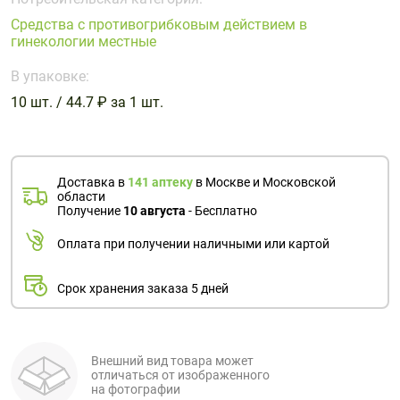
Поливитаминные
При
и гриппе
Средства с противогрибковым действием в
комплексы
простуде
Противоаллергические
Противовоспалительные
гинекологии местные
Пробиотики
Сахарный
препараты
препараты
диабет
В упаковке:
Противогрибковые
Противоопухолевые
10 шт. / 44.7 ₽ за 1 шт.
Тонизирующие
Фиточай/
препараты
препараты
чай
Противопаразитарные
Растительные
препараты
препараты
Доставка в
141 аптеку
в Москве и Московской
Сердечно-
Система
области
сосудистые
обмена
Получение
10 августа
- Бесплатно
препараты
веществ
Оплата при получении наличными или картой
Средства
Стоматологические
от
препараты
Срок хранения заказа 5 дней
алкоголизма
и курения
Внешний вид товара может
отличаться от изображенного
на фотографии