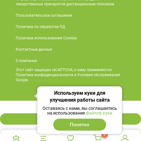
лекарственных препаратов дистанционным способом
Пользовательское соглашение
Политика по обработке ПД
Политика использования Cookies
Контактные данные
О компании
Этот сайт защищен reCAPTCHA, к нему применяются
Политика конфиденциальности и Условия обслуживания
Google.
Используем куки для
+7 495 419 18 18
улучшения работы сайта
447 ₽
Мы в социальных сетях
Оставаясь с нами, вы соглашаетесь
на использование
файлов куки
В корзину
Понятно
0