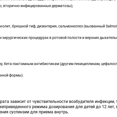
го, вторично-инфицированные дерматозы);
олит, брюшной тиф, дизентерия, сальмонеллез (вызванный Salmonel
 хирургических процедурах в ротовой полости и верхних дыхатель
у, бета-лактамным антибиотикам (другим пенициллинам, цефалос
енной формы).
арата зависит от чувствительности возбудителя инфекции,
жеприведенного режима дозирования для детей до 12 лет,
ния суспензии для приема внутрь.