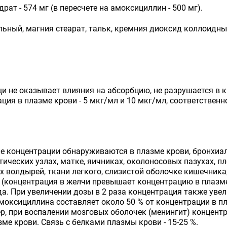
рат - 574 мг (в пересчете на амоксициллин - 500 мг).
льный, магния стеарат, тальк, кремния диоксид коллоидный
щи не оказывает влияния на абсорбцию, не разрушается в к
ация в плазме крови - 5 мкг/мл и 10 мкг/мл, соответстве
е концентрации обнаруживаются в плазме крови, бронхиа
атических узлах, матке, яичниках, околоносовых пазухах, 
 волдырей, ткани легкого, слизистой оболочке кишечника
е (концентрация в желчи превышает концентрацию в плазме
а. При увеличении дозы в 2 раза концентрация также увел
моксициллина составляет около 50 % от концентрации в 
р, при воспалении мозговых оболочек (менингит) концент
зме крови. Связь с белками плазмы крови - 15-25 %.