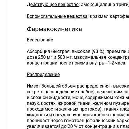
Действующее вещество
: амоксициллина тригид
Вспомогательные вещества
: крахмал картофе
Фармакокинетика
Всасывание
Абсорбция быстрая, высокая (93 %), прием пи
дозе 250 мг и 500 мг, максимальная концентр
концентрации после приема внутрь - 1-2 часа.
Распределение
Имеет большой объем распределения - высоки
секрете распределение слабое), печени, лимф
и слезной жидкости, моче, содержимом кожных
пазух, костях, жировой ткани, желчном пузыр
проходимости желчных протоков), тканях плод
жидкости и сосудах пуповины концентрация а
проникает через гематоэнцефалический барье
увеличивается! до 20 % от концентрации в пла