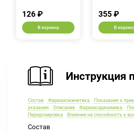
126 ₽
355 ₽
В корзину
В корзин
Инструкция 
Состав
Фармакокинетика
Показания к при
указания
Описание
Фармакодинамика
Поб
Передозировка
Влияние на способность к в
Состав