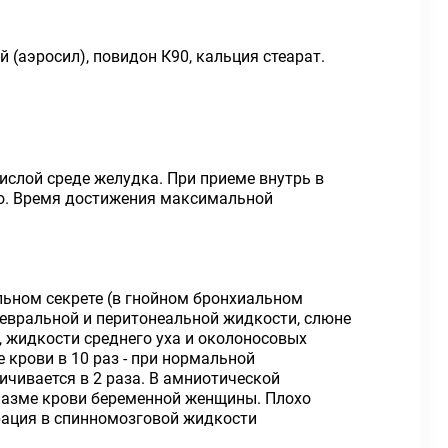
 (аэросил), повидон К90, кальция стеарат.
ислой среде желудка. При приеме внутрь в
нно. Время достижения максимальной
льном секрете (в гнойном бронхиальном
плевральной и перитонеальной жидкости, слюне
, жидкости среднего уха и околоносовых
 крови в 10 раз - при нормальной
ичивается в 2 раза. В амниотической
плазме крови беременной женщины. Плохо
рация в спинномозговой жидкости