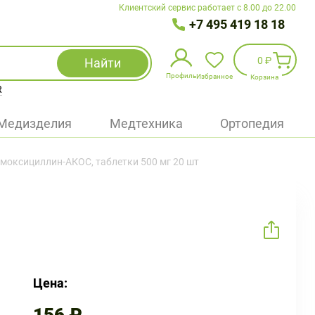
Клиентский сервис работает с 8.00 до 22.00
+7 495 419 18 18
0 ₽
Найти
Профиль
Избранное
Корзина
R
Избранное
(
0
)
Медизделия
Медтехника
Ортопедия
Войти
моксициллин-АКОС, таблетки 500 мг 20 шт
БАД
Медицинская техника (приборы)
Наборы
Упаковка
Цена: