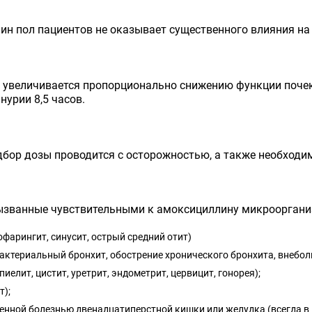
ин пол пациентов не оказывает существенного влияния н
увеличивается пропорционально снижению функции почек.
нурии 8,5 часов.
дбор дозы проводится с осторожностью, а также необходи
ызванные чувствительными к амоксициллину микроорган
фарингит, синусит, острый средний отит)
актериальный бронхит, обострение хронического бронхита, внебол
елит, цистит, уретрит, эндометрит, цервицит, гонорея);
т);
язвенной болезнью двенадцатиперстной кишки или желудка (всегда 