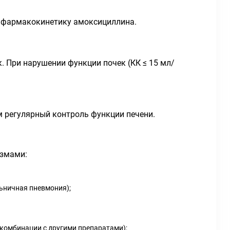
а фармакокинетику амоксициллина.
 При нарушении функции почек (КК ≤ 15 мл/
м регулярный контроль функции печени.
измами:
ьничная пневмония);
в комбинации с другими препаратами);