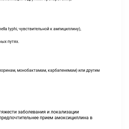
la typhi, чувствительной к ампициллину),
ных путях.
поринам, монобактамам, карбапенемам) или другим
 тяжести заболевания и локализации
 предпочтительнее прием амоксициллина в