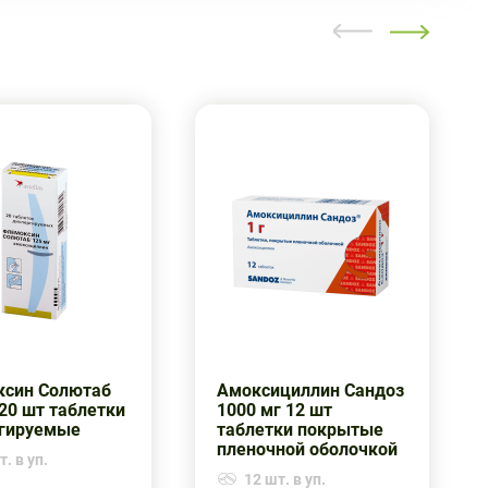
син Солютаб
Амоксициллин Сандоз
 20 шт таблетки
1000 мг 12 шт
гируемые
таблетки покрытые
пленочной оболочкой
. в уп.
12 шт. в уп.