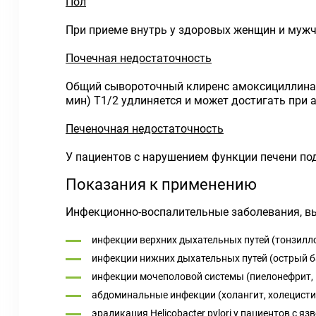
Пол
При приеме внутрь у здоровых женщин и мужч
Почечная недостаточность
Общий сывороточный клиренс амоксициллина 
мин) Т1/2 удлиняется и может достигать при а
Печеночная недостаточность
У пациентов с нарушением функции печени по
Показания к применению
Инфекционно-воспалительные заболевания, в
инфекции верхних дыхательных путей (тонзилло
инфекции нижних дыхательных путей (острый б
инфекции мочеполовой системы (пиелонефрит, пи
абдоминальные инфекции (холангит, холецисти
эрадикация Helicobacter pylori у пациентов с 