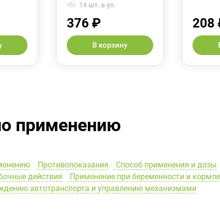
14 шт. в уп.
376 ₽
208 
у
В корзину
по применению
менению
Противопоказания
Способ применения и дозы
очные действия
Применение при беременности и кормл
ождению автотранспорта и управлению механизмами