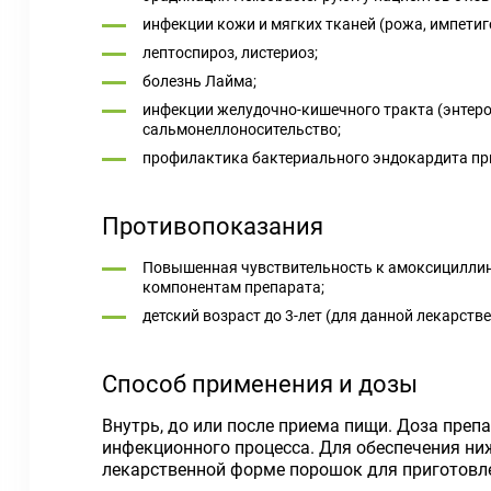
инфекции кожи и мягких тканей (рожа, импети
лептоспироз, листериоз;
болезнь Лайма;
инфекции желудочно-кишечного тракта (энтерок
сальмонеллоносительство;
профилактика бактериального эндокардита при
Противопоказания
Повышенная чувствительность к амоксициллин
компонентам препарата;
детский возраст до 3-лет (для данной лекарств
Способ применения и дозы
Внутрь, до или после приема пищи. Доза преп
инфекционного процесса. Для обеспечения ни
лекарственной форме порошок для приготовле