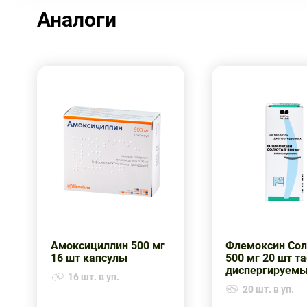
Аналоги
Амоксициллин 500 мг
Флемоксин Со
16 шт капсулы
500 мг 20 шт т
диспергируем
16 шт. в уп.
20 шт. в уп.