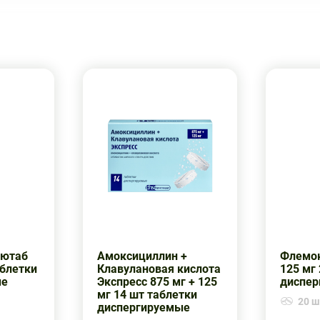
лютаб
Амоксициллин +
Флемок
аблетки
Клавулановая кислота
125 мг
ые
Экспресс 875 мг + 125
диспер
мг 14 шт таблетки
20 шт
диспергируемые