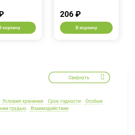
₽
206 ₽
В корзину
В корзину
Свернуть
Условия хранения
Срок годности
Особые
ении грудью
Взаимодействие