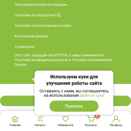
Пользовательское соглашение
Политика по обработке ПД
Политика использования Cookies
Контактные данные
О компании
Этот сайт защищен reCAPTCHA, к нему применяются
Политика конфиденциальности и Условия обслуживания
Google.
Используем куки для
+7 495 419 18 18
улучшения работы сайта
2 050 ₽
Мы в социальных сетях
Оставаясь с нами, вы соглашаетесь
на использование
файлов куки
В корзину
Понятно
0
Главная
Каталог
Избранное
Корзина
Профиль