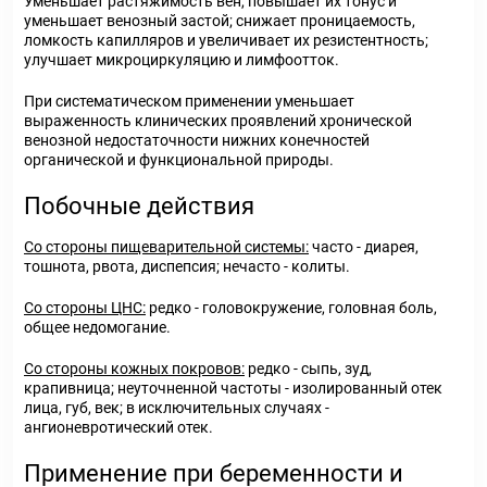
Уменьшает растяжимость вен, повышает их тонус и
уменьшает венозный застой; снижает проницаемость,
ломкость капилляров и увеличивает их резистентность;
улучшает микроциркуляцию и лимфоотток.
При систематическом применении уменьшает
выраженность клинических проявлений хронической
венозной недостаточности нижних конечностей
органической и функциональной природы.
Побочные действия
Со стороны пищеварительной системы:
часто - диарея,
тошнота, рвота, диспепсия; нечасто - колиты.
Со стороны ЦНС:
редко - головокружение, головная боль,
общее недомогание.
Со стороны кожных покровов:
редко - сыпь, зуд,
крапивница; неуточненной частоты - изолированный отек
лица, губ, век; в исключительных случаях -
ангионевротический отек.
Применение при беременности и