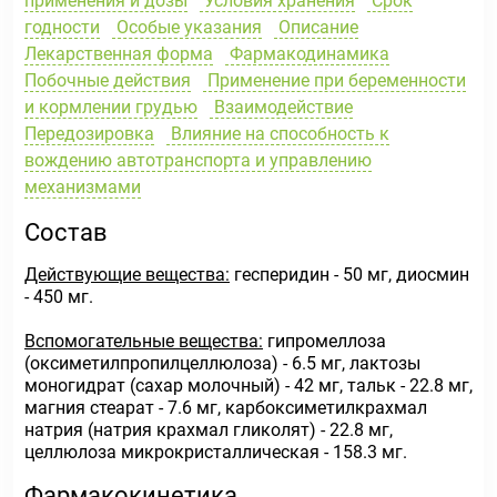
применения и дозы
Условия хранения
Срок
годности
Особые указания
Описание
Лекарственная форма
Фармакодинамика
Побочные действия
Применение при беременности
и кормлении грудью
Взаимодействие
Передозировка
Влияние на способность к
вождению автотранспорта и управлению
механизмами
Состав
Действующие вещества:
гесперидин - 50 мг, диосмин
- 450 мг.
Вспомогательные вещества:
гипромеллоза
(оксиметилпропилцеллюлоза) - 6.5 мг, лактозы
моногидрат (сахар молочный) - 42 мг, тальк - 22.8 мг,
магния стеарат - 7.6 мг, карбоксиметилкрахмал
натрия (натрия крахмал гликолят) - 22.8 мг,
целлюлоза микрокристаллическая - 158.3 мг.
Фармакокинетика