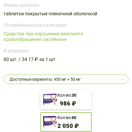
Поливитаминные
При
и гриппе
Форма выпуска:
комплексы
простуде
Противоаллергические
Противовоспалительные
таблетки покрытые пленочной оболочкой
Пробиотики
Сахарный
препараты
препараты
диабет
Потребительская категория:
Противогрибковые
Противоопухолевые
Средства при нарушении венозного
Тонизирующие
Фиточай/
препараты
препараты
кровообращения системные
чай
Противопаразитарные
Растительные
В упаковке:
препараты
препараты
60 шт. / 34.17 ₽ за 1 шт.
Сердечно-
Система
сосудистые
обмена
препараты
веществ
Доступные варианты: 450 мг + 50 мг
Средства
Стоматологические
от
препараты
Кол-во:
30
алкоголизма
986 ₽
и курения
Кол-во:
60
2 050 ₽