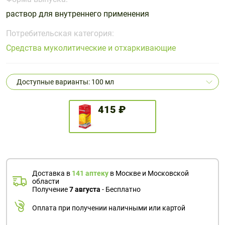
Поливитаминные
При
и гриппе
раствор для внутреннего применения
комплексы
простуде
Противоаллергические
Противовоспалительные
Пробиотики
Сахарный
препараты
препараты
Потребительская категория:
диабет
Средства муколитические и отхаркивающие
Противогрибковые
Противоопухолевые
Тонизирующие
Фиточай/
препараты
препараты
чай
Противопаразитарные
Растительные
Доступные варианты: 100 мл
препараты
препараты
Сердечно-
Система
415 ₽
сосудистые
обмена
препараты
веществ
Средства
Стоматологические
от
препараты
алкоголизма
Доставка в
141 аптеку
в Москве и Московской
и курения
области
Получение
7 августа
- Бесплатно
Оплата при получении наличными или картой