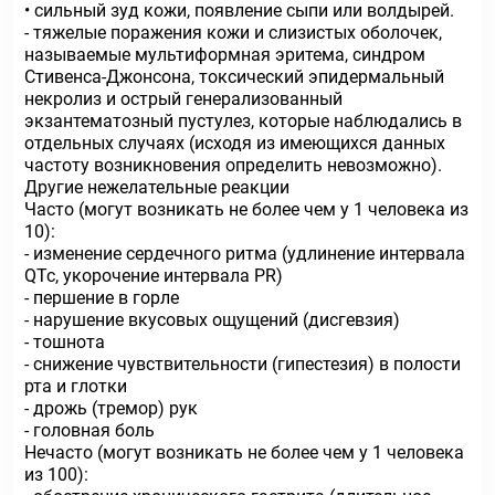
• сильный зуд кожи, появление сыпи или волдырей.
- тяжелые поражения кожи и слизистых оболочек,
называемые мультиформная эритема, синдром
Стивенса-Джонсона, токсический эпидермальный
некролиз и острый генерализованный
экзантематозный пустулез, которые наблюдались в
отдельных случаях (исходя из имеющихся данных
частоту возникновения определить невозможно).
Другие нежелательные реакции
Часто (могут возникать не более чем у 1 человека из
10):
- изменение сердечного ритма (удлинение интервала
QTc, укорочение интервала PR)
- першение в горле
- нарушение вкусовых ощущений (дисгевзия)
- тошнота
- снижение чувствительности (гипестезия) в полости
рта и глотки
- дрожь (тремор) рук
- головная боль
Нечасто (могут возникать не более чем у 1 человека
из 100):