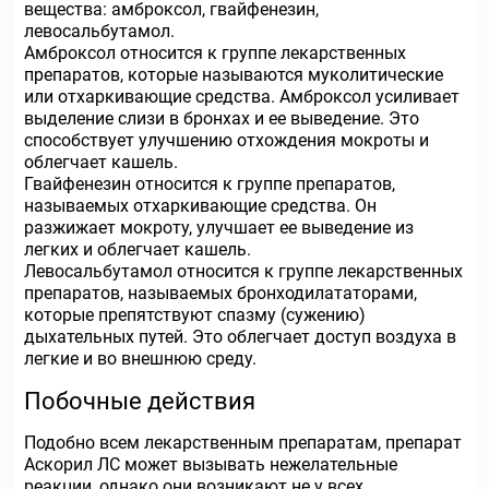
вещества: амброксол, гвайфенезин,
левосальбутамол.
Амброксол относится к группе лекарственных
препаратов, которые называются муколитические
или отхаркивающие средства. Амброксол усиливает
выделение слизи в бронхах и ее выведение. Это
способствует улучшению отхождения мокроты и
облегчает кашель.
Гвайфенезин относится к группе препаратов,
называемых отхаркивающие средства. Он
разжижает мокроту, улучшает ее выведение из
легких и облегчает кашель.
Левосальбутамол относится к группе лекарственных
препаратов, называемых бронходилататорами,
которые препятствуют спазму (сужению)
дыхательных путей. Это облегчает доступ воздуха в
легкие и во внешнюю среду.
Побочные действия
Подобно всем лекарственным препаратам, препарат
Аскорил ЛС может вызывать нежелательные
реакции, однако они возникают не у всех.