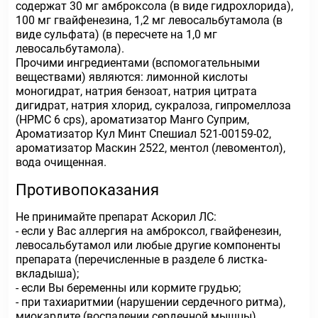
содержат 30 мг амброксола (в виде гидрохлорида),
100 мг гвайфенезина, 1,2 мг левосальбутамола (в
виде сульфата) (в пересчете на 1,0 мг
левосальбутамола).
Прочими ингредиентами (вспомогательными
веществами) являются: лимонной кислоты
моногидрат, натрия бензоат, натрия цитрата
дигидрат, натрия хлорид, сукралоза, гипромеллоза
(НРМС 6 cps), ароматизатор Манго Суприм,
Ароматизатор Кул Минт Спешиал 521-00159-02,
ароматизатор Маскин 2522, ментол (левоментол),
вода очищенная.
Противопоказания
Не принимайте препарат Аскорил ЛС:
- если у Вас аллергия на амброксол, гвайфенезин,
левосальбутамол или любые другие компоненты
препарата (перечисленные в разделе 6 листка-
вкладыша);
- если Вы беременны или кормите грудью;
- при тахиаритмии (нарушении сердечного ритма),
миокардите (воспалении сердечной мышцы),