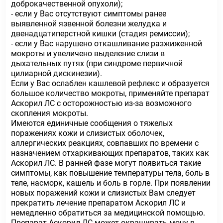
доброкачественной опухоли);
- если у Вас отсутствуют симптомы ранее
выявленной язвенной болезни желудка и
двенадцатиперстной кишки (стадия ремиссии);
- если у Вас нарушено откашливание разжиженной
мокроты и увеличено выделение слизи в
дыхательных путях (при синдроме первичной
цилиарной дискинезии).
Если у Вас ослаблен кашлевой рефлекс и образуется
большое количество мокроты, применяйте препарат
Аскорил ЛС с осторожностью из-за возможного
скопления мокроты.
Имеются единичные сообщения о тяжелых
поражениях кожи и слизистых оболочек,
аллергических реакциях, совпавших по времени с
назначением отхаркивающих препаратов, таких как
Аскорил ЛС. В ранней фазе могут появиться такие
симптомы, как повышение температуры тела, боль в
теле, насморк, кашель и боль в горле. При появлении
новых поражений кожи и слизистых Вам следует
прекратить лечение препаратом Аскорил ЛС и
немедленно обратиться за медицинской помощью.
Препарат Аскорил ЛС может окрашивать мочу в