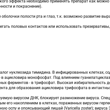
кого эффекта необходимо применять препарат как можно 
ности и покраснение).
 оболочки полости рта и глаз, т.к. возможно развитие вы
бегать половых контактов или использовать презервативы,
налог нуклеозида тимидина. В инфицированных клетках, с
 в ацикловира монофосфат. Под влиянием гуанилатцикла
ных ферментов - в трифосфат. Высокая избирательность д
ента для образования ацикловира трифосфата в интактны
руемую вирусом ДНК, блокирует размножение вируса. Спе
м его накоплением в клетках, пораженных вирусом герпес
яную оспу и опоясывающий лишай (Varicella zoster); вируса