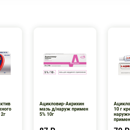
Актив
Ацикловир-Акрихин
Ацикло
жного
мазь д/наруж примен
10 г кр
 2г
5% 10г
наружн
примен