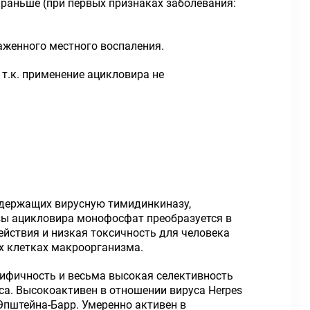
раньше (при первых признаках заболевания:
раженного местного воспаления.
 т.к. применение ацикловира не
одержащих вирусную тимидинкиназу,
зы ацикловира монофосфат преобразуется в
ействия и низкая токсичность для человека
х клетках макроорганизма.
цифичность и весьма высокая селективность
а. Высокоактивен в отношении вируса Herpes
 Эпштейна-Барр. Умеренно активен в