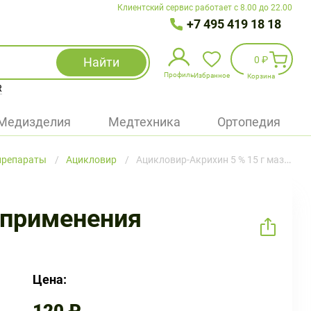
Клиентский сервис работает с 8.00 до 22.00
+7 495 419 18 18
0 ₽
Найти
Профиль
Избранное
Корзина
R
Избранное
(
0
)
Медизделия
Медтехника
Ортопедия
Войти
препараты
Ацикловир
Ацикловир-Акрихин 5 % 15 г мазь для наружного применения
БАД
Медицинская техника (приборы)
 применения
Наборы
Упаковка
Цена: