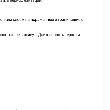
ти, в период лактации.
тонким слоем на пораженные и граничащие с
олностью не заживут. Длительность терапии