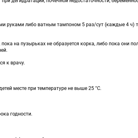
при дегидратации, почечной недостаточности, беременнос
и руками либо ватным тампоном 5 раз/сут (каждые 4 ч) 
 пока на пузырьках не образуется корка, либо пока они п
ней.
я к врачу.
етей месте при температуре не выше 25 °С.
рока годности.