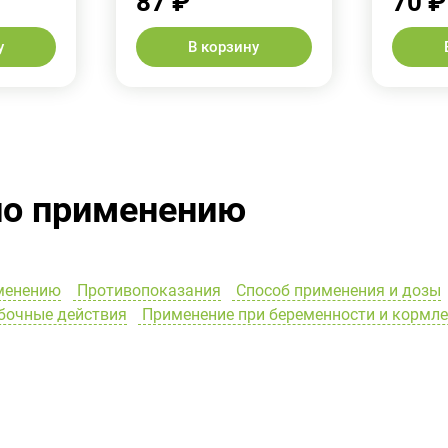
87 ₽
70 ₽
у
В корзину
по применению
менению
Противопоказания
Способ применения и дозы
очные действия
Применение при беременности и кормл