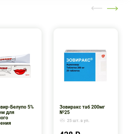
вир-Белупо 5%
Зовиракс таб 200мг
ем для
№25
ого
25 шт. в уп.
ения