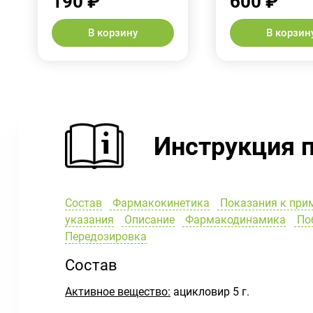
190 ₽
600 ₽
В корзину
В корзин
Инструкция 
Состав
Фармакокинетика
Показания к при
указания
Описание
Фармакодинамика
Поб
Передозировка
Состав
Активное вещество:
ацикловир 5 г.