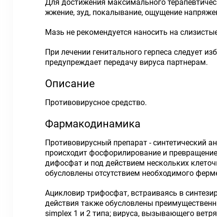
Для достижения максимального терапевтичес
жжение, зуд, покалывание, ощущение напряжен
Мазь не рекомендуется наносить на слизистые
При лечении генитального герпеса следует из
предупреждает передачу вируса партнерам.
Описание
Противовирусное средство.
Фармакодинамика
Противовирусный препарат - синтетический а
происходит фосфорилирование и превращение
дифосфат и под действием нескольких клеточ
обусловлены отсутствием необходимого ферм
Ацикловир трифосфат, встраиваясь в синтези
действия также обусловлены преимущественны
simplex 1 и 2 типа; вируса, вызывающего ветр