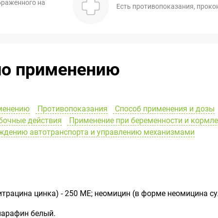
браженного на
Есть противопоказания, проко
по применению
менению
Противопоказания
Способ применения и дозы
очные действия
Применение при беременности и кормл
ождению автотранспорта и управлению механизмами
итрацина цинка) - 250 ME; неомицин (в форме неомицина су
 парафин белый.