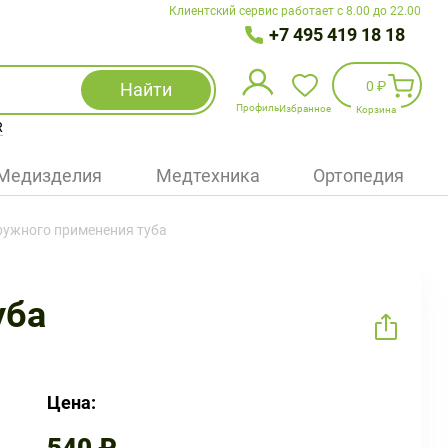
Клиентский сервис работает с 8.00 до 22.00
+7 495 419 18 18
0 ₽
Найти
Профиль
Избранное
Корзина
R
Избранное
(
0
)
Медизделия
Медтехника
Ортопедия
Войти
аружного применения туба
БАД
Медицинская техника (приборы)
уба
Наборы
Упаковка
Цена: