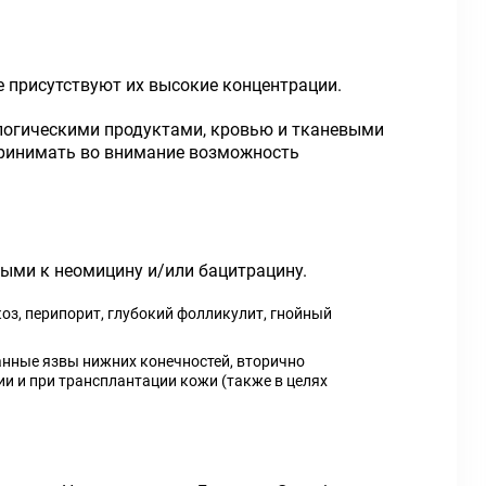
е присутствуют их высокие концентрации.
ологическими продуктами, кровью и тканевыми
принимать во внимание возможность
ыми к неомицину и/или бацитрацину.
оз, перипорит, глубокий фолликулит, гнойный
анные язвы нижних конечностей, вторично
ии и при трансплантации кожи (также в целях