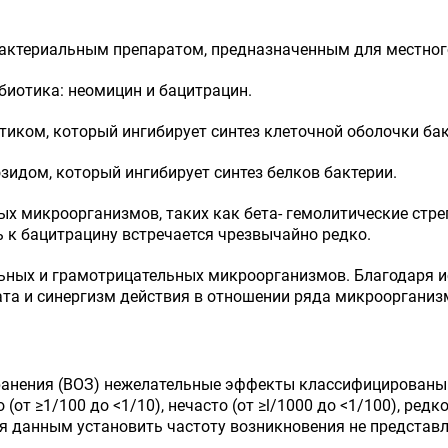
актериальным препаратом, предназначенным для местног
биотика: неомицин и бацитрацин.
иком, который ингибирует синтез клеточной оболочки ба
идом, который ингибирует синтез белков бактерии.
х микроорганизмов, таких как бета- гемолитические стре
ь к бацитрацину встречается чрезвычайно редко.
ных и грамотрицательных микроорганизмов. Благодаря и
ата и синергизм действия в отношении ряда микроорганиз
анения (ВОЗ) нежелательные эффекты классифицированы в
(от ≥1/100 до <1/10), нечасто (от ≥l/1000 до <1/100), редк
мся данным установить частоту возникновения не предста