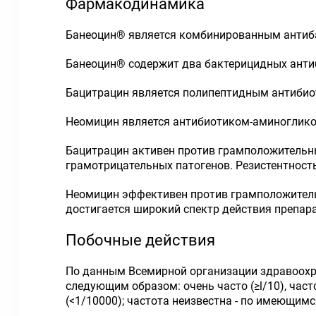
Фармакодинамика
Банеоцин® является комбинированным антиб
Банеоцин® содержит два бактерицидных анти
Бацитрацин является полипептидным антибиот
Неомицин является антибиотиком-аминогликоз
Бацитрацин активен против грамположительны
грамотрицательных патогенов. Резистентност
Неомицин эффективен против грамположитель
достигается широкий спектр действия препар
Побочные действия
По данным Всемирной организации здравоохр
следующим образом: очень часто (≥l/10), часто 
(<1/10000); частота неизвестна - по имеющи