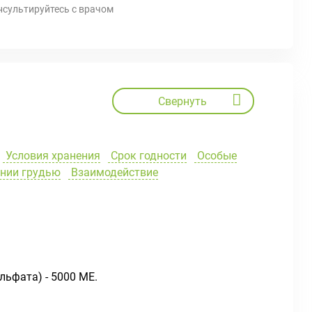
нсультируйтесь с врачом
Свернуть
Условия хранения
Срок годности
Особые
ении грудью
Взаимодействие
льфата) - 5000 ME.