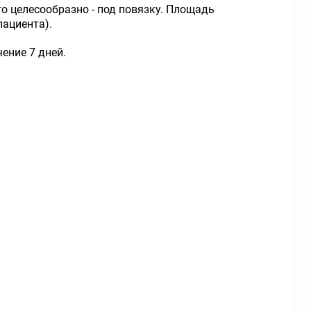
то целесообразно - под повязку. Площадь
пациента).
чение 7 дней.