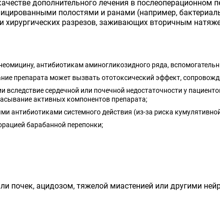
ачестве дополнительного лечения в послеоперационном п
фицированными полостями и ранами (например, бактериал
ли хирургических разрезов, заживающих вторичным натяже
 неомицину, антибиотикам аминогликозидного ряда, вспомогатель
ние препарата может вызвать ототоксический эффект, сопровожд
 вследствие сердечной или почечной недостаточности у пациент
всасывание активных компонентов препарата;
и антибиотиками системного действия (из-за риска кумулятивной
орацией барабанной перепонки;
или почек, ацидозом, тяжелой миастенией или другими н