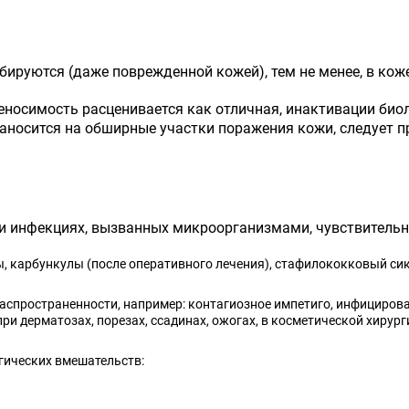
бируются (даже поврежденной кожей), тем не менее, в кож
еносимость расценивается как отличная, инактивации би
наносится на обширные участки поражения кожи, следует 
и инфекциях, вызванных микроорганизмами, чувствительн
, карбункулы (после оперативного лечения), стафилококковый сик
спространенности, например: контагиозное импетиго, инфициров
и дерматозах, порезах, ссадинах, ожогах, в косметической хирург
гических вмешательств: