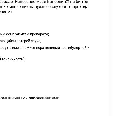
ериоде. Нанесение мази Банеоцин® на бинты
ьных инфекций наружного слухового прохода
нием).
ным компонентам препарата;
ающийся потерей слуха;
ов с уже имеющимися поражениями вестибулярной и
 токсичности);
ейромышечными заболеваниями.