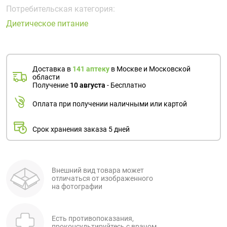
Поливитаминные
При
и гриппе
Потребительская категория:
комплексы
простуде
Противоаллергические
Противовоспалительные
Диетическое питание
Пробиотики
Сахарный
препараты
препараты
диабет
Противогрибковые
Противоопухолевые
Тонизирующие
Фиточай/
препараты
препараты
Доставка в
141 аптеку
в Москве и Московской
чай
области
Противопаразитарные
Растительные
Получение
10 августа
- Бесплатно
препараты
препараты
Оплата при получении наличными или картой
Сердечно-
Система
сосудистые
обмена
Срок хранения заказа 5 дней
препараты
веществ
Средства
Стоматологические
от
препараты
алкоголизма
Внешний вид товара может
отличаться от изображенного
и курения
на фотографии
Есть противопоказания,
проконсультируйтесь с врачом