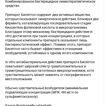
Комбинированное бактерицидное химиотерапевтическое
средство
Препарат Бисептол содержит два активных вещества,
которые оказывают синергическое действие, блокируя два
фермента, катализирующих последовательные стадии
биосинтеза фолиновой кислоты в микроорганизмах.
Благодаря этому механизму, бактерицидное действие in
vitro достигается при таких концентрациях, в которых
отдельные компоненты препарата оказывают лишь
бактериостатический эффект. Помимо этого, препарат
Бисептол часто бывает эффективен в отношении
возбудителей, устойчивых к одному из его компонентов.
In vitro антибактериальное действие препарата Бисептол
охватывает широкий спектр грамположительных и
грамотрицательных патогенных микроорганизмов, хотя
чувствительность может зависеть от географического
местоположения.
Обычно чувствительные возбудители (минимальная
подавляющая концентрация (МПК <80 мг/л по
сульфаметоксазолу).
Кокки: Branhamella catarrhalis.