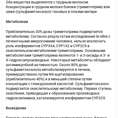
Оба вещества выделяются с грудным молоком.
Концентрации в грудном молоке близки (триметоприм) или
ниже (сульфаметоксазол) таковых в плазме матери.
Метаболизм
Приблизительно 30% дозы триметоприма подвергается
метаболизму. Согласно результатам исследования
in vitro
с
печеночными микросомами человека, нельзя исключать
роль изоферментов CYP3A4, CYP1A2 и CYP2C9 в
окислительном метаболизме триметоприма. Основными
метаболитами триметоприма являются 1- и 3-оксиды и 3'- и
4'-гидроксипроизводные. Некоторые метаболиты обладают
антимикробной активностью. Около 80% дозы
сульфаметоксазола метаболизируется в печени,
преимущественно путем N4-ацетилирования
(приблизительно 40%) и в меньшей степени путем
конъюгации с глюкуроновой кислотой. Сульфаметоксазол
подвергается окислительному метаболизму. Первая ступень
окисления, приводящая к образованию производных
гидроксиламина, катализируется изоферментом CYP2C9.
Выведение