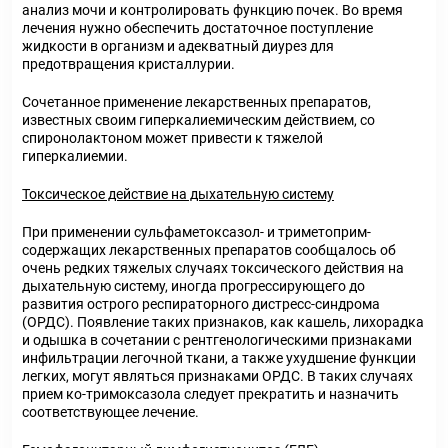
анализ мочи и контролировать функцию почек. Во время
лечения нужно обеспечить достаточное поступление
жидкости в организм и адекватный диурез для
предотвращения кристаллурии.
Сочетанное применение лекарственных препаратов,
известных своим гиперкалиемическим действием, со
спиронолактоном может привести к тяжелой
гиперкалиемии.
Токсическое действие на дыхательную систему
При применении сульфаметоксазол- и триметоприм-
содержащих лекарственных препаратов сообщалось об
очень редких тяжелых случаях токсического действия на
дыхательную систему, иногда прогрессирующего до
развития острого респираторного дистресс-синдрома
(ОРДС). Появление таких признаков, как кашель, лихорадка
и одышка в сочетании с рентгенологическими признаками
инфильтрации легочной ткани, а также ухудшение функции
легких, могут являться признаками ОРДС. В таких случаях
прием ко-тримоксазола следует прекратить и назначить
соответствующее лечение.