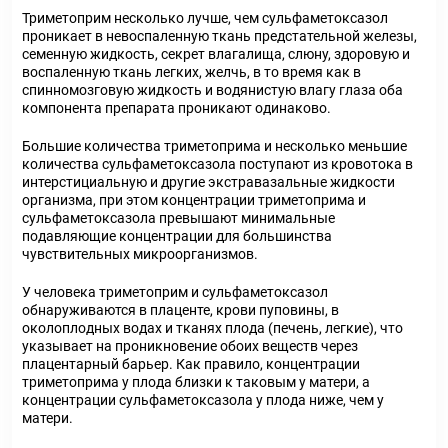
Триметоприм несколько лучше, чем сульфаметоксазол
проникает в невоспаленную ткань предстательной железы,
семенную жидкость, секрет влагалища, слюну, здоровую и
воспаленную ткань легких, желчь, в то время как в
спинномозговую жидкость и водянистую влагу глаза оба
компонента препарата проникают одинаково.
Большие количества триметоприма и несколько меньшие
количества сульфаметоксазола поступают из кровотока в
интерстициальную и другие экстравазальные жидкости
организма, при этом концентрации триметоприма и
сульфаметоксазола превышают минимальные
подавляющие концентрации для большинства
чувствительных микроорганизмов.
У человека триметоприм и сульфаметоксазол
обнаруживаются в плаценте, крови пуповины, в
околоплодных водах и тканях плода (печень, легкие), что
указывает на проникновение обоих веществ через
плацентарный барьер. Как правило, концентрации
триметоприма у плода близки к таковым у матери, а
концентрации сульфаметоксазола у плода ниже, чем у
матери.