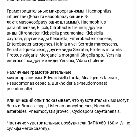
Грамотрицательные микроорганизмы: Haemophilus
influenzae (β-лактамазообразующие и β-
лактамазонеобразующие штаммы), Haemophilus
parainfluenzae, Е. coli, Citrohacter freundii, другие
виды Citrohacter, Klebsiella pneumoniae, Klebsiella
oxytoca, другие виды Klebsiella, Enterobactercloaceae,
Enterobacter aerogenes, Hafnia alvei, Serratia marcescens,
Serratia liquefaciens, другие виды Serratia, Proteus mirabilis,
Proteus vulgaris, Morganella morganii, Shigella spp., Yersinia
enterocolitica,другие виды Yersinia, Vibrio cholerae.
Различные грамотрицательные
микроорганизмы: Edwardsiella tarda, Alcaligenes faecalis,
Pseudomonas cepacia, Burkholderia (Pseudomonas)
pseudomallei.
Клинический опыт показывает, что чувствительными могут
быть и Brucella spp., Listeriamonocytogenes, Nocardia
asteroides, Pneumocystis jirovecii, Cyclospora cayetanensis.
Частично чувствительные возбудители (МПК=80-160 мг/л по
сульфаметоксазолу).