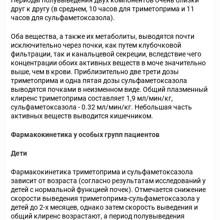
Периоды полувыведения двух компонентов очень близки
друг к другу (в среднем, 10 часов для триметоприма и 11
часов для сульфаметоксазола).
Оба вещества, а также их метаболиты, выводятся почти
исключительно через почки, как путем клубочковой
фильтрации, так и канальцевой секреции, вследствие чего
концентрации обоих активных веществ в моче значительно
выше, чем в крови. Приблизительно две трети дозы
триметоприма и одна пятая дозы сульфаметоксазола
выводятся почками в неизменном виде. Общий плазменный
клиренс триметоприма составляет 1,9 мл/мин/кг,
сульфаметоксазола - 0.32 мл/мин/кг. Небольшая часть
активных веществ выводится кишечником.
Фармакокинетика у особых групп пациентов
Дети
Фармакокинетика триметоприма и сульфаметоксазола
зависит от возраста (согласно результатам исследований у
детей с нормальной функцией почек). Отмечается снижение
скорости выведения триметоприма-сульфаметоксазола у
детей до 2-х месяцев, однако затем скорость выведения и
общий клиренс возрастают, а период полувыведения