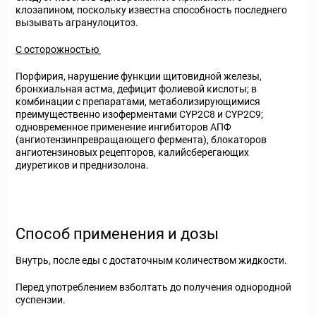
клозапином, поскольку известна способность последнего
вызывать агранулоцитоз.
С осторожностью
Порфирия, нарушение функции щитовидной железы,
бронхиальная астма, дефицит фолиевой кислоты; в
комбинации с препаратами, метаболизирующимися
преимущественно изоферментами CYP2C8 и CYP2C9;
одновременное применение ингибиторов АПФ
(ангиотензинпревращающего фермента), блокаторов
ангиотензиновых рецепторов, калийсберегающих
диуретиков и преднизолона.
Способ применения и дозы
Внутрь, после еды с достаточным количеством жидкости.
Перед употреблением взболтать до получения однородной
суспензии.