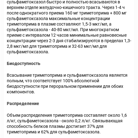
сульфаметоксазол быстро и полностью всасываются в
верхнем отделе желудочно-кишечного тракта. Через 1-4 ч
после однократного приема 160 мг триметоприма + 800 мг
сульфаметоксазола максимальные концентрации
триметоприма в плазме составляют 1,5-3 мкг/мл, а
сульфаметоксазола - 40-80 мкг/мл. При многократном
приеме с интервалом 12 часов минимальные равновесные
концентрации через 2-3 дня стабилизируются в пределах 1,3-
2,8 мкг/мл для триметоприма и 32-63 мкг/мл для
сульфаметоксазола.
Биодоступность
Всасывание триметоприма и сульфаметоксазола является
полным, что соответствует 100% абсолютной
биодоступности при пероральном применении для обоих
компонентов.
Распределение
Объем распределения триметоприма составляет около 1,6
л/кг, сульфаметоксазола - около 0,2 л/кг. Связывающая
способность белков плазмы достигает 37% для
триметоприма и 62% для сульфаметоксазола.