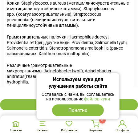
Кокки: Staphylococcus aureus (метициллиночувствительные
и метициллиноустойчивые штаммы), Staphylococcus
spp. (коагулазоотрицательные), Streptococcus
pneumoniae(пенициллиночувствительные и
пенициллиноустойчивые штаммы).
Грамотрицательные палочки: Haemophilus ducreyi,
Providentia rettgeri, другие виды Providentia, Salmonella typhi,
Salmonella enteritidis, Stenotrophomonas maltophilia (ранее
называвшаяся Xanthomonas maltophilia).
Различные грамотрицательные
микроорганизмы: Acinetobacter Iwoffi, Acinetobacter
anitratus(главным образом, A.baumanii), Aeromonas
Используем куки для
hydrophilia.
улучшения работы сайта
125 ₽
Устойчивые возбудители (МПК >160 мг/л по
Оставаясь с нами, вы соглашаетесь
на использование
файлов куки
сульфаметоксазолу).
В корзину
Понятно
Mycoplasma spp., Mycobacterium tuberculosis, Treponema
pallidum.
0
Если препарат Бисептол назначается эмпирически,
Главная
Каталог
Избранное
Корзина
Профиль
необходимо учитывать местные особенности устойчивости