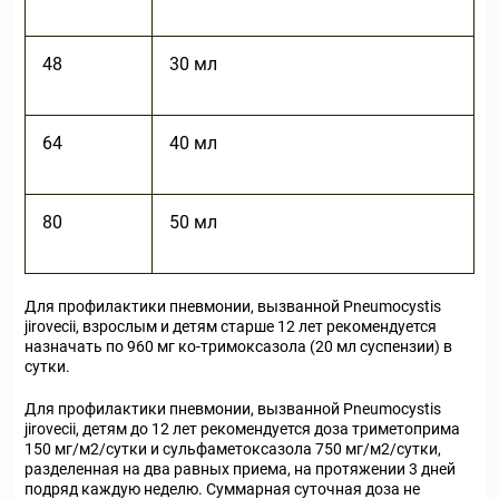
48
30 мл
64
40 мл
80
50 мл
Для профилактики пневмонии, вызванной Pneumocystis
jirovecii, взрослым и детям старше 12 лет рекомендуется
назначать по 960 мг ко-тримоксазола (20 мл суспензии) в
сутки.
Для профилактики пневмонии, вызванной Pneumocystis
jirovecii, детям до 12 лет рекомендуется доза триметоприма
150 мг/м
2
/сутки и сульфаметоксазола 750 мг/м
2
/сутки,
разделенная на два равных приема, на протяжении 3 дней
подряд каждую неделю. Суммарная суточная доза не