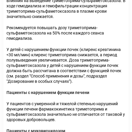
влияния на выведение триметоприма-сульфаметоксазола. В
ходе гемодиализа и гемофильтрации концентрация
триметоприма-сульфаметоксазола в плазме крови
значительно снижается.
Рекомендуется повышать дозу триметоприма-
сульфаметоксазола на 50% после каждого сеанса
гемодиализа.
У детей с нарушением функции почек (клиренс креатинина
<30 мл/мин) клиренс триметоприма снижается, а период
полувыведения увеличивается. Доза триметоприма-
сульфаметоксазола у детей с нарушением функции почек
должна быть рассчитана в соответствии с функцией почек
(см. раздел "Способ применения и дозы", подраздел
"Дозирование в особых случаях").
Пациенты с нарушением функции печени
У пациентов с умеренной и тяжелой степенью нарушений
функции печени фармакокинетика триметоприма и
сульфаметоксазола значительно не отличается от таковой у
здоровых добровольцев.
Пациенты с муковисцидозом