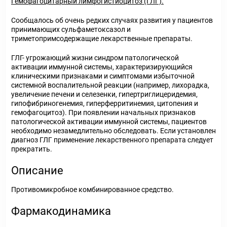
Гемофагоцитарный лимфогистиоцитоз (ГЛГ).
Сообщалось об очень редких случаях развития у пациентов
принимающих сульфаметоксазол и
триметопримсодержащие лекарственные препараты.
ГЛГ- угрожающий жизни синдром патологической
активации иммунной системы, характеризирующийся
клиническими признаками и симптомами избыточной
системной воспалительной реакции (например, лихорадка,
увеличение печени и селезенки, гипертриглицеридемия,
гипофибриногенемия, гиперферритинемия, цитопения и
гемофагоцитоз). При появлении начальных признаков
патологической активации иммунной системы, пациентов
необходимо незамедлительно обследовать. Если установлен
диагноз ГЛГ применение лекарственного препарата следует
прекратить.
Описание
Противомикробное комбинированное средство.
Фармакодинамика