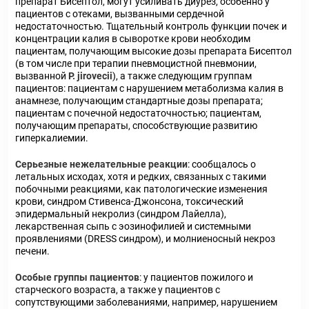
препарат Бисептол, могут усиливать диурез, особенно у
пациентов с отеками, вызванными сердечной
недостаточностью. Тщательный контроль функции почек и
концентрации калия в сыворотке крови необходим
пациентам, получающим высокие дозы препарата Бисептол
(в том числе при терапии пневмоцистной пневмонии,
вызванной
Р. jirovecii
), а также следующим группам
пациентов: пациентам с нарушением метаболизма калия в
анамнезе, получающим стандартные дозы препарата;
пациентам с почечной недостаточностью; пациентам,
получающим препараты, способствующие развитию
гиперкалиемии.
Серьезные нежелательные реакции
: сообщалось о
летальных исходах, хотя и редких, связанных с такими
побочными реакциями, как патологические изменения
крови, синдром Стивенса-Джонсона, токсический
эпидермальный некролиз (синдром Лайелла),
лекарственная сыпь с эозинофилией и системными
проявлениями (DRESS синдром), и молниеносный некроз
печени.
Особые группы пациентов
: у пациентов пожилого и
старческого возраста, а также у пациентов с
сопутствующими заболеваниями, например, нарушением