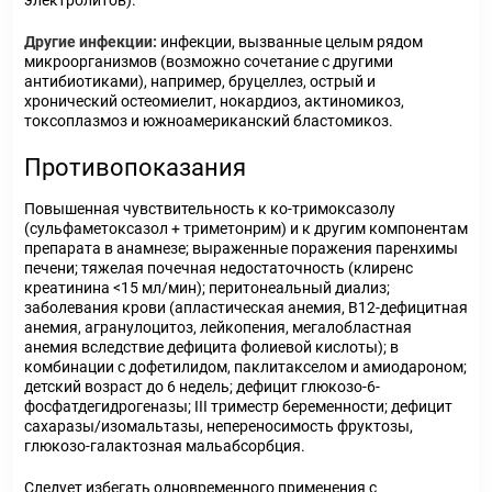
электролитов).
Другие инфекции
:
инфекции, вызванные целым рядом
микроорганизмов (возможно сочетание с другими
антибиотиками), например, бруцеллез, острый и
хронический остеомиелит, нокардиоз, актиномикоз,
токсоплазмоз и южноамериканский бластомикоз.
Противопоказания
Повышенная чувствительность к ко-тримоксазолу
(сульфаметоксазол + триметонрим) и к другим компонентам
препарата в анамнезе; выраженные поражения паренхимы
печени; тяжелая почечная недостаточность (клиренс
креатинина <15 мл/мин); перитонеальный диализ;
заболевания крови (апластическая анемия, В12-дефицитная
анемия, агранулоцитоз, лейкопения, мегалобластная
анемия вследствие дефицита фолиевой кислоты); в
комбинации с дофетилидом, паклитакселом и амиодароном;
детский возраст до 6 недель; дефицит глюкозо-6-
фосфатдегидрогеназы; III триместр беременности; дефицит
сахаразы/изомальтазы, непереносимость фруктозы,
глюкозо-галактозная мальабсорбция.
Следует избегать одновременного применения с