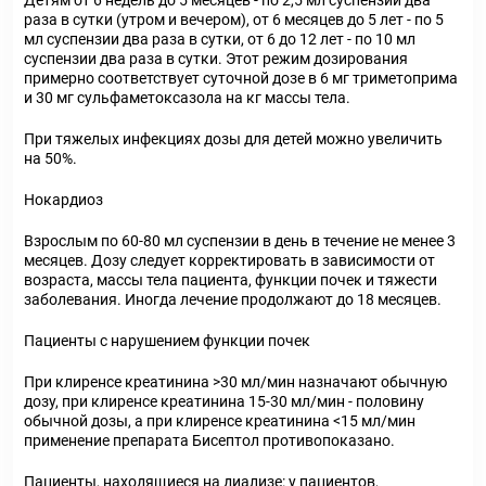
Детям от 6 недель до 5 месяцев - по 2,5 мл суспензии два
раза в сутки (утром и вечером), от 6 месяцев до 5 лет - по 5
мл суспензии два раза в сутки, от 6 до 12 лет - по 10 мл
суспензии два раза в сутки. Этот режим дозирования
примерно соответствует суточной дозе в 6 мг триметоприма
и 30 мг сульфаметоксазола на кг массы тела.
При тяжелых инфекциях дозы для детей можно увеличить
на 50%.
Нокардиоз
Взрослым по 60-80 мл суспензии в день в течение не менее 3
месяцев. Дозу следует корректировать в зависимости от
возраста, массы тела пациента, функции почек и тяжести
заболевания. Иногда лечение продолжают до 18 месяцев.
Пациенты с нарушением функции почек
При клиренсе креатинина >30 мл/мин назначают обычную
дозу, при клиренсе креатинина 15-30 мл/мин - половину
обычной дозы, а при клиренсе креатинина <15 мл/мин
применение препарата Бисептол противопоказано.
Пациенты, находящиеся на диализе: у пациентов,