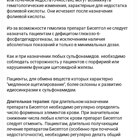
или почечной недостаточностью, могут возникнуть
гематологические изменения, характерные для недостатка
фолиевой кислоты. Они исчезают после назначения
фолиевой кислоты.
Из-за возможности гемолиза препарат Бисептол не следует
назначать пациентам с дефицитом глюкозо-6-
фосфатдегидрогеназы, за исключением наличия
абсолютных показаний и только в минимальных дозах.
Как и при назначении любых сульфонамидов. необходимо
соблюдать осторожность у пациентов с порфирией или
нарушением функции щитовидной железы.
Пациенты, для обмена веществ которых характерно
"медленное ацетилирование", более склонны к развитию
идиосинкразии к сульфонамидам.
Длительная терапия
: при длительном назначении
препарата Бисептол необходимо регулярно определять
число форменных элементов крови. При значительном
снижении числа любых клеток крови препарат Бисептол
следует отменить. Пациентам, длительно получающим
лечение препаратом Бисептол (особенно при почечной
недостаточности), необходимо регулярно делать общий