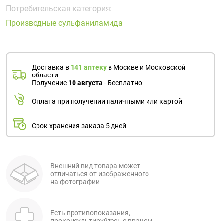
Поливитаминные
При
и гриппе
Потребительская категория:
комплексы
простуде
Противоаллергические
Противовоспалительные
Производные сульфаниламида
Пробиотики
Сахарный
препараты
препараты
диабет
Противогрибковые
Противоопухолевые
Тонизирующие
Фиточай/
препараты
препараты
Доставка в
141 аптеку
в Москве и Московской
чай
области
Противопаразитарные
Растительные
Получение
10 августа
- Бесплатно
препараты
препараты
Оплата при получении наличными или картой
Сердечно-
Система
сосудистые
обмена
Срок хранения заказа 5 дней
препараты
веществ
Средства
Стоматологические
от
препараты
алкоголизма
Внешний вид товара может
отличаться от изображенного
и курения
на фотографии
Есть противопоказания,
проконсультируйтесь с врачом