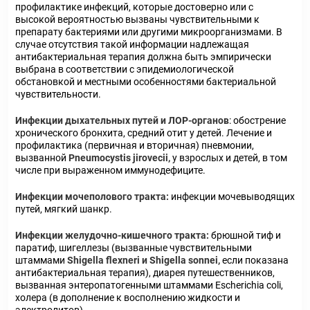
профилактике инфекций, которые достоверно или с
высокой вероятностью вызваны чувствительными к
препарату бактериями или другими микроорганизмами. В
случае отсутствия такой информации надлежащая
антибактериальная терапия должна быть эмпирически
выбрана в соответствии с эпидемиологической
обстановкой и местными особенностями бактериальной
чувствительности.
Инфекции дыхательных путей и ЛОР-органов
: обострение
хронического бронхита, средний отит у детей. Лечение и
профилактика (первичная и вторичная) пневмонии,
вызванной
Pneumocystis jirovecii,
у взрослых и детей, в том
числе при выраженном иммунодефиците.
Инфекции мочеполового тракта:
инфекции мочевыводящих
путей, мягкий шанкр.
Инфекции желудочно-кишечного тракта:
брюшной тиф и
паратиф, шигеллезы (вызванные чувствительными
штаммами
Shigella flexneri и Shigella sonnei,
если показана
антибактериальная терапия), диарея путешественников,
вызванная энтеропатогенными штаммами Escherichia coli,
холера (в дополнение к восполнению жидкости и