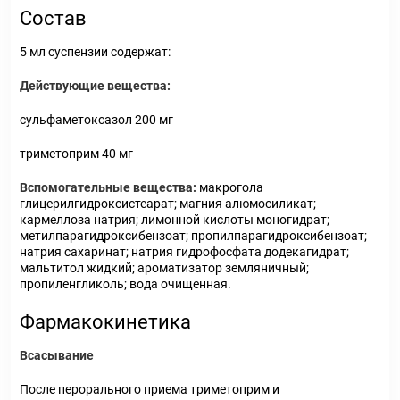
Состав
5 мл суспензии содержат:
Действующие вещества:
сульфаметоксазол 200 мг
триметоприм 40 мг
Вспомогательные вещества:
макрогола
глицерилгидроксистеарат; магния алюмосиликат;
кармеллоза натрия; лимонной кислоты моногидрат;
метилпарагидроксибензоат; пропилпарагидроксибензоат;
натрия сахаринат; натрия гидрофосфата додекагидрат;
мальтитол жидкий; ароматизатор земляничный;
пропиленгликоль; вода очищенная.
Фармакокинетика
Всасывание
После перорального приема триметоприм и