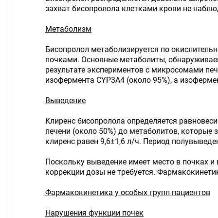
захват бисопролола клетками крови не наблю
Метаболизм
Бисопролол метаболизируется по окислитель
почками. Основные метаболиты, обнаруживаем
результате экспериментов с микросомами пече
изофермента CYP3A4 (около 95%), а изоферме
Выведение
Клиренс бисопролола определяется равновеси
печени (около 50%) до метаболитов, которые 
клиренс равен 9,6±1,6 л/ч. Период полувыведе
Поскольку выведение имеет место в почках и 
коррекции дозы не требуется. Фармакокинетик
Фармакокинетика у особых групп пациентов
Нарушения функции почек