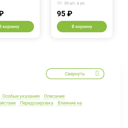
30 шт. в уп.
₽
95 ₽
В корзину
В корзину
Свернуть
Особые указания
Описание
йствие
Передозировка
Влияние на