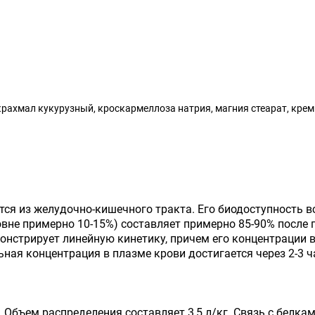
рахмал кукурузный, кроскармеллоза натрия, магния стеарат, кре
тся из желудочно-кишечного тракта. Его биодоступность 
овне примерно 10-15%) составляет примерно 85-90% после 
онстрирует линейную кинетику, причем его концентрации
ьная концентрация в плазме крови достигается через 2-3 ч
Объем распределения составляет 3,5 л/кг. Связь с белка