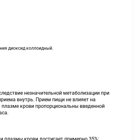
мния диоксид коллоидный.
вследствие незначительной метаболизации при
приема внутрь. Прием пищи не влияет на
 в плазме крови пропорциональны введенной
аса.
ми плазмы крови достигает примерно 35%;