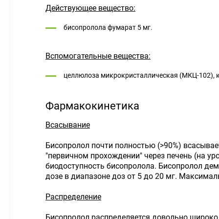
Действующее вещество:
бисопролола фумарат 5 мг.
Вспомогательные вещества:
целлюлоза микрокристаллическая (МКЦ-102), к
Фармакокинетика
Всасывание
Бисопролол почти полностью (>90%) всасывае
"первичном прохождении" через печень (на ур
биодоступность бисопролола. Бисопролол дем
дозе в диапазоне доз от 5 до 20 мг. Максимал
Распределение
Бисопролол распределяется довольно широко. 