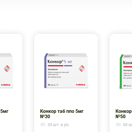
 5мг
Конкор таб ппо 5мг
Конкор
№30
№50
30 шт. в уп.
50 шт