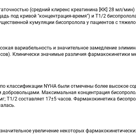
таточностью (средний клиренс креатинина [КК] 28 мл/мин)
адь под кривой "концентрация-время") и Т1/2 бисопролола
существенной кумуляции бисопролола у пациентов с тяжело
ысокая вариабельность и значительное замедление элими
7 часов). Клинически значимые различия фармакокинетики 
са по классификации NYHA были отмечены более высокое со
и добровольцами. Максимальная концентрация бисопролол
 мг; Т1/2 составляет 17±5 часов. Фармакокинетика бисопр
чалась.
езначительное увеличение некоторых фармакокинетических