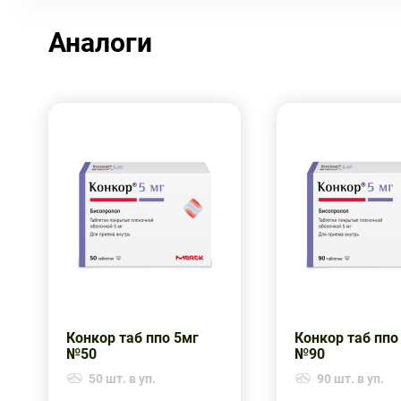
Аналоги
Конкор таб ппо 5мг
Конкор таб ппо
№50
№90
50 шт. в уп.
90 шт. в уп.