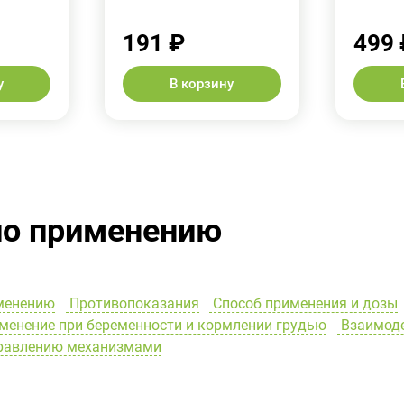
191 ₽
499 
у
В корзину
по применению
менению
Противопоказания
Способ применения и дозы
енение при беременности и кормлении грудью
Взаимоде
правлению механизмами