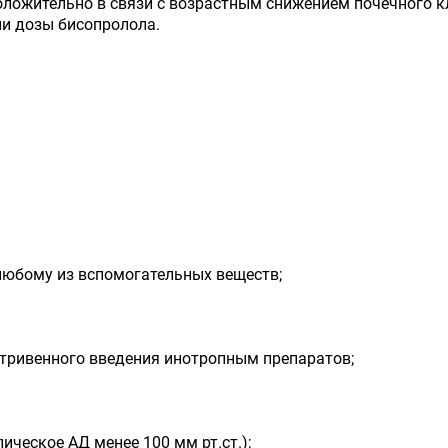
ложительно в связи с возрастным снижением почечного кл
и дозы бисопролола.
 любому из вспомогательных веществ;
утривенного введения инотропным препаратов;
ическое АД менее 100 мм рт.ст.);