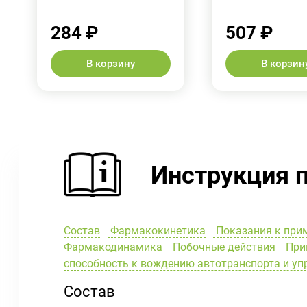
284 ₽
507 ₽
В корзину
В корзин
Инструкция 
Состав
Фармакокинетика
Показания к при
Фармакодинамика
Побочные действия
Прим
способность к вождению автотранспорта и у
Состав