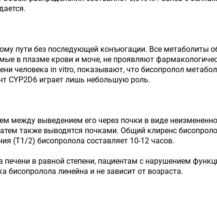
дается.
ному пути без последующей конъюгации. Все метаболиты 
ые в плазме крови и моче, не проявляют фармакологичес
ни человека in vitro, показывают, что бисопролол метаб
нт CYP2D6 играет лишь небольшую роль.
ем между выведением его через почки в виде неизмененно
затем также выводятся почками. Общий клиренс бисопролол
ния (Т1/2) бисопролола составляет 10-12 часов.
в печени в равной степени, пациентам с нарушением функ
а бисопролола линейна и не зависит от возраста.