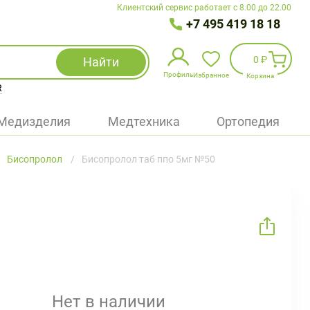
Клиентский сервис работает с 8.00 до 22.00
+7 495 419 18 18
0 ₽
Найти
Профиль
Избранное
Корзина
R
Избранное
(
0
)
Медизделия
Медтехника
Ортопедия
Войти
Бисопролол
Бисопролол таб ппо 5мг №50
БАД
Медицинская техника (приборы)
Наборы
Упаковка
Нет в наличии