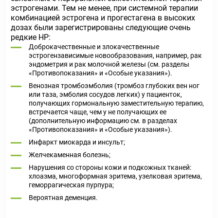
эстрогенами. Тем не менее, при системной терапии
комбинацией эстрогена и прогестагена в высоких
дозах были зарегистрированы следующие очень
редкие НР:
Доброкачественные и злокачественные
эстрогензависимые новообразования, например, рак
эндометрия и рак молочной железы (см. разделы
«Противопоказания» и «Особые указания»).
Венозная тромбоэмболия (тромбоз глубоких вен ног
или таза, эмболия сосудов легких) у пациенток,
получающих гормональную заместительную терапию,
встречается чаще, чем у не получающих ее
(дополнительную информацию см. в разделах
«Противопоказания» и «Особые указания»).
Инфаркт миокарда и инсульт;
Желчекаменная болезнь;
Нарушения со стороны кожи и подкожных тканей:
хлоазма, многоформная эритема, узелковая эритема,
геморрагическая пурпура;
Вероятная деменция.