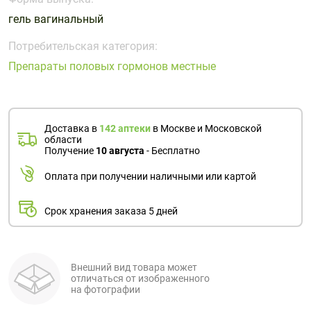
Поливитаминные
При
и гриппе
гель вагинальный
комплексы
простуде
Противоаллергические
Противовоспалительные
Пробиотики
Сахарный
препараты
препараты
Потребительская категория:
диабет
Препараты половых гормонов местные
Противогрибковые
Противоопухолевые
Тонизирующие
Фиточай/
препараты
препараты
чай
Противопаразитарные
Растительные
препараты
препараты
Доставка в
142 аптеки
в Москве и Московской
области
Сердечно-
Система
Получение
10 августа
- Бесплатно
сосудистые
обмена
Оплата при получении наличными или картой
препараты
веществ
Средства
Стоматологические
Срок хранения заказа 5 дней
от
препараты
алкоголизма
и курения
Внешний вид товара может
отличаться от изображенного
на фотографии