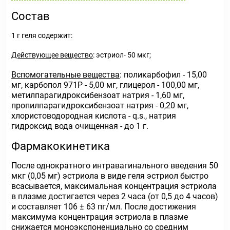
Состав
1 г геля содержит:
Действующее вещество
: эстриол- 50 мкг;
Вспомогательные вещества
: поликарбофил - 15,00
мг, карбопол 971Р - 5,00 мг, глицерол - 100,00 мг,
метилпарагидроксибензоат натрия - 1,60 мг,
пропилпарагидроксибензоат натрия - 0,20 мг,
хлористоводородная кислота - q.s., натрия
гидроксид вода очищенная - до 1 г.
Фармакокинетика
После однократного интравагинального введения 50
мкг (0,05 мг) эстриола в виде геля эстриол быстро
всасывается, максимальная концентрация эстриола
в плазме достигается через 2 часа (от 0,5 до 4 часов)
и составляет 106 ± 63 пг/мл. После достижения
максимума концентрация эстриола в плазме
снижается моноэкспоненциально со средним