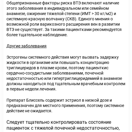
Общепризнанные факторы риска ВТЭ включают наличие
этого заболевания в индивидуальном или семейном
анамнезе, ожирение тяжелой степени (ИМТ > 30 кг/м2) и
системную красную волчанку (СКВ). Единого мнения о
возможной роли варикозного расширения вен в развитии
ВТЭ не существует. За такими пациентками рекомендуется
более тщательное наблюдение.
Другие заболевания
Эстрогены системного действия могут вызвать задержку
жидкости в организме или повышать концентрацию
триглицеридов в плазме крови, поэтому пациенткис
сердечно-сосудистыми заболеваниями, почечной
недостаточностью или гипертриглицеридемией в анамнезе
должны находиться под тщательным врачебным контролем
в первые недели лечения.
Препарат Блиссель содержит эстриол в низкой дозе и
предназначен для местного применения, поэтому системное
действие не ожидается.
Следует тщательно контролировать состояние
пациенток с тяжелой почечной недостаточностью,