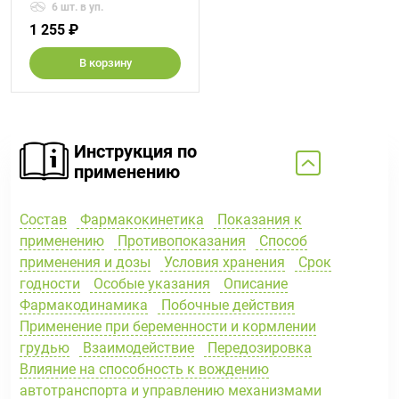
6 шт. в уп.
1 255 ₽
В корзину
Инструкция по
применению
Состав
Фармакокинетика
Показания к
применению
Противопоказания
Способ
применения и дозы
Условия хранения
Срок
годности
Особые указания
Описание
Фармакодинамика
Побочные действия
Применение при беременности и кормлении
грудью
Взаимодействие
Передозировка
Влияние на способность к вождению
автотранспорта и управлению механизмами