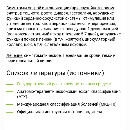
Симптомы острой интоксикации (при случайном приеме
внутрь):
тошнота, рвота, диарея, гастралгия, нарушение
функций сердечно-сосудистой системы, стимуляция или
угнетение центральной нервной системы, гиперпирексия,
эритематозные высыпания с последующей десквамацией
(возможен летальный исход в течение 5-7 дней), нарушение
функции почек и печени (в т.ч. желтуха), циркуляторный
коллапс, шок, в т.ч. с летальным исходом.
Лечение:
симптоматическое. Переливание крови, гемо- и
перитонеальный диализ.
Список литературы (источники):
Государственный реестр лекарственных средств
Анатомо-терапевтическо-химическая классификация
(ATX)
Международная классификация болезней (МКБ-10)
Официальная инструкция от производителя