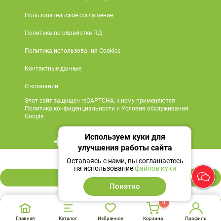
Пользовательское соглашение
Политика по обработке ПД
Политика использования Cookies
Контактные данные
О компании
Этот сайт защищен reCAPTCHA, к нему применяются
Политика конфиденциальности и Условия обслуживания
Google.
Используем куки для
+7 495 419 18 18
улучшения работы сайта
39 ₽
Мы в социальных сетях
Оставаясь с нами, вы соглашаетесь
на использование
файлов куки
В корзину
Понятно
0
Главная
Каталог
Избранное
Корзина
Профиль