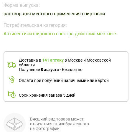
Поливитаминные
При
и гриппе
Форма выпуска:
комплексы
простуде
Противоаллергические
Противовоспалительные
раствор для местного применения спиртовой
Пробиотики
Сахарный
препараты
препараты
диабет
Потребительская категория:
Противогрибковые
Противоопухолевые
Антисептики широкого спектра действия местные
Тонизирующие
Фиточай/
препараты
препараты
чай
Противопаразитарные
Растительные
препараты
препараты
Доставка в
141 аптеку
в Москве и Московской
Сердечно-
Система
области
сосудистые
обмена
Получение
8 августа
- Бесплатно
препараты
веществ
Оплата при получении наличными или картой
Средства
Стоматологические
от
препараты
Срок хранения заказа 5 дней
алкоголизма
и курения
Внешний вид товара может
отличаться от изображенного
на фотографии