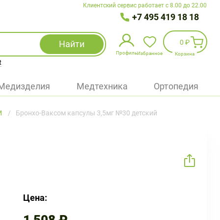
Клиентский сервис работает с 8.00 до 22.00
+7 495 419 18 18
0 ₽
Найти
Профиль
Избранное
Корзина
R
Избранное
(
0
)
Медизделия
Медтехника
Ортопедия
Войти
М
Бронхо-Ваксом капсулы 3,5мг №30 детский
БАД
Медицинская техника (приборы)
Наборы
Упаковка
Цена: