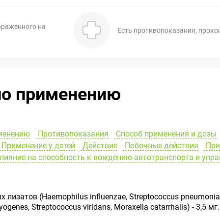
браженного на
Есть противопоказания, проко
по применению
менению
Противопоказания
Способ применения и дозы
Применение у детей
Действие
Побочные действия
При
лияние на способность к вождению автотранспорта и уп
изатов (Haemophilus influenzae, Streptococcus pneumoniae, 
genes, Streptococcus viridans, Moraxella catarrhalis) - 3,5 мг.