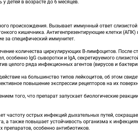
 у детей в возрасте до 6 месяцев.
го происхождения. Вызывает иммунный ответ слизистой 
тонкого кишечника. Антигенпрезентирующие клетки (АПК) 
е за специфический иммунитет.
ичение количества циркулирующих В-лимфоцитов. После 
, особенно IgG сыворотки и IgA, секретируемого слизисто
ив целого ряда инфекционных агентов (вирусов и бактери
йствие на большинство типов лейкоцитов, об этом свидет
лективное повышение экспрессии рецепторов на их поверхн
ением того, что препарат запускает биологические реакц
т частоту острых инфекций дыхательных путей, сокращае
та, а также повышает устойчивость организма к инфекция
х препаратов, особенно антибиотиков.