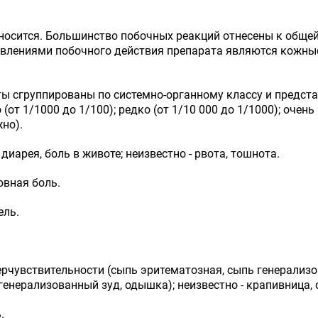
осится. Большинство побочных реакций отнесены к общей
влениями побочного действия препарата являются кожные
ы сгруппированы по системно-органному классу и предста
о (от 1/1000 до 1/100); редко (от 1/10 000 до 1/1000); очен
но).
 диарея, боль в животе; неизвестно - рвота, тошнота.
овная боль.
ель.
ерчувствительности (сыпь эритематозная, сыпь генерализова
 генерализованный зуд, одышка); неизвестно - крапивница, 
.