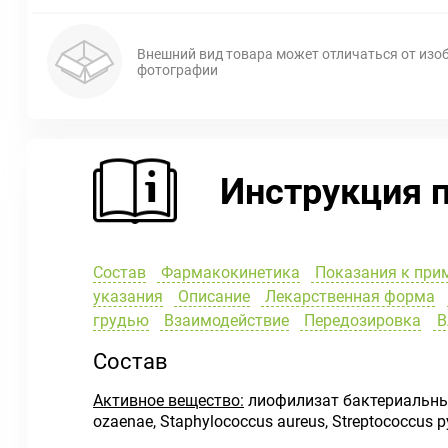
Внешний вид товара может отличаться от изо
фотографии
Инструкция 
Состав
Фармакокинетика
Показания к при
указания
Описание
Лекарственная форма
грудью
Взаимодействие
Передозировка
В
Состав
Активное вещество:
лиофилизат бактериальных л
ozaenae, Staphylococcus aureus, Streptococcus pyo