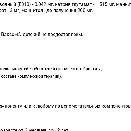
одный (E310) - 0.042 мг, натрия глутамат - 1.515 мг, манни
т - 3 мг, маннитол - до получения 200 мг.
о-Ваксом
®
детский не предоставлены.
ельных путей и обострений хронического бронхита;
 составе комплексной терапии).
омпоненту или к любому из вспомогательных компонентов
зрасте от 6 месяцев до 12 лет.