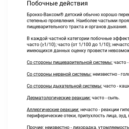
Побочные действия
Бронхо-Ваксом
®
детский обычно хорошо перен
степенью проявления. Наиболее частыми проя
пищеварительного тракта и органов дыхания.
В каждой частной категории побочные эффект
часто (≥1/10); часто (от 1/100 до 1/10); нечаст
имеющихся данных оценку провести невозмож
Со стороны пищеварительной системы:
часто -
Со стороны нервной системы:
неизвестно - гол
Со стороны дыхательной системы:
часто - каш
Дерматологические реакции:
часто - сыпь.
Аллергические реакции:
нечасто - реакции гип
периферические отеки, припухлость лица, зуд,
Прочие:
неизвестно - лихорадка, утомляемость