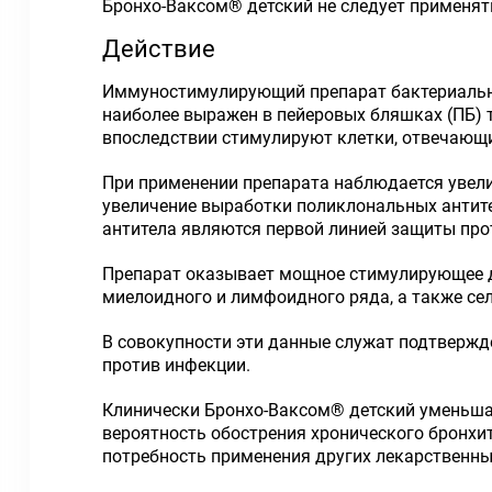
Бронхо-Ваксом
®
детский не следует применять
Действие
Иммуностимулирующий препарат бактериально
наиболее выражен в пейеровых бляшках (ПБ) 
впоследствии стимулируют клетки, отвечающи
При применении препарата наблюдается увел
увеличение выработки поликлональных антител
антитела являются первой линией защиты прот
Препарат оказывает мощное стимулирующее де
миелоидного и лимфоидного ряда, а также се
В совокупности эти данные служат подтвержд
против инфекции.
Клинически Бронхо-Ваксом
®
детский уменьшае
вероятность обострения хронического бронхи
потребность применения других лекарственны