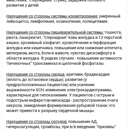
миастения, "стероидные" стрии), задержка полового
развития у детей.
Нарушения со стороны системы кроветворения:
умеренный
лейкоцитоз, лимфопения, эозинопения, полицитемия.
Нарушения со стороны пищеварительной системы:
тошнота,
рвота, панкреатит, "стероидная" язва желудка и 12-перстной
кишки, эрозивный эзофагит, кровотечения и перфорация
желудка или кишечника, повышение или снижение аппетита,
метеоризм, икота, боли в животе, чувство дискомфорта в
области желудка. В редких случаях - повышение активности
"печеночных" трансаминаз и щелочной фосфатазы.
Нарушения со стороны сердца:
аритмии, брадикардия
(вплоть до остановки сердца); развитие (у
предрасположенных пациентов) или усиление
выраженности ХСН; изменения электрокардиограммы,
характерные для гипокалиемии. У пациентов с острым и
подострым инфарктом миокарда - распространение очага
некроза, замедление формирования рубцовой ткани, что
может привести к разрыву сердечной мышцы.
Нарушения со стороны сосудов:
повышение АД,
гиперкоагуляция, тромбозы; при в/в введении: "приливы"