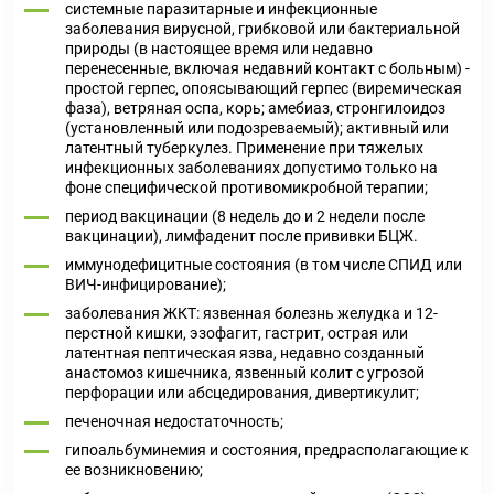
системные паразитарные и инфекционные
заболевания вирусной, грибковой или бактериальной
природы (в настоящее время или недавно
перенесенные, включая недавний контакт с больным) -
простой герпес, опоясывающий герпес (виремическая
фаза), ветряная оспа, корь; амебиаз, стронгилоидоз
(установленный или подозреваемый); активный или
латентный туберкулез. Применение при тяжелых
инфекционных заболеваниях допустимо только на
фоне специфической противомикробной терапии;
период вакцинации (8 недель до и 2 недели после
вакцинации), лимфаденит после прививки БЦЖ.
иммунодефицитные состояния (в том числе СПИД или
ВИЧ-инфицирование);
заболевания ЖКТ: язвенная болезнь желудка и 12-
перстной кишки, эзофагит, гастрит, острая или
латентная пептическая язва, недавно созданный
анастомоз кишечника, язвенный колит с угрозой
перфорации или абсцедирования, дивертикулит;
печеночная недостаточность;
гипоальбуминемия и состояния, предрасполагающие к
ее возникновению;