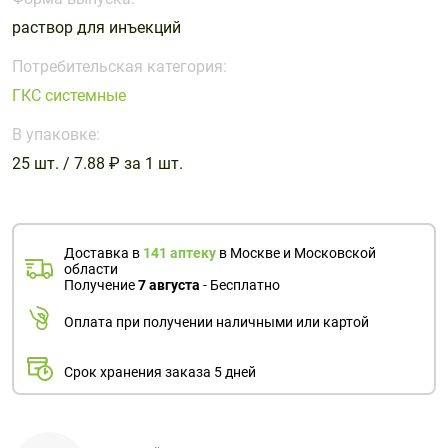
Поливитаминные
При
и гриппе
раствор для инъекций
комплексы
простуде
Противоаллергические
Противовоспалительные
Пробиотики
Сахарный
препараты
препараты
Потребительская категория:
диабет
ГКС системные
Противогрибковые
Противоопухолевые
Тонизирующие
Фиточай/
препараты
препараты
В упаковке:
чай
Противопаразитарные
Растительные
25 шт. / 7.88 ₽ за 1 шт.
препараты
препараты
Сердечно-
Система
сосудистые
обмена
Доставка в
141 аптеку
в Москве и Московской
препараты
веществ
области
Получение
7 августа
- Бесплатно
Средства
Стоматологические
от
препараты
Оплата при получении наличными или картой
алкоголизма
и курения
Срок хранения заказа 5 дней