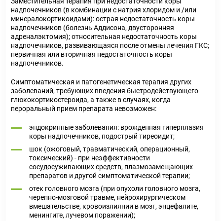
Заместительная терапия при недостаточности коры
надпочечников (в комбинации с натрия хлоридом и /или
минералокортикоидами): острая недостаточность коры
надпочечников (болезнь Аддисона, двусторонняя
адреналэктомия); относительная недостаточность коры
надпочечников, развивающаяся после отмены лечения ГКС;
первичная или вторичная недостаточность коры
надпочечников.
Симптоматическая и патогенетическая терапия других
заболеваний, требующих введения быстродействующего
глюкокортикостероида, а также в случаях, когда
пероральный прием препарата невозможен:
эндокринные заболевания: врожденная гиперплазия
коры надпочечников, подострый тиреоидит;
шок (ожоговый, травматический, операционный,
токсический) - при неэффективности
сосудосуживающих средств, плазмозамещающих
препаратов и другой симптоматической терапии;
отек головного мозга (при опухоли головного мозга,
черепно-мозговой травме, нейрохирургическом
вмешательстве, кровоизлиянии в мозг, энцефалите,
менингите, лучевом поражении);