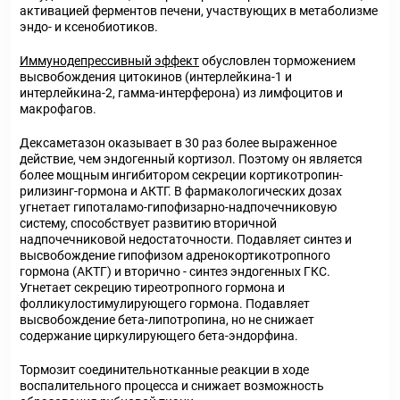
активацией ферментов печени, участвующих в метаболизме
эндо- и ксенобиотиков.
Иммунодепрессивный эффект
обусловлен торможением
высвобождения цитокинов (интерлейкина-1 и
интерлейкина-2, гамма-интерферона) из лимфоцитов и
макрофагов.
Дексаметазон оказывает в 30 раз более выраженное
действие, чем эндогенный кортизол. Поэтому он является
более мощным ингибитором секреции кортикотропин-
рилизинг-гормона и АКТГ. В фармакологических дозах
угнетает гипоталамо-гипофизарно-надпочечниковую
систему, способствует развитию вторичной
надпочечниковой недостаточности. Подавляет синтез и
высвобождение гипофизом адренокортикотропного
гормона (АКТГ) и вторично - синтез эндогенных ГКС.
Угнетает секрецию тиреотропного гормона и
фолликулостимулирующего гормона. Подавляет
высвобождение бета-липотропина, но не снижает
содержание циркулирующего бета-эндорфина.
Тормозит соединительнотканные реакции в ходе
воспалительного процесса и снижает возможность