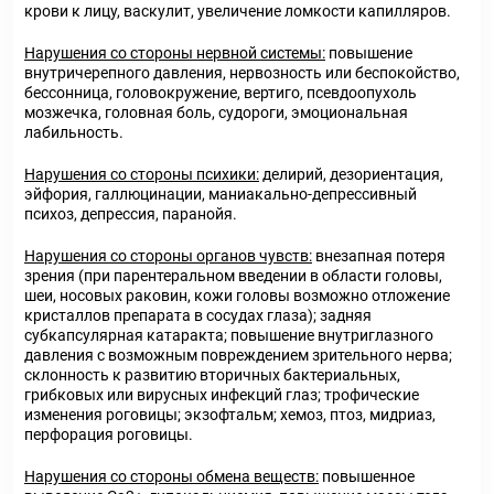
крови к лицу, васкулит, увеличение ломкости капилляров.
Нарушения со стороны нервной системы:
повышение
внутричерепного давления, нервозность или беспокойство,
бессонница, головокружение, вертиго, псевдоопухоль
мозжечка, головная боль, судороги, эмоциональная
лабильность.
Нарушения со стороны психики:
делирий, дезориентация,
эйфория, галлюцинации, маниакально-депрессивный
психоз, депрессия, паранойя.
Нарушения со стороны органов чувств:
внезапная потеря
зрения (при парентеральном введении в области головы,
шеи, носовых раковин, кожи головы возможно отложение
кристаллов препарата в сосудах глаза); задняя
субкапсулярная катаракта; повышение внутриглазного
давления с возможным повреждением зрительного нерва;
склонность к развитию вторичных бактериальных,
грибковых или вирусных инфекций глаз; трофические
изменения роговицы; экзофтальм; хемоз, птоз, мидриаз,
перфорация роговицы.
Нарушения со стороны обмена веществ:
повышенное