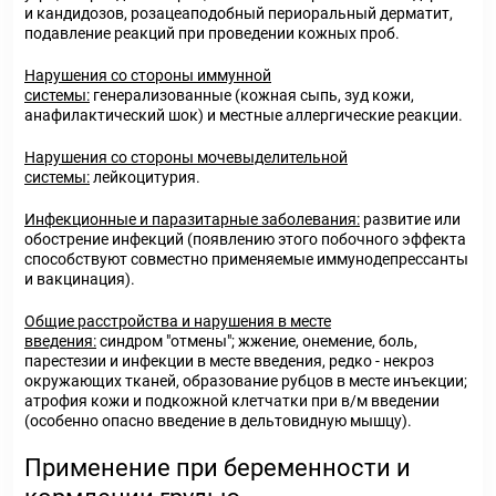
и кандидозов, розацеаподобный периоральный дерматит,
подавление реакций при проведении кожных проб.
Нарушения со стороны иммунной
системы:
генерализованные (кожная сыпь, зуд кожи,
анафилактический шок) и местные аллергические реакции.
Нарушения со стороны мочевыделительной
системы:
лейкоцитурия.
Инфекционные и паразитарные заболевания:
развитие или
обострение инфекций (появлению этого побочного эффекта
способствуют совместно применяемые иммунодепрессанты
и вакцинация).
Общие расстройства и нарушения в месте
введения:
синдром "отмены"; жжение, онемение, боль,
парестезии и инфекции в месте введения, редко - некроз
окружающих тканей, образование рубцов в месте инъекции;
атрофия кожи и подкожной клетчатки при в/м введении
(особенно опасно введение в дельтовидную мышцу).
Применение при беременности и