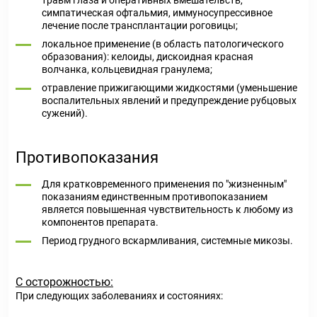
травм глаза и оперативных вмешательств,
симпатическая офтальмия, иммуносупрессивное
лечение после трансплантации роговицы;
локальное применение (в область патологического
образования): келоиды, дискоидная красная
волчанка, кольцевидная гранулема;
отравление прижигающими жидкостями (уменьшение
воспалительных явлений и предупреждение рубцовых
сужений).
Противопоказания
Для кратковременного применения по "жизненным"
показаниям единственным противопоказанием
является повышенная чувствительность к любому из
компонентов препарата.
Период грудного вскармливания, системные микозы.
С осторожностью:
При следующих заболеваниях и состояниях: