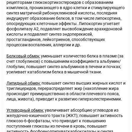
рецепторами глюкокортикостероидов с образованием
комплекса, проникающего в ядро клетки и стимулирующего
синтез матричной рибонуклеиновой кислоты, последняя
индуцирует образование белков, в том числе липокортина,
опосредующих клеточные эффекты. Липокортин угнетает
фосфолипазу А2, подавляет высвобождение арахидоновой
кислоты и подавляет синтез эндоперекисей,
простагландинов, лейкотриенов, способствующих
процессам воспаления, аллергии и др.
Белковый обмен:
уменьшает количество белка в плазме (за
счет глобулинов) с повышением коэффициента альбумин/
глобулин, повышает синтез альбуминов в печени и почках;
усиливает катаболизм белка в мышечной ткани.
Липидный обмен:
повышает синтез высших жирных кислот и
триглицеридов, перераспределяет жир (накопление жира
происходит преимущественно в области плечевого пояса,
лица, живота), приводит к развитию гиперхолестеринемии.
Углеводный обмен:
увеличивает абсорбцию углеводов из
желудочно-кишечного тракта (ЖКТ); повышает активность
глюкозо-6-фосфатазы, что приводит к повышению
поступления глюкозы из печени в кровь; повышает
активность фосфоенолпируваткарбоксилазы и синтез