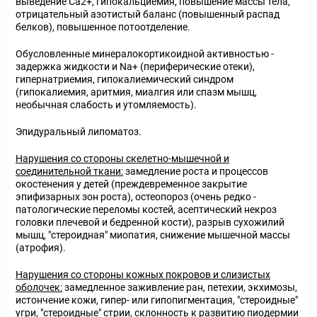
выведение Са2+, гипокальциемия, повышение массы тела,
отрицательный азотистый баланс (повышенный распад
белков), повышенное потоотделение.
Обусловленные минералокортикоидной активностью -
задержка жидкости и Na+ (периферические отеки),
гипернатриемия, гипокалиемический синдром
(гипокалиемия, аритмия, миалгия или спазм мышц,
необычная слабость и утомляемость).
Эпидуральный липоматоз.
Нарушения со стороны скелетно-мышечной и
соединительной ткани:
замедление роста и процессов
окостенения у детей (преждевременное закрытие
эпифизарных зон роста), остеопороз (очень редко -
патологические переломы костей, асептический некроз
головки плечевой и бедренной кости), разрыв сухожилий
мышц, "стероидная" миопатия, снижение мышечной массы
(атрофия).
Нарушения со стороны кожных покровов и слизистых
оболочек:
замедленное заживление ран, петехии, экхимозы,
истончение кожи, гипер- или гипопигментация, "стероидные"
угри, "стероидные" стрии, склонность к развитию пиодермии