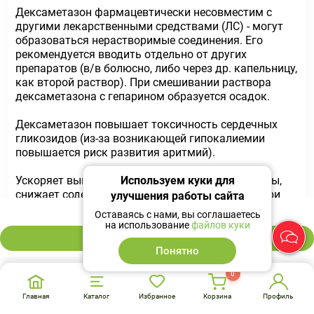
Дексаметазон фармацевтически несовместим с
другими лекарственными средствами (ЛС) - могут
образоваться нерастворимые соединения. Его
рекомендуется вводить отдельно от других
препаратов (в/в болюсно, либо через др. капельницу,
как второй раствор). При смешивании раствора
дексаметазона с гепарином образуется осадок.
Дексаметазон повышает токсичность
сердечных
гликозидов
(из-за возникающей гипокалиемии
повышается риск развития аритмий).
Ускоряет выведение
Используем куки для
ацетилсалициловой кислоты
,
снижает содержание ее метаболитов в крови (при
улучшения работы сайта
197 ₽
отмене дексаметазона концентрация салицилатов в
Оставаясь с нами, вы соглашаетесь
крови увеличивается и возрастает риск развития
на использование
файлов куки
побочных явлений).
В корзину
Понятно
При одновременном применении с
живыми
0
противовирусными вакцинами
и на фоне др. видов
иммунизаций увеличивает риск активации вирусов и
Главная
Каталог
Избранное
Корзина
Профиль
развития инфекций.