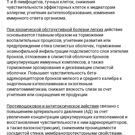
Т- и В-лимфоцитов, тучных клеток, снижения
чувствительности эффекторных клеток к медиаторам
аллергии, угнетения антителообразования, изменения
иммунного ответа организма.
При хронической обструктивной болезни легких
действие
основывается главным образом на торможении
воспалительных процессов, угнетении развития или
предупреждении отека слизистых оболочек, торможении
эозинофильной инфильтрации подслизистого слоя эпителия
бронхов, отложении в слизистой оболочке бронхов
циркулирующих иммунных комплексов, а также
торможении эрозирования и десквамации слизистой
оболочки. Повышает чувствительность бета-
адренорецепторов бронхов мелкого и среднего калибра к
эндогенным катехоламинам и экзогенным
симпатомиметикам, снижает вязкость слизи за счет
угнетения или сокращения ее продукции.
Противошоковое и антитоксическое действие
связано с
повышением артериального давления (АД) за счет
увеличения концентрации циркулирующих катехоламинов и
восстановления чувствительности к ним адренорецепторов,
а также вазоконстрикции), снижением проницаемости
сосудистой стенки, мембранопротекторными свойствами,