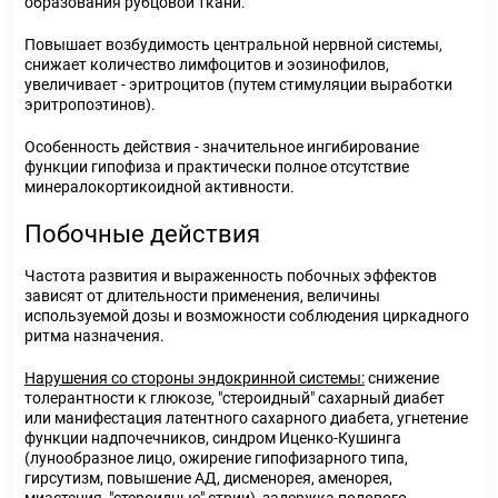
образования рубцовой ткани.
Повышает возбудимость центральной нервной системы,
снижает количество лимфоцитов и эозинофилов,
увеличивает - эритроцитов (путем стимуляции выработки
эритропоэтинов).
Особенность действия - значительное ингибирование
функции гипофиза и практически полное отсутствие
минералокортикоидной активности.
Побочные действия
Частота развития и выраженность побочных эффектов
зависят от длительности применения, величины
используемой дозы и возможности соблюдения циркадного
ритма назначения.
Нарушения со стороны эндокринной системы:
снижение
толерантности к глюкозе, "стероидный" сахарный диабет
или манифестация латентного сахарного диабета, угнетение
функции надпочечников, синдром Иценко-Кушинга
(лунообразное лицо, ожирение гипофизарного типа,
гирсутизм, повышение АД, дисменорея, аменорея,