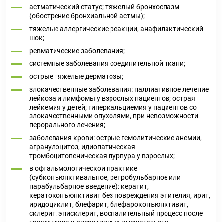
астматический статус; тяжелый бронхоспазм
(обострение бронхиальной астмы);
тяжелые аллергические реакции, анафилактический
шок;
ревматические заболевания;
системные заболевания соединительной ткани;
острые тяжелые дерматозы;
злокачественные заболевания: паллиативное лечение
лейкоза и лимфомы у взрослых пациентов; острая
лейкемия у детей; гиперкальциемия у пациентов со
злокачественными опухолями, при невозможности
перорального лечения;
заболевания крови: острые гемолитические анемии,
агранулоцитоз, идиопатическая
тромбоцитопеническая пурпура у взрослых;
в офтальмологической практике
(субконъюнктивальное, ретробульбарное или
парабульбарное введение): кератит,
кератоконъюнктивит без повреждения эпителия, ирит,
иридоциклит, блефарит, блефароконъюнктивит,
склерит, эписклерит, воспалительный процесс после