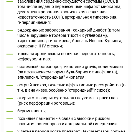
заболевания сердечно-сосудистой системы (ССС), в
том числе недавно перенесенный инфаркт миокарда,
декомпенсированная хроническая сердечная
недостаточность (ХСН), артериальная гипертензия,
гиперлипидемия;
эндокринные заболевания - сахарный диабет (в том
числе нарушение толерантности к углеводам),
тиреотоксикоз, гипотиреоз, болезнь Иценко-Кушинга,
ожирение III-IV степени;
тяжелая хроническая почечная недостаточность,
нефроуролитиаз;
системный остеопороз, миастения gravis, полиомиелит
(за исключением формы бульбарного энцефалита),
эпилепсия, "стероидная" миопатия;
острый психоз, тяжелые аффективные расстройства (в
т.ч. в анамнезе, особенно "стероидный" психоз);
открыто- и закрытоугольная глаукома, герпес глаз
(риск перфорации роговицы);
беременность;
пожилые пациенты - в связи с высоким риском
развития остеопороза и артериальной гипертензии;
у детей в период роста препарат Дексаметазон должен