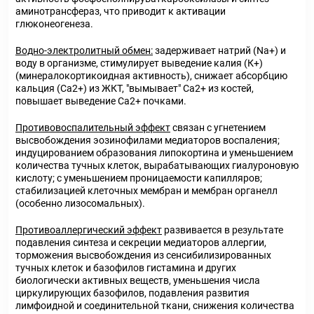
аминотрансфераз, что приводит к активации
глюконеогенеза.
Водно-электролитный обмен:
задерживает натрий (Na+) и
воду в организме, стимулирует выведение калия (К+)
(минералокортикоидная активность), снижает абсорбцию
кальция (Са2+) из ЖКТ, "вымывает" Са2+ из костей,
повышает выведение Са2+ почками.
Противовоспалительный эффект
связан с угнетением
высвобождения эозинофилами медиаторов воспаления;
индуцированием образования липокортина и уменьшением
количества тучных клеток, вырабатывающих гиалуроновую
кислоту; с уменьшением проницаемости капилляров;
стабилизацией клеточных мембран и мембран органелл
(особенно лизосомальных).
Противоаллергический эффект
развивается в результате
подавления синтеза и секреции медиаторов аллергии,
торможения высвобождения из сенсибилизированных
тучных клеток и базофилов гистамина и других
биологически активных веществ, уменьшения числа
циркулирующих базофилов, подавления развития
лимфоидной и соединительной ткани, снижения количества