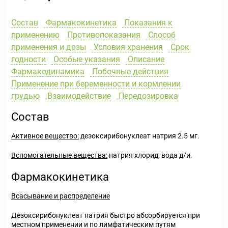
Состав
Фармакокинетика
Показания к
применению
Противопоказания
Способ
применения и дозы
Условия хранения
Срок
годности
Особые указания
Описание
Фармакодинамика
Побочные действия
Применение при беременности и кормлении
грудью
Взаимодействие
Передозировка
Состав
Активное вещество:
дезоксирибонуклеат натрия 2.5 мг.
Вспомогательные вещества:
натрия хлорид, вода д/и.
Фармакокинетика
Всасывание и распределение
Дезоксирибонуклеат натрия быстро абсорбируется при
местном применении и по лимфатическим путям