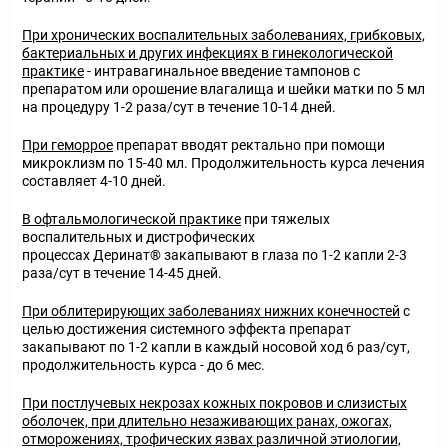
При хронических воспалительных заболеваниях, грибковых,
бактериальных и других инфекциях в гинекологической
практике
- интравагинальное введение тампонов с
препаратом или орошение влагалища и шейки матки по 5 мл
на процедуру 1-2 раза/сут в течение 10-14 дней.
При геморрое
препарат вводят ректально при помощи
микроклизм по 15-40 мл. Продолжительность курса лечения
составляет 4-10 дней.
В офтальмологической практике
при тяжелых
воспалительных и дистрофических
процессах Деринат
®
закапывают в глаза по 1-2 капли 2-3
раза/сут в течение 14-45 дней.
При облитерирующих заболеваниях нижних конечностей
с
целью достижения системного эффекта препарат
закапывают по 1-2 капли в каждый носовой ход 6 раз/сут,
продолжительность курса - до 6 мес.
При постлучевых некрозах кожных покровов и слизистых
оболочек, при длительно незаживающих ранах, ожогах,
отморожениях, трофических язвах различной этиологии,