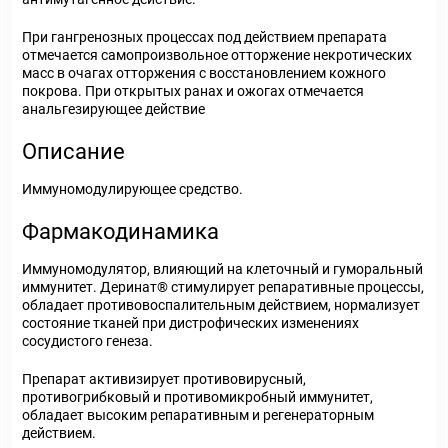
При гангренозных процессах под действием препарата
отмечается самопроизвольное отторжение некротических
масс в очагах отторжения с восстановлением кожного
покрова. При открытых ранах и ожогах отмечается
анальгезирующее действие
Описание
Иммуномодулирующее средство.
Фармакодинамика
Иммуномодулятор, влияющий на клеточный и гуморальный
иммунитет. Деринат
®
стимулирует репаративные процессы,
обладает противовоспалительным действием, нормализует
состояние тканей при дистрофических изменениях
сосудистого генеза.
Препарат активизирует противовирусный,
противогрибковый и противомикробный иммунитет,
обладает высоким репаративным и регенераторным
действием.