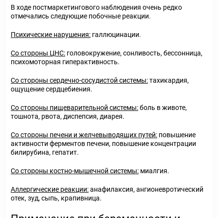
В ходе постмаркетингового наблюдения очень редко
отмечались следующие побочные реакции.
Психические нарушения:
галлюцинации.
Со стороны ЦНС:
головокружение, сонливость, бессонница,
психомоторная гиперактивность.
Со стороны сердечно-сосудистой системы:
тахикардия,
ощущение сердцебиения.
Со стороны пищеварительной системы:
боль в животе,
тошнота, рвота, диспепсия, диарея.
Со стороны печени и желчевыводящих путей:
повышение
активности ферментов печени, повышение концентрации
билирубина, гепатит.
Со стороны костно-мышечной системы:
миалгия.
Аллергические реакции:
анафилаксия, ангионевротический
отек, зуд, сыпь, крапивница.