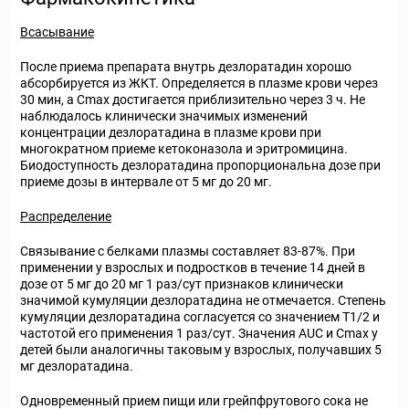
Всасывание
После приема препарата внутрь дезлоратадин хорошо
абсорбируется из ЖКТ. Определяется в плазме крови через
30 мин, а Cmax достигается приблизительно через 3 ч. Не
наблюдалось клинически значимых изменений
концентрации дезлоратадина в плазме крови при
многократном приеме кетоконазола и эритромицина.
Биодоступность дезлоратадина пропорциональна дозе при
приеме дозы в интервале от 5 мг до 20 мг.
Распределение
Связывание с белками плазмы составляет 83-87%. При
применении у взрослых и подростков в течение 14 дней в
дозе от 5 мг до 20 мг 1 раз/сут признаков клинически
значимой кумуляции дезлоратадина не отмечается. Степень
кумуляции дезлоратадина согласуется со значением T1/2 и
частотой его применения 1 раз/сут. Значения AUC и Cmax у
детей были аналогичны таковым у взрослых, получавших 5
мг дезлоратадина.
Одновременный прием пищи или грейпфрутового сока не