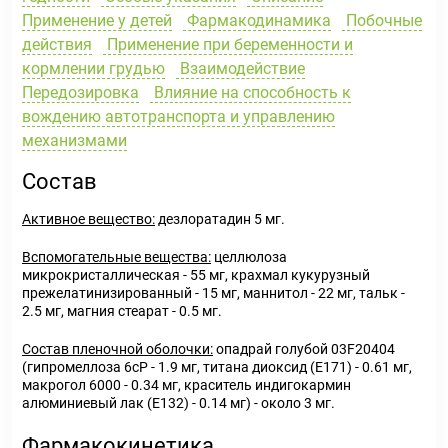
Применение у детей
Фармакодинамика
Побочные
действия
Применение при беременности и
кормлении грудью
Взаимодействие
Передозировка
Влияние на способность к
вождению автотранспорта и управлению
механизмами
Состав
Активное вещество:
дезлоратадин 5 мг.
Вспомогательные вещества:
целлюлоза
микрокристаллическая - 55 мг, крахмал кукурузный
прежелатинизированный - 15 мг, маннитол - 22 мг, тальк -
2.5 мг, магния стеарат - 0.5 мг.
Состав пленочной оболочки:
опадрай голубой 03F20404
(гипромеллоза 6cP - 1.9 мг, титана диоксид (E171) - 0.61 мг,
макрогол 6000 - 0.34 мг, краситель индигокармин
алюминиевый лак (E132) - 0.14 мг) - около 3 мг.
Фармакокинетика