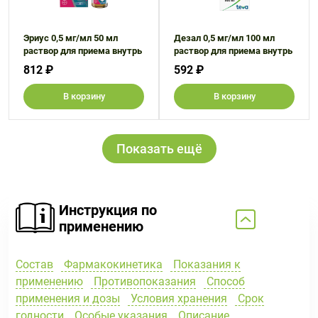
Эриус 0,5 мг/мл 50 мл
Дезал 0,5 мг/мл 100 мл
раствор для приема внутрь
раствор для приема внутрь
812 ₽
592 ₽
В корзину
В корзину
Показать ещё
Инструкция по
применению
Состав
Фармакокинетика
Показания к
применению
Противопоказания
Способ
применения и дозы
Условия хранения
Срок
годности
Особые указания
Описание