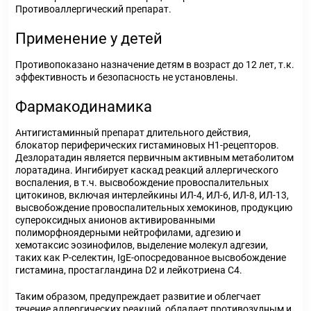
Противоаллергический препарат.
Применение у детей
Противопоказано назначение детям в возраст до 12 лет, т.к.
эффективность и безопасность не установлены.
Фармакодинамика
Антигистаминный препарат длительного действия,
блокатор периферических гистаминовых Н1-рецепторов.
Дезлоратадин является первичным активным метаболитом
лоратадина. Ингибирует каскад реакций аллергического
воспаления, в т.ч. высвобождение провоспалительных
цитокинов, включая интерлейкины ИЛ-4, ИЛ-6, ИЛ-8, ИЛ-13,
высвобождение провоспалительных хемокинов, продукцию
супероксидных анионов активированными
полиморфноядерными нейтрофилами, адгезию и
хемотаксис эозинофилов, выделение молекул адгезии,
таких как Р-селектин, IgE-опосредованное высвобождение
гистамина, простагландина D2 и лейкотриена С4.
Таким образом, предупреждает развитие и облегчает
течение аллергических реакций, обладает противозудным и