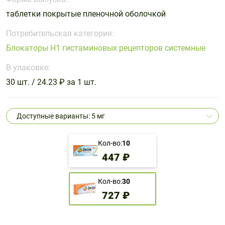
Поливитаминные
При
и гриппе
таблетки покрытые пленочной оболочкой
комплексы
простуде
Противоаллергические
Противовоспалительные
Пробиотики
Сахарный
препараты
препараты
Потребительская категория:
диабет
Блокаторы Н1 гистаминовых рецепторов системные
Противогрибковые
Противоопухолевые
Тонизирующие
Фиточай/
препараты
препараты
В упаковке:
чай
Противопаразитарные
Растительные
30 шт. / 24.23 ₽ за 1 шт.
препараты
препараты
Сердечно-
Система
Доступные варианты: 5 мг
сосудистые
обмена
препараты
веществ
Кол-во:
10
Средства
Стоматологические
447 ₽
от
препараты
алкоголизма
и курения
Кол-во:
30
727 ₽