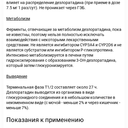
влияет на распределение дезлоратадина (при приеме в дозе
7.5 мг 1 раз/сут). Не проникает через ГЭБ.
Метаболизм
Ферменты, отвечающие за метаболизм дезлоратадина, пока
не известны, поэтому нельзя полностью исключать
взаимодействия с некоторыми лекарственными
средствами. Не является ингибитором CYP3A4 и CYP2D6 и не
является субстратом или ингибитором Р-гликопротеина.
Интенсивно метаболизируется в печени путем
гидроксилирования с образованием 3-ОН-дезлоратадина,
который затем глюкуронизируется.
Выведение
Терминальная фаза T1/2 составляет около 27 ч.
Дезлоратадин выводится из организма в виде
глюкуронидного соединения и в небольшом количестве в
неизмененном виде (с мочой - меньше 2% и через кишечник -
меньше 7%).
Показания к применению