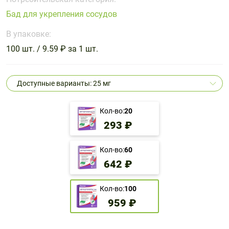
Поливитаминные
При
и гриппе
Бад для укрепления сосудов
комплексы
простуде
Противоаллергические
Противовоспалительные
Пробиотики
Сахарный
препараты
препараты
В упаковке:
диабет
100 шт. / 9.59 ₽ за 1 шт.
Противогрибковые
Противоопухолевые
Тонизирующие
Фиточай/
препараты
препараты
чай
Противопаразитарные
Растительные
Доступные варианты: 25 мг
препараты
препараты
Сердечно-
Система
Кол-во:
20
сосудистые
обмена
293 ₽
препараты
веществ
Средства
Стоматологические
Кол-во:
60
от
препараты
642 ₽
алкоголизма
и курения
Кол-во:
100
959 ₽