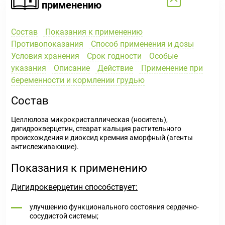
применению
Состав
Показания к применению
Противопоказания
Способ применения и дозы
Условия хранения
Срок годности
Особые
указания
Описание
Действие
Применение при
беременности и кормлении грудью
Состав
Целлюлоза микрокристаллическая (носитель),
дигидрокверцетин, стеарат кальция растительного
происхождения и диоксид кремния аморфный (агенты
антислеживающие).
Показания к применению
Дигидрокверцетин способствует:
улучшению функционального состояния сердечно-
сосудистой системы;