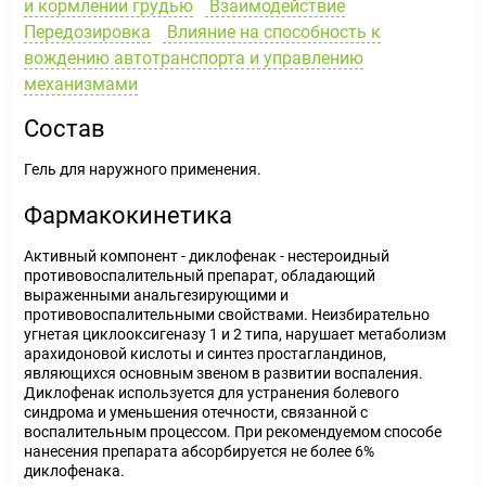
и кормлении грудью
Взаимодействие
Передозировка
Влияние на способность к
вождению автотранспорта и управлению
механизмами
Состав
Гель для наружного применения.
Фармакокинетика
Активный компонент - диклофенак - нестероидный
противовоспалительный препарат, обладающий
выраженными анальгезирующими и
противовоспалительными свойствами. Неизбирательно
угнетая циклооксигеназу 1 и 2 типа, нарушает метаболизм
арахидоновой кислоты и синтез простагландинов,
являющихся основным звеном в развитии воспаления.
Диклофенак используется для устранения болевого
синдрома и уменьшения отечности, связанной с
воспалительным процессом. При рекомендуемом способе
нанесения препарата абсорбируется не более 6%
диклофенака.