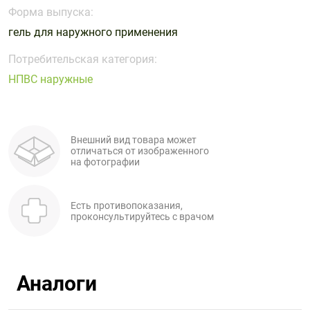
Поливитаминные
При
и гриппе
Форма выпуска:
комплексы
простуде
Противоаллергические
Противовоспалительные
гель для наружного применения
Пробиотики
Сахарный
препараты
препараты
диабет
Потребительская категория:
Противогрибковые
Противоопухолевые
НПВС наружные
Тонизирующие
Фиточай/
препараты
препараты
чай
Противопаразитарные
Растительные
препараты
препараты
Внешний вид товара может
Сердечно-
Система
отличаться от изображенного
сосудистые
обмена
на фотографии
препараты
веществ
Средства
Стоматологические
Есть противопоказания,
от
препараты
проконсультируйтесь с врачом
алкоголизма
и курения
Аналоги