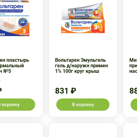
ен пластырь
Вольтарен Эмульгель
Ме
ермальный
гель д/наружн примен
при
ч №5
1% 100г круг крыш
на
.
₽
831 ₽
8
В корзину
В корзину