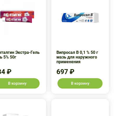
нталгин Экстра-Гель
Випросал В 0,1 % 50 г
ь 5% 50г
мазь для наружного
применения
84 ₽
697 ₽
В корзину
В корзину