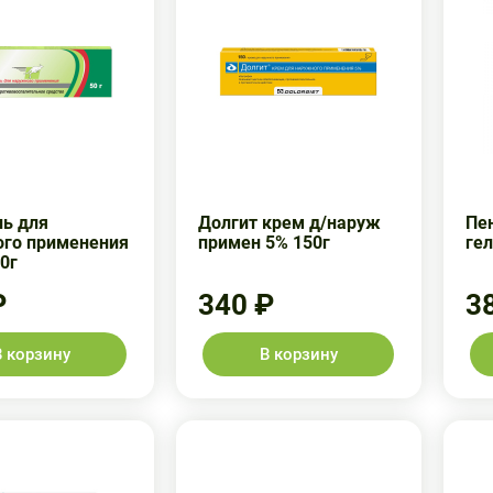
ль для
Долгит крем д/наруж
Пе
го применения
примен 5% 150г
гел
0г
₽
340 ₽
3
В корзину
В корзину