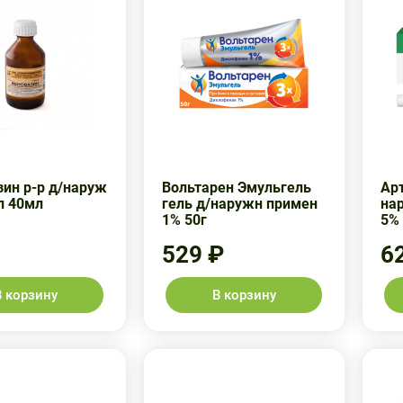
ин р-р д/наруж
Вольтарен Эмульгель
Ар
л 40мл
гель д/наружн примен
на
1% 50г
5% 
529 ₽
6
В корзину
В корзину