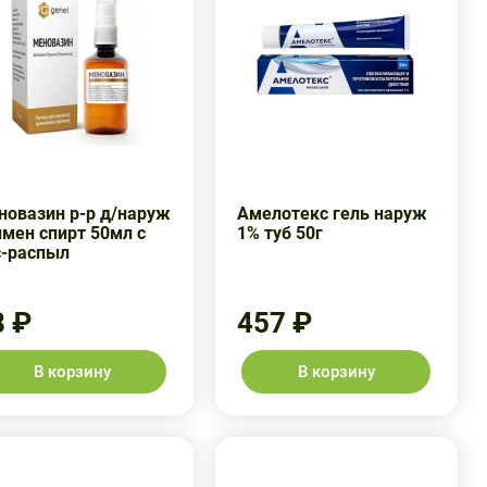
новазин р-р д/наруж
Амелотекс гель наруж
мен спирт 50мл с
1% туб 50г
с-распыл
8 ₽
457 ₽
В корзину
В корзину