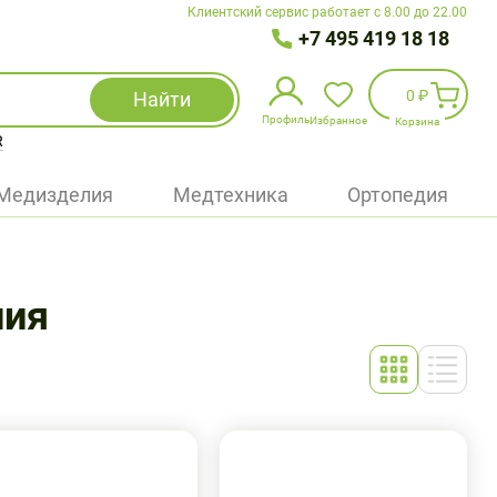
Клиентский сервис работает с 8.00 до 22.00
+7 495 419 18 18
0 ₽
Найти
Профиль
Избранное
Корзина
R
Избранное
(
0
)
Медизделия
Медтехника
Ортопедия
Войти
БАД
ния
Медицинская техника (приборы)
Наборы
Упаковка