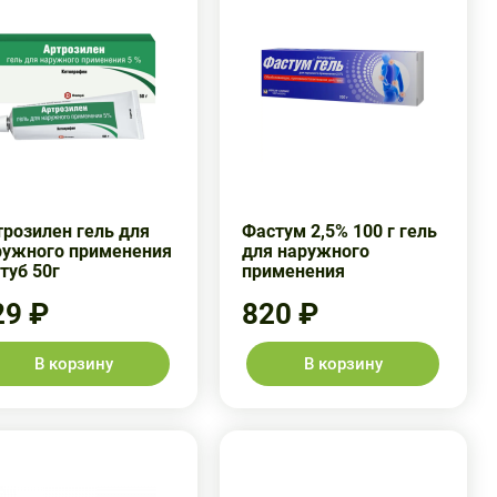
трозилен гель для
Фастум 2,5% 100 г гель
ружного применения
для наружного
туб 50г
применения
29 ₽
820 ₽
В корзину
В корзину