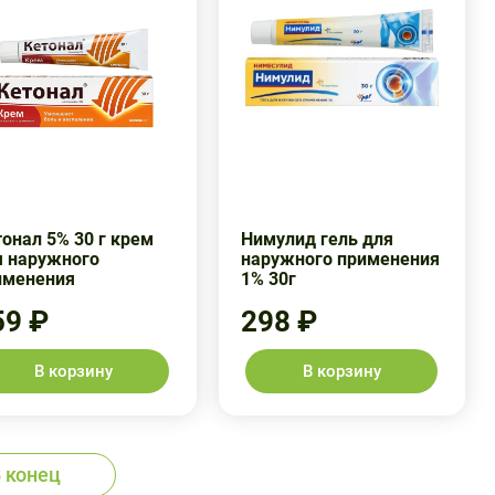
онал 5% 30 г крем
Нимулид гель для
я наружного
наружного применения
именения
1% 30г
59 ₽
298 ₽
В корзину
В корзину
 конец