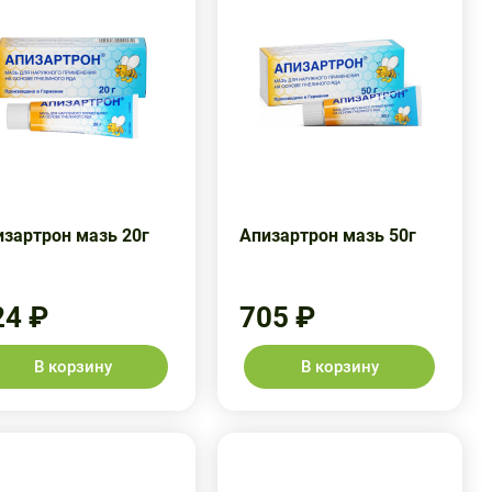
изартрон мазь 20г
Апизартрон мазь 50г
24 ₽
705 ₽
В корзину
В корзину