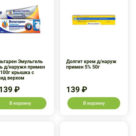
льтарен Эмульгель
Долгит крем д/наруж
ль д/наружн примен
примен 5% 50г
 100г крышка с
кид верхом
 139 ₽
139 ₽
В корзину
В корзину