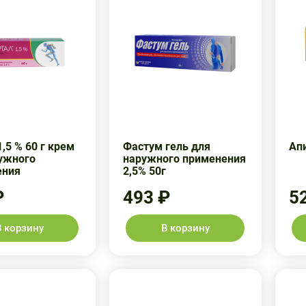
,5 % 60 г крем
Фастум гель для
Ап
ужного
наружного применения
ения
2,5% 50г
₽
493 ₽
5
В корзину
В корзину