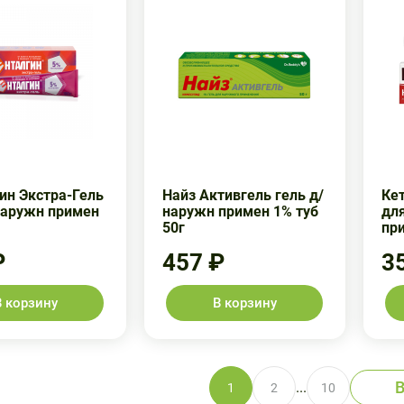
ин Экстра-Гель
Найз Активгель гель д/
Кет
наружн примен
наружн примен 1% туб
дл
50г
пр
₽
457 ₽
3
В корзину
В корзину
В
...
1
2
10