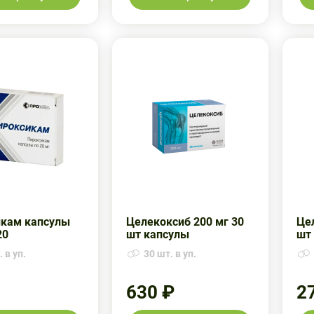
кам капсулы
Целекоксиб 200 мг 30
Цел
20
шт капсулы
шт
 в уп.
30 шт. в уп.
630 ₽
2