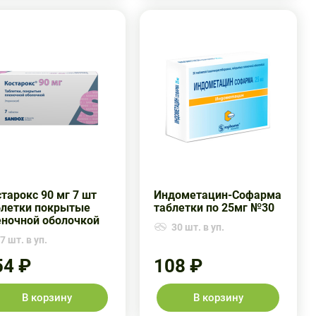
тарокс 90 мг 7 шт
Индометацин-Софарма
блетки покрытые
таблетки по 25мг №30
еночной оболочкой
30 шт. в уп.
7 шт. в уп.
54 ₽
108 ₽
В корзину
В корзину