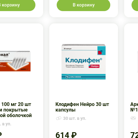
В корзину
В корзину
 100 мг 20 шт
Клодифен Нейро 30 шт
Арк
и покрытые
капсулы
№1
ой оболочкой
30 шт. в уп.
 в уп.
₽
614 ₽
7