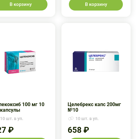
В корзину
В корзину
екоксиб 100 мг 10
Целебрекс капс 200мг
 капсулы
№10
10 шт. в уп.
10 шт. в уп.
27 ₽
658 ₽