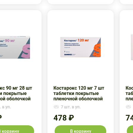
кс 90 мг 28 шт
Костарокс 120 мг 7 шт
Кос
и покрытые
таблетки покрытые
та
ой оболочкой
пленочной оболочкой
пл
 в уп.
7 шт. в уп.
₽
478 ₽
7
В корзину
В корзину