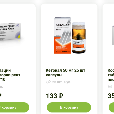
тацин
Кетонал 50 мг 25 шт
Кос
тории рект
капсулы
та
№10
пл
25 шт. в уп.
п.
₽
133 ₽
3
В корзину
В корзину