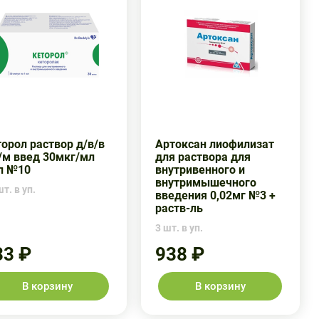
орол раствор д/в/в
Артоксан лиофилизат
/м введ 30мкг/мл
для раствора для
л №10
внутривенного и
внутримышечного
т. в уп.
введения 0,02мг №3 +
раств-ль
3 шт. в уп.
33 ₽
938 ₽
В корзину
В корзину