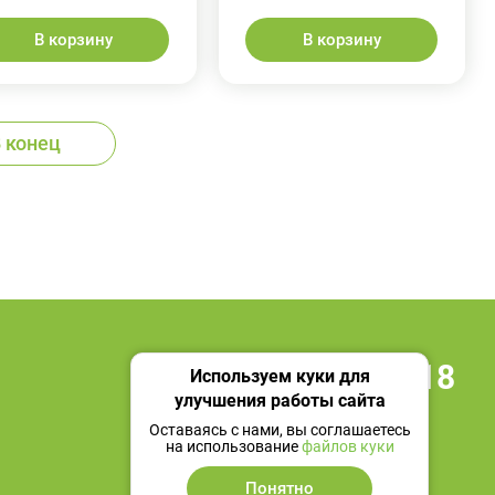
В корзину
В корзину
 конец
+7 495 419 18 18
Используем куки для
улучшения работы сайта
Мы в социальных сетях
Оставаясь с нами, вы соглашаетесь
на использование
файлов куки
Понятно