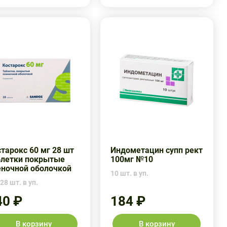
тарокс 60 мг 28 шт
Индометацин супп рект
блетки покрытые
100мг №10
еночной оболочкой
10 шт. в уп.
28 шт. в уп.
40 ₽
184 ₽
В корзину
В корзину