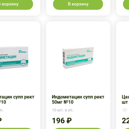
В корзину
В корзину
ацин супп рект
Индометацин супп рект
Цел
№10
50мг №10
шт
п.
10 шт. в уп.
₽
196 ₽
2