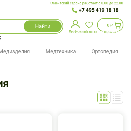
Клиентский сервис работает с 8.00 до 22.00
+7 495 419 18 18
0 ₽
Найти
Профиль
Избранное
Корзина
R
Избранное
(
0
)
Медизделия
Медтехника
Ортопедия
Войти
БАД
ия
Медицинская техника (приборы)
Наборы
Упаковка