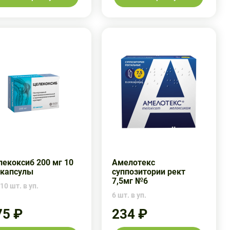
екоксиб 200 мг 10
Амелотекс
 капсулы
суппозитории рект
7,5мг №6
10 шт. в уп.
6 шт. в уп.
75 ₽
234 ₽