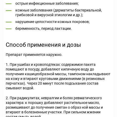
острые инфекционные заболевания;
кожные заболевания (дерматиты бактериальной,
грибковой и вирусной этиологии и др.);
нарушение целостности кожных покровов;
беременность, период лактации.
Способ применения и дозы
Препарат применяется наружно.
1. При ушибах и кровоподтеках: содержимое пакета
помещают в посуду, добавляют кипяченую воду до
получения кашицеобразной массы, тампоном накладывают
на кожу и втирают круговыми движениями (в резиновых
перчатках). Через 20 минут после подсыхания состав
смывают водой.
2. При радикулитах, невралгии и болях ревматического
характера: к порошку добавляют растительное масло,
размешивают до получения сметан о образ ной массы и
втирают в болезненные участки. При сильном жжении
состав смыть водой.