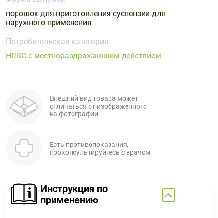
Поливитаминные
При
и гриппе
порошок для приготовления суспензии для
комплексы
простуде
Противоаллергические
Противовоспалительные
наружного применения
Пробиотики
Сахарный
препараты
препараты
диабет
Потребительская категория:
Противогрибковые
Противоопухолевые
НПВС с местнораздражающим действием
Тонизирующие
Фиточай/
препараты
препараты
чай
Противопаразитарные
Растительные
препараты
препараты
Внешний вид товара может
Сердечно-
Система
отличаться от изображенного
сосудистые
обмена
на фотографии
препараты
веществ
Средства
Стоматологические
Есть противопоказания,
от
препараты
проконсультируйтесь с врачом
алкоголизма
и курения
Инструкция по
применению