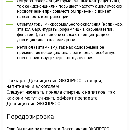
Эстрогенсодержащие гормональные контрацептивы,
так как доксициклин повышает частоту ациклических
кровотечений при совместном приеме и снижает
надежность контрацепции.
Стимуляторы микросомального окисления (например,
этанол, барбитураты, рифампицин, карбамазепин,
фенитоин), так как они снижают концентрацию
доксициклина в плазме крови.
Ретинол (витамин А), так как одновременное
применение доксициклина и ретинола способствует
повышению внутричерепного давления.
Препарат Доксициклин ЭКСПРЕСС с пищей,
напитками и алкоголем
Следует избегать приема спиртных напитков, так
как они могут снизить эффект препарата
Доксициклин ЭКСПРЕСС.
Передозировка
Если Вы приняли препарата Доксициклин ЭКСПРЕСС