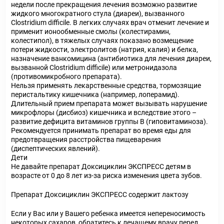
недели после прекращения лечения возможно развитие
жидкого многократного стула (диареи), вызванного
Clostridium difficile. В легких случаях врач отменит лечение и
применит ионообменные смолы (колестирамин,
колестипол), в тяжелых случаях показано возмещение
потери жидкости, электролитов (натрия, калия) и белка,
назначение ванкомицина (антибиотика для лечения диареи,
вызванной Clostridium difficile) или метронидазола
(противомикробного препарата).
Нельзя применять лекарственные средства, тормозящие
перистальтику кишечника (например, лоперамид).
Длительный прием препарата может вызывать нарушение
микрофлоры (дисбиоз) кишечника и вследствие этого –
развитие дефицита витаминов группы В (гиповитаминоза).
Рекомендуется принимать препарат во время еды для
предотвращения расстройства пищеварения
(диспептических явлений).
Дети
Не давайте препарат Доксициклин ЭКСПРЕСС детям в
возрасте от 0 до 8 лет из-за риска изменения цвета зубов.
Препарат Доксициклин ЭКСПРЕСС содержит лактозу
Если у Вас или у Вашего ребенка имеется непереносимость
некоторых сахаров, обратитесь к лечащему врачу перед