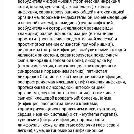
возбудителями: фрамбезия (тропическая инфекция
кожи, костей, суставов), легионеллез (тяжелая
инфекция, характеризующаяся общей интоксикацией
организма, поражением дыхательной, мочевыводящей
и нервной систем), хламидиоз (группа инфекций,
возбудителями которых являются разные виды
хламидий) различной локализации (в том числе
простатит (воспаление предстательной железы) и
проктит (воспаление слизистой прямой кишки)),
риккетсиоз (острая инфекция, возбудителями которой
являются риккетсии, характеризуется появлением
сыпи, лихорадки, головной боли), лихорадка Ку
(острая инфекция, протекающая с лихорадочным
синдромом и поражением легких), пятнистая
лихорадка Скалистых гор (риккетсиозная инфекция,
распространяемая клещами), тиф (тяжелая инфекция,
протекающая с лихорадкой, интоксикацией
организма, спутанностью сознания), в том числе
сыпной, клещевой возвратный; болезнь Лайма
(инфекция, распространяемая клещами,
характеризующаяся поражением кожи, суставов,
сердца, нервной системы) (I ст. - erythema migrans),
туляремия (острая инфекция, поражающая
лимфоузлы, кожу, слизистые оболочки глаз, зева и
легкие), чума, актиномикоз (инфекционное