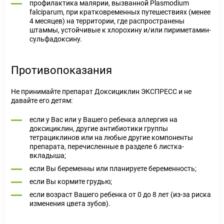
профилактика малярии, вызванной Plasmodium
falciparum, при кратковременных путешествиях (менее
4 месяцев) на территории, где распространены
штаммы, устойчивые к хлорохину и/или пириметамин-
сульфадоксину.
Противопоказания
Не принимайте препарат Доксициклин ЭКСПРЕСС и не
давайте его детям:
если у Вас или у Вашего ребенка аллергия на
доксициклин, другие антибиотики группы
тетрациклинов или на любые другие компоненты
препарата, перечисленные в разделе 6 листка-
вкладыша;
если Вы беременны или планируете беременность;
если Вы кормите грудью;
если возраст Вашего ребенка от 0 до 8 лет (из-за риска
изменения цвета зубов).