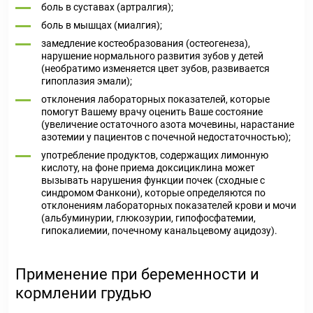
боль в суставах (артралгия);
боль в мышцах (миалгия);
замедление костеобразования (остеогенеза),
нарушение нормального развития зубов у детей
(необратимо изменяется цвет зубов, развивается
гипоплазия эмали);
отклонения лабораторных показателей, которые
помогут Вашему врачу оценить Ваше состояние
(увеличение остаточного азота мочевины, нарастание
азотемии у пациентов с почечной недостаточностью);
употребление продуктов, содержащих лимонную
кислоту, на фоне приема доксициклина может
вызывать нарушения функции почек (сходные с
синдромом Фанкони), которые определяются по
отклонениям лабораторных показателей крови и мочи
(альбуминурии, глюкозурии, гипофосфатемии,
гипокалиемии, почечному канальцевому ацидозу).
Применение при беременности и
кормлении грудью