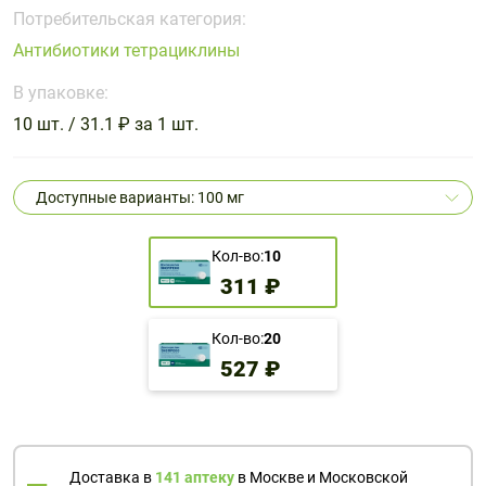
Поливитаминные
При
и гриппе
Потребительская категория:
комплексы
простуде
Противоаллергические
Противовоспалительные
Антибиотики тетрациклины
Пробиотики
Сахарный
препараты
препараты
диабет
В упаковке:
Противогрибковые
Противоопухолевые
10 шт. / 31.1 ₽ за 1 шт.
Тонизирующие
Фиточай/
препараты
препараты
чай
Противопаразитарные
Растительные
препараты
препараты
Доступные варианты: 100 мг
Сердечно-
Система
сосудистые
обмена
Кол-во:
10
препараты
веществ
311 ₽
Средства
Стоматологические
от
препараты
Кол-во:
20
алкоголизма
527 ₽
и курения
Доставка в
141 аптеку
в Москве и Московской