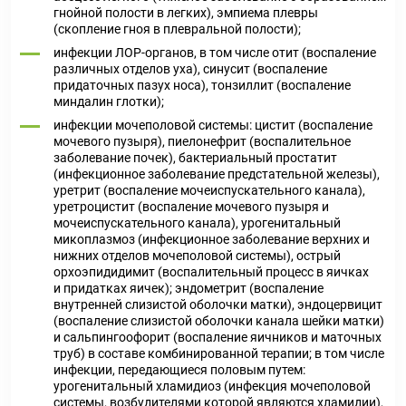
гнойной полости в легких), эмпиема плевры
(скопление гноя в плевральной полости);
инфекции ЛОР-органов, в том числе отит (воспаление
различных отделов уха), синусит (воспаление
придаточных пазух носа), тонзиллит (воспаление
миндалин глотки);
инфекции мочеполовой системы: цистит (воспаление
мочевого пузыря), пиелонефрит (воспалительное
заболевание почек), бактериальный простатит
(инфекционное заболевание предстательной железы),
уретрит (воспаление мочеиспускательного канала),
уретроцистит (воспаление мочевого пузыря и
мочеиспускательного канала), урогенитальный
микоплазмоз (инфекционное заболевание верхних и
нижних отделов мочеполовой системы), острый
орхоэпидидимит (воспалительный процесс в яичках
и придатках яичек); эндометрит (воспаление
внутренней слизистой оболочки матки), эндоцервицит
(воспаление слизистой оболочки канала шейки матки)
и сальпингоофорит (воспаление яичников и маточных
труб) в составе комбинированной терапии; в том числе
инфекции, передающиеся половым путем:
урогенитальный хламидиоз (инфекция мочеполовой
системы, возбудителями которой являются хламидии),