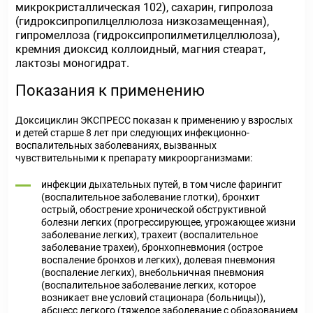
микрокристаллическая 102), сахарин, гипролоза
(гидроксипропилцеллюлоза низкозамещенная),
гипромеллоза (гидроксипропилметилцеллюлоза),
кремния диоксид коллоидный, магния стеарат,
лактозы моногидрат.
Показания к применению
Доксициклин ЭКСПРЕСС показан к применению у взрослых
и детей старше 8 лет при следующих инфекционно-
воспалительных заболеваниях, вызванных
чувствительными к препарату микроорганизмами:
инфекции дыхательных путей, в том числе фарингит
(воспалительное заболевание глотки), бронхит
острый, обострение хронической обструктивной
болезни легких (прогрессирующее, угрожающее жизни
заболевание легких), трахеит (воспалительное
заболевание трахеи), бронхопневмония (острое
воспаление бронхов и легких), долевая пневмония
(воспаление легких), внебольничная пневмония
(воспалительное заболевание легких, которое
возникает вне условий стационара (больницы)),
абсцесс легкого (тяжелое заболевание с образованием