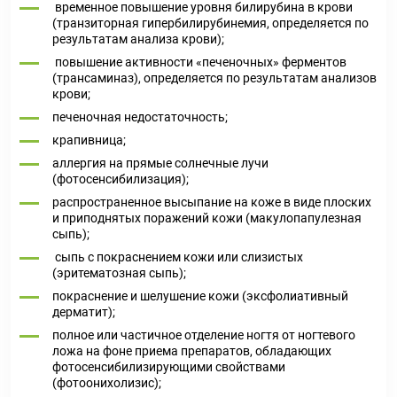
временное повышение уровня билирубина в крови
(транзиторная гипербилирубинемия, определяется по
результатам анализа крови);
повышение активности «печеночных» ферментов
(трансаминаз), определяется по результатам анализов
крови;
печеночная недостаточность;
крапивница;
аллергия на прямые солнечные лучи
(фотосенсибилизация);
распространенное высыпание на коже в виде плоских
и приподнятых поражений кожи (макулопапулезная
сыпь);
сыпь с покраснением кожи или слизистых
(эритематозная сыпь);
покраснение и шелушение кожи (эксфолиативный
дерматит);
полное или частичное отделение ногтя от ногтевого
ложа на фоне приема препаратов, обладающих
фотосенсибилизирующими свойствами
(фотоонихолизис);