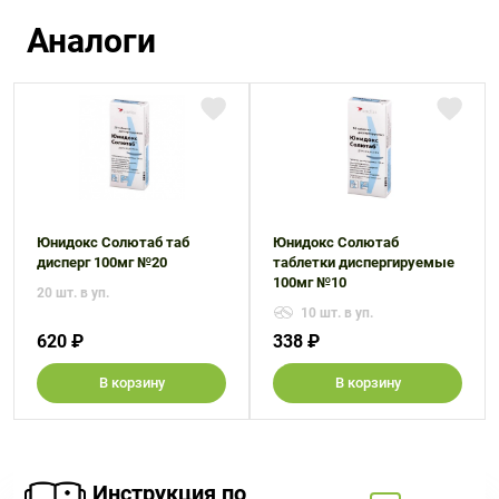
Аналоги
Юнидокс Солютаб таб
Юнидокс Солютаб
дисперг 100мг №20
таблетки диспергируемые
100мг №10
20 шт. в уп.
10 шт. в уп.
620 ₽
338 ₽
В корзину
В корзину
Инструкция по