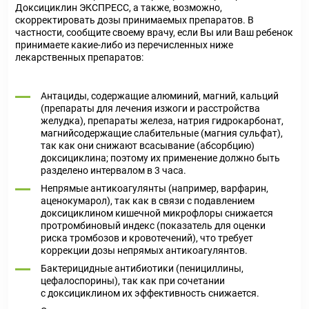
Доксициклин ЭКСПРЕСС, а также, возможно,
скорректировать дозы принимаемых препаратов. В
частности, сообщите своему врачу, если Вы или Ваш ребенок
принимаете какие-либо из перечисленных ниже
лекарственных препаратов:
Антациды, содержащие алюминий, магний, кальций
(препараты для лечения изжоги и расстройства
желудка), препараты железа, натрия гидрокарбонат,
магнийсодержащие слабительные (магния сульфат),
так как они снижают всасывание (абсорбцию)
доксициклина; поэтому их применение должно быть
разделено интервалом в 3 часа.
Непрямые антикоагулянты (например, варфарин,
аценокумарол), так как в связи с подавлением
доксициклином кишечной микрофлоры снижается
протромбиновый индекс (показатель для оценки
риска тромбозов и кровотечений), что требует
коррекции дозы непрямых антикоагулянтов.
Бактерицидные антибиотики (пенициллины,
цефалоспорины), так как при сочетании
с доксициклином их эффективность снижается.