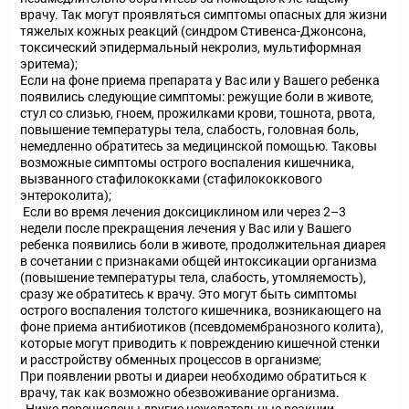
врачу. Так могут проявляться симптомы опасных для жизни
тяжелых кожных реакций (синдром Стивенса-Джонсона,
токсический эпидермальный некролиз, мультиформная
эритема);
Если на фоне приема препарата у Вас или у Вашего ребенка
появились следующие симптомы: режущие боли в животе,
стул со слизью, гноем, прожилками крови, тошнота, рвота,
повышение температуры тела, слабость, головная боль,
немедленно обратитесь за медицинской помощью. Таковы
возможные симптомы острого воспаления кишечника,
вызванного стафилококками (стафилококкового
энтероколита);
Если во время лечения доксициклином или через 2–3
недели после прекращения лечения у Вас или у Вашего
ребенка появились боли в животе, продолжительная диарея
в сочетании с признаками общей интоксикации организма
(повышение температуры тела, слабость, утомляемость),
сразу же обратитесь к врачу. Это могут быть симптомы
острого воспаления толстого кишечника, возникающего на
фоне приема антибиотиков (псевдомембранозного колита),
которые могут приводить к повреждению кишечной стенки
и расстройству обменных процессов в организме;
При появлении рвоты и диареи необходимо обратиться к
врачу, так как возможно обезвоживание организма.