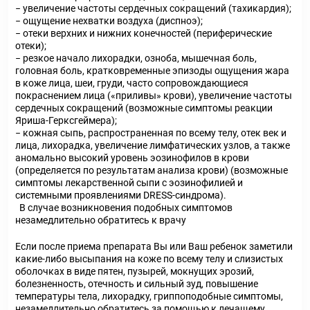
− увеличение частоты сердечных сокращений (тахикардия);
− ощущение нехватки воздуха (диспноэ);
− отеки верхних и нижних конечностей (периферические
отеки);
− резкое начало лихорадки, озноба, мышечная боль,
головная боль, кратковременные эпизоды ощущения жара
в коже лица, шеи, груди, часто сопровождающиеся
покраснением лица («приливы» крови), увеличение частоты
сердечных сокращений (возможные симптомы реакции
Яриша-Герксгеймера);
− кожная сыпь, распространенная по всему телу, отек век и
лица, лихорадка, увеличение лимфатических узлов, а также
аномально высокий уровень эозинофилов в крови
(определяется по результатам анализа крови) (возможные
симптомы лекарственной сыпи с эозинофилией и
системными проявлениями DRESS-синдрома).
В случае возникновения подобных симптомов
незамедлительно обратитесь к врачу
Если после приема препарата Вы или Ваш ребенок заметили
какие-либо высыпания на коже по всему телу и слизистых
оболочках в виде пятен, пузырей, мокнущих эрозий,
болезненность, отечность и сильный зуд, повышение
температуры тела, лихорадку, гриппоподобные симптомы,
незамедлительно обратитесь за помощью к лечащему