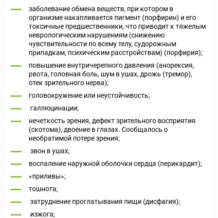
заболевание обмена веществ, при котором в
организме накапливается пигмент (порфирин) и его
токсичные предшественники, что приводит к тяжелым
неврологическим нарушениям (снижению
чувствительности по всему телу, судорожным
припадкам, психическим расстройствам) (порфирия);
повышение внутричерепного давления (анорексия,
рвота, головная боль, шум в ушах, дрожь (тремор),
отек зрительного нерва);
головокружение или неустойчивость;
галлюцинации;
нечеткость зрения, дефект зрительного восприятия
(скотома), двоение в глазах. Сообщалось о
необратимой потере зрения;
звон в ушах;
воспаление наружной оболочки сердца (перикардит);
«приливы»;
тошнота;
затруднение проглатывания пищи (дисфагия);
изжога;