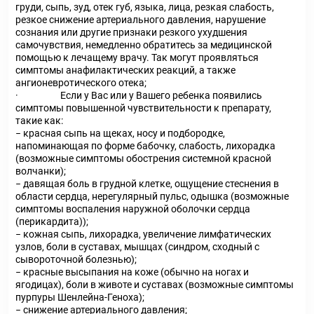
груди, сыпь, зуд, отек губ, языка, лица, резкая слабость,
резкое снижение артериального давления, нарушение
сознания или другие признаки резкого ухудшения
самочувствия, немедленно обратитесь за медицинской
помощью к лечащему врачу. Так могут проявляться
симптомы анафилактических реакций, а также
ангионевротического отека;
· Если у Вас или у Вашего ребенка появились
симптомы повышенной чувствительности к препарату,
такие как:
− красная сыпь на щеках, носу и подбородке,
напоминающая по форме бабочку, слабость, лихорадка
(возможные симптомы обострения системной красной
волчанки);
− давящая боль в грудной клетке, ощущение стеснения в
области сердца, нерегулярный пульс, одышка (возможные
симптомы воспаления наружной оболочки сердца
(перикардита));
− кожная сыпь, лихорадка, увеличение лимфатических
узлов, боли в суставах, мышцах (синдром, сходный с
сывороточной болезнью);
− красные высыпания на коже (обычно на ногах и
ягодицах), боли в животе и суставах (возможные симптомы
пурпуры Шенлейна-Геноха);
− снижение артериального давления;