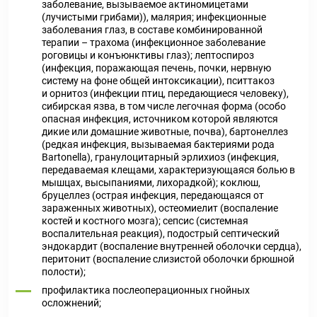
заболевание, вызываемое актиномицетами
(лучистыми грибами)), малярия; инфекционные
заболевания глаз, в составе комбинированной
терапии – трахома (инфекционное заболевание
роговицы и конъюнктивы глаз); лептоспироз
(инфекция, поражающая печень, почки, нервную
систему на фоне общей интоксикации), пситтакоз
и орнитоз (инфекции птиц, передающиеся человеку),
сибирская язва, в том числе легочная форма (особо
опасная инфекция, источником которой являются
дикие или домашние животные, почва), бартонеллез
(редкая инфекция, вызываемая бактериями рода
Bartonella), гранулоцитарный эрлихиоз (инфекция,
передаваемая клещами, характеризующаяся болью в
мышцах, высыпаниями, лихорадкой); коклюш,
бруцеллез (острая инфекция, передающаяся от
зараженных животных), остеомиелит (воспаление
костей и костного мозга); сепсис (системная
воспалительная реакция), подострый септический
эндокардит (воспаление внутренней оболочки сердца),
перитонит (воспаление слизистой оболочки брюшной
полости);
профилактика послеоперационных гнойных
осложнений;