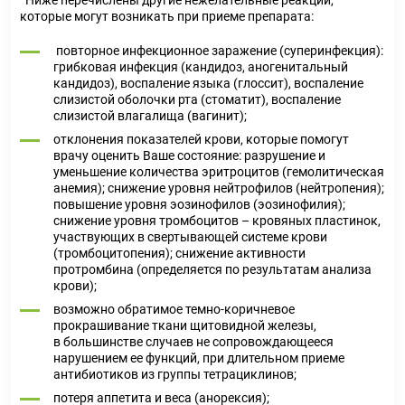
Ниже перечислены другие нежелательные реакции,
которые могут возникать при приеме препарата:
повторное инфекционное заражение (суперинфекция):
грибковая инфекция (кандидоз, аногенитальный
кандидоз), воспаление языка (глоссит), воспаление
слизистой оболочки рта (стоматит), воспаление
слизистой влагалища (вагинит);
отклонения показателей крови, которые помогут
врачу оценить Ваше состояние: разрушение и
уменьшение количества эритроцитов (гемолитическая
анемия); снижение уровня нейтрофилов (нейтропения);
повышение уровня эозинофилов (эозинофилия);
снижение уровня тромбоцитов – кровяных пластинок,
участвующих в свертывающей системе крови
(тромбоцитопения); снижение активности
протромбина (определяется по результатам анализа
крови);
возможно обратимое темно-коричневое
прокрашивание ткани щитовидной железы,
в большинстве случаев не сопровождающееся
нарушением ее функций, при длительном приеме
антибиотиков из группы тетрациклинов;
потеря аппетита и веса (анорексия);