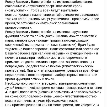
Если у Вас или у Вашего ребенка имеются заболевания,
связанные с нарушением свертываемости крови
(коагулопатии), то Ваш врач будет тщательно
контролировать назначение антибиотиков-тетрациклинов,
так как тетрациклины могут увеличивать протромбиновое
время, то есть увеличивать риск повышенной
кровоточивости.
Если у Вас или у Вашего ребенка имеется нарушение
функции почек, то прием доксициклина может привести к
нарастанию в крови концентрации азотсодержащих
соединений, выводимых почками (азотемии). Врач будет
тщательно контролировать Ваше состояние или состояние
Вашего ребенка при наличии нарушений функции печени и
почек, а также при необходимости одновременного
применения доксициклина и препаратов, оказывающих
повреждающее действие на печень (гепатотоксических
препаратов). При длительном приеме препарата врач будет
периодически контролировать лабораторные показатели
крови, функции печени и почек.
Необходимо ограничить воздействие прямых солнечных
лучей (инсоляцию) во время лечения препаратом и в течение
4–5 дней после него (в связи с возможным появлением сыпи
на коже, обусловленной повышенной чувствительностью
кожи к солнечным лучам (фотодерматитом)).
При приеме препарата как на фоне приема, так и через 2–3