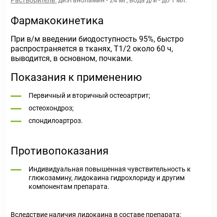
Растворитель:
диэтаноламин - 24 мг, вода д/и - до 1 мл.
Фармакокинетика
При в/м введении биодоступность 95%, быстро
распространяется в тканях, T
1/2
около 60 ч,
выводится, в основном, почками.
Показания к применению
Первичный и вторичный остеоартрит;
остеохондроз;
спондилоартроз.
Противопоказания
Индивидуальная повышенная чувствительность к
глюкозамину, лидокаина гидрохлориду и другим
компонентам препарата.
Вследствие наличия лидокаина в составе препарата: