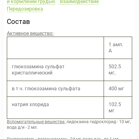
и кормлении грудью
Взаимодействие
Передозировка
Состав
Активное вещество:
1 амп.
А
глюкозамина сульфат
502.5
кристаллический
мг,
в т.ч. глюкозамина сульфата
400 мг
натрия хлорида
102.5
мг
Вспомогательные вещества:
лидокаина гидрохлорид - 10 мг,
вода д/и - 2 мл.