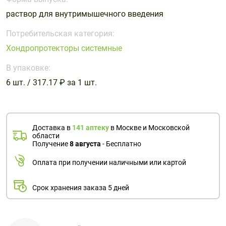
Поливитаминные
При
и гриппе
раствор для внутримышечного введения
комплексы
простуде
Противоаллергические
Противовоспалительные
Пробиотики
Сахарный
препараты
препараты
Потребительская категория:
диабет
Хондропротекторы системные
Противогрибковые
Противоопухолевые
Тонизирующие
Фиточай/
препараты
препараты
В упаковке:
чай
Противопаразитарные
Растительные
6 шт. / 317.17 ₽ за 1 шт.
препараты
препараты
Сердечно-
Система
сосудистые
обмена
Доставка в
141 аптеку
в Москве и Московской
препараты
веществ
области
Получение
8 августа
- Бесплатно
Средства
Стоматологические
от
препараты
Оплата при получении наличными или картой
алкоголизма
и курения
Срок хранения заказа 5 дней