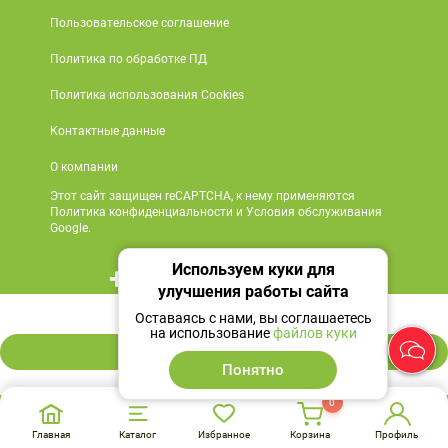
Пользовательское соглашение
Политика по обработке ПД
Политика использования Cookies
Контактные данные
О компании
Этот сайт защищен reCAPTCHA, к нему применяются
Политика конфиденциальности и Условия обслуживания
Google.
Используем куки для
+7 495 419 18 18
улучшения работы сайта
1 903 ₽
Мы в социальных сетях
Оставаясь с нами, вы соглашаетесь
на использование
файлов куки
В корзину
Понятно
0
Главная
Каталог
Избранное
Корзина
Профиль