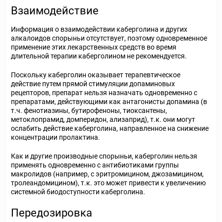
Взаимодействие
Информация о взаимодействии каберголина и других
алкалоидов спорыньи отсутствует, поэтому одновременное
применение этих лекарственных средств во время
длительной терапии каберголином не рекомендуется.
Поскольку каберголин оказывает терапевтическое
действие путем прямой стимуляции допаминовых
рецепторов, препарат нельзя назначать одновременно с
препаратами, действующими как антагонисты допамина (в
т.ч. фенотиазины, бутирофеноны, тиоксантены,
метоклопрамид, домперидон, ализаприд), т.к. они могут
ослабить действие каберголина, направленное на снижение
концентрации пролактина.
Как и другие производные спорыньи, каберголин нельзя
применять одновременно с антибиотиками группы
макролидов (например, с эритромицином, джозамицином,
тролеандомицином), т.к. это может привести к увеличению
системной биодоступности каберголина.
Передозировка