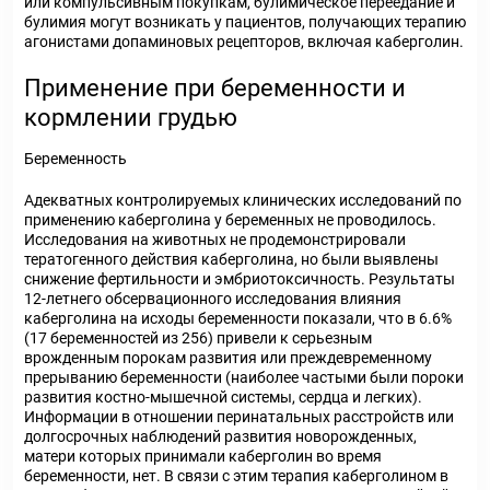
или компульсивным покупкам, булимическое переедание и
булимия могут возникать у пациентов, получающих терапию
агонистами допаминовых рецепторов, включая каберголин.
Применение при беременности и
кормлении грудью
Беременность
Адекватных контролируемых клинических исследований по
применению каберголина у беременных не проводилось.
Исследования на животных не продемонстрировали
тератогенного действия каберголина, но были выявлены
снижение фертильности и эмбриотоксичность. Результаты
12-летнего обсервационного исследования влияния
каберголина на исходы беременности показали, что в 6.6%
(17 беременностей из 256) привели к серьезным
врожденным порокам развития или преждевременному
прерыванию беременности (наиболее частыми были пороки
развития костно-мышечной системы, сердца и легких).
Информации в отношении перинатальных расстройств или
долгосрочных наблюдений развития новорожденных,
матери которых принимали каберголин во время
беременности, нет. В связи с этим терапия каберголином в