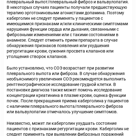
плевральный выпот/плевральный фиброз и вальвулопатия.
В некоторых случаях пациенты получали предшествующую
терапию эрготониновыми агонистами допамина. Поэтому
каберголин не следует применять у пациентов с
имеющимися признаками и/или клиническими симптомами
нарушения функции сердца или дыхания, связанными с
фиброзными изменениями или с такими состояниями в
анамнезе. Следует отменить прием препарата в случае
обнаружения признаков появления или ухудшения
регургитации крови, сужения просвета клапанов или
утолщения створок клапанов.
Было установлено, что СОЭ возрастает при развитии
плеврального выпота или фиброза. В случае обнаружения
необъяснимого увеличения СОЭ рекомендуется выполнить
рентгенографическое исследование грудной клетки. В
постановке диагноза также может помочь исследование
концентрации креатинина в плазме крови, оценка функции
почек. После прекращения приема каберголина у пациентов
с наличием плеврального выпота/плеврального фиброза
или вальвулопатии отмечалось улучшение симптомов.
Неизвестно, может ли каберголин ухудшать состояние
пациентов с признаками регургитации крови. Каберголин не
следует применять при выявлении фиброзных поражений