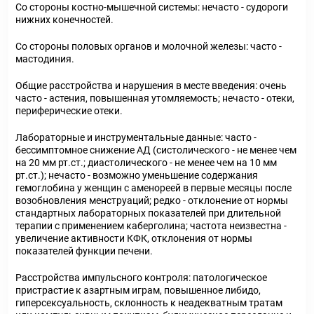
Со стороны костно-мышечной системы: нечасто - судороги
нижних конечностей.
Со стороны половых органов и молочной железы: часто -
мастодиния.
Общие расстройства и нарушения в месте введения: очень
часто - астения, повышенная утомляемость; нечасто - отеки,
периферические отеки.
Лабораторные и инструментальные данные: часто -
бессимптомное снижение АД (систолического - не менее чем
на 20 мм рт.ст.; диастолического - не менее чем на 10 мм
рт.ст.); нечасто - возможно уменьшение содержания
гемоглобина у женщин с аменореей в первые месяцы после
возобновления менструаций; редко - отклонение от нормы
стандартных лабораторных показателей при длительной
терапии с применением каберголина; частота неизвестна -
увеличение активности КФК, отклонения от нормы
показателей функции печени.
Расстройства импульсного контроля: патологическое
пристрастие к азартным играм, повышенное либидо,
гиперсексуальность, склонность к неадекватным тратам