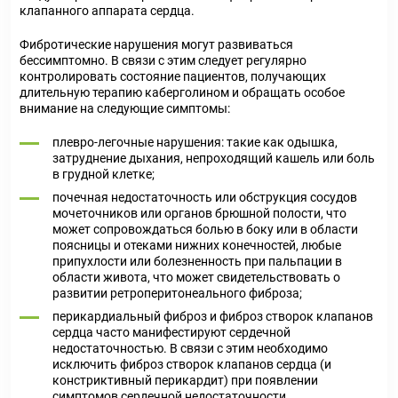
клапанного аппарата сердца.
Фибротические нарушения могут развиваться
бессимптомно. В связи с этим следует регулярно
контролировать состояние пациентов, получающих
длительную терапию каберголином и обращать особое
внимание на следующие симптомы:
плевро-легочные нарушения: такие как одышка,
затруднение дыхания, непроходящий кашель или боль
в грудной клетке;
почечная недостаточность или обструкция сосудов
мочеточников или органов брюшной полости, что
может сопровождаться болью в боку или в области
поясницы и отеками нижних конечностей, любые
припухлости или болезненность при пальпации в
области живота, что может свидетельствовать о
развитии ретроперитонеального фиброза;
перикардиальный фиброз и фиброз створок клапанов
сердца часто манифестируют сердечной
недостаточностью. В связи с этим необходимо
исключить фиброз створок клапанов сердца (и
констриктивный перикардит) при появлении
симптомов сердечной недостаточности.