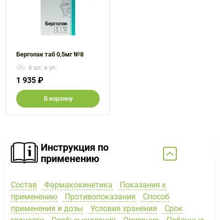
Берголак таб 0,5мг №8
8 шт. в уп.
1 935 ₽
В корзину
Инструкция по
применению
Состав
Фармакокинетика
Показания к
применению
Противопоказания
Способ
применения и дозы
Условия хранения
Срок