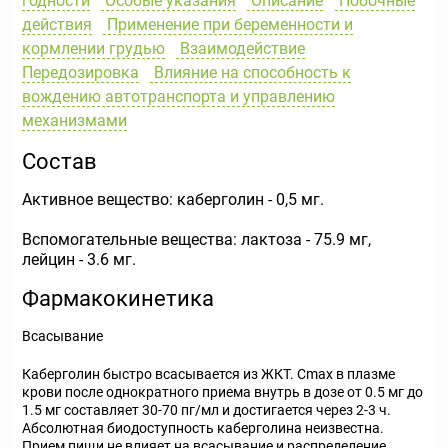
годности
Особые указания
Описание
Побочные
действия
Применение при беременности и
кормлении грудью
Взаимодействие
Передозировка
Влияние на способность к
вождению автотранспорта и управлению
механизмами
Состав
Активное вещество: каберголин - 0,5 мг.
Вспомогательные вещества: лактоза - 75.9 мг,
лейцин - 3.6 мг.
Фармакокинетика
Всасывание
Каберголин быстро всасывается из ЖКТ. Cmax в плазме
крови после однократного приема внутрь в дозе от 0.5 мг до
1.5 мг составляет 30-70 пг/мл и достигается через 2-3 ч.
Абсолютная биодоступность каберголина неизвестна.
Прием пищи не влияет на всасывание и распределение