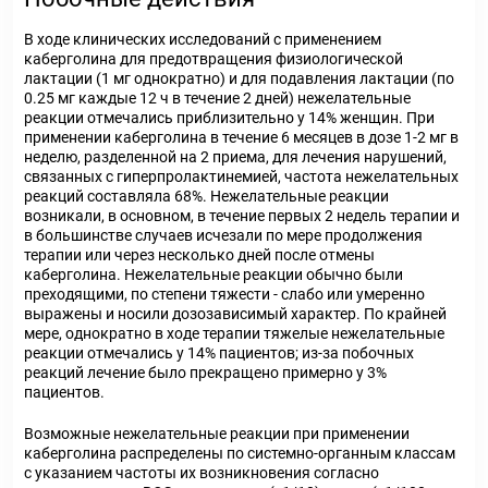
В ходе клинических исследований с применением
каберголина для предотвращения физиологической
лактации (1 мг однократно) и для подавления лактации (по
0.25 мг каждые 12 ч в течение 2 дней) нежелательные
реакции отмечались приблизительно у 14% женщин. При
применении каберголина в течение 6 месяцев в дозе 1-2 мг в
неделю, разделенной на 2 приема, для лечения нарушений,
связанных с гиперпролактинемией, частота нежелательных
реакций составляла 68%. Нежелательные реакции
возникали, в основном, в течение первых 2 недель терапии и
в большинстве случаев исчезали по мере продолжения
терапии или через несколько дней после отмены
каберголина. Нежелательные реакции обычно были
преходящими, по степени тяжести - слабо или умеренно
выражены и носили дозозависимый характер. По крайней
мере, однократно в ходе терапии тяжелые нежелательные
реакции отмечались у 14% пациентов; из-за побочных
реакций лечение было прекращено примерно у 3%
пациентов.
Возможные нежелательные реакции при применении
каберголина распределены по системно-органным классам
с указанием частоты их возникновения согласно