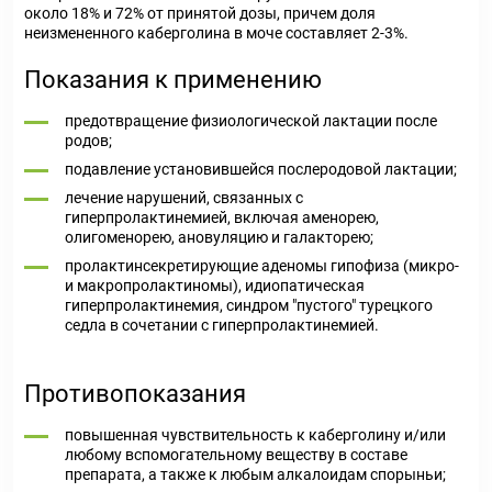
около 18% и 72% от принятой дозы, причем доля
неизмененного каберголина в моче составляет 2-3%.
Показания к применению
предотвращение физиологической лактации после
родов;
подавление установившейся послеродовой лактации;
лечение нарушений, связанных с
гиперпролактинемией, включая аменорею,
олигоменорею, ановуляцию и галакторею;
пролактинсекретирующие аденомы гипофиза (микро-
и макропролактиномы), идиопатическая
гиперпролактинемия, синдром "пустого" турецкого
седла в сочетании с гиперпролактинемией.
Противопоказания
повышенная чувствительность к каберголину и/или
любому вспомогательному веществу в составе
препарата, а также к любым алкалоидам спорыньи;