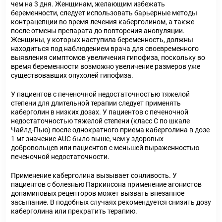
чем на 3 дня. Женщинам, желающим избежать
беременности, следует использовать барьерные методы
контрацепции во время лечения каберголином, а также
после отмены препарата до повторения ановуляции.
Женщины, у которых наступила беременность, должны
находиться под наблюдением врача для своевременного
выявления симптомов увеличения гипофиза, поскольку во
время беременности возможно увеличение размеров уже
существовавших опухолей гипофиза.
У пациентов с печеночной недостаточностью тяжелой
степени для длительной терапии следует применять
каберголин в низких дозах. У пациентов с печеночной
недостаточностью тяжелой степени (класс С по шкале
Чайлд-Пью) после однократного приема каберголина в дозе
1 мг значение AUC было выше, чем у здоровых
добровольцев или пациентов с меньшей выраженностью
печеночной недостаточности.
Применение каберголина вызывает сонливость. У
пациентов с болезнью Паркинсона применение агонистов
допаминовых рецепторов может вызвать внезапное
засыпание. В подобных случаях рекомендуется снизить дозу
каберголина или прекратить терапию.