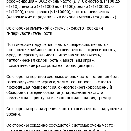
рекомендациям ВОЗ: очень часто (≥1/10); часто (≥1/100 до
<1/10); нечасто (≥1/1000 до <1/100); редко (≥1/10000 до
<1/1000); очень редко (<1/10000), частота неизвестна
(невозможно определить на основе имеющихся данных).
Со стороны иммунной системы: нечасто - реакции
гиперчувствительности.
Психические нарушения: часто - депрессия; нечасто -
повышение либидо; частота неизвестна - агрессивность,
бред, гиперсексуальность, игровая зависимость/
патлогическая склонность к азартным играм,
психотические расстройства, галлюцинации.
Со стороны нервной системы: очень часто - головная боль,
головокружение/вертиго; часто - сонливость; нечасто -
преходящая гемианопсия, синкопе (кратковременный
обморок с потерей сознания), парестезия; частота
неизвестна - приступы внезапного засыпания, тремор.
Со стороны органа зрения: частота неизвестна - нарушения
зрения.
Со стороны сердечно-сосудистой системы: очень часто -
поражение клапанов сердца (вальвулопатия), в т.ч.