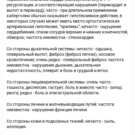
регургитация, и соответствующие нарушения (перикардит и
выпот в перикард); часто - при длительном применении
каберголин обычно оказывает гипотензивное действие, в
некоторых случаях может иметь место ортостатическая
артериальная гипотензия, "приливы"; нечасто - ощущение
сердцебиения, спазм сосудов верхних и нижних конечностей,
обморок; частота неизвестна - стенокардия.
Со стороны дыхательной системы: нечасто - одышка,
плевральный выпот, фиброз (фиброз легких), носовое
кровотечение; очень редко - плевральный фиброз; частота
неизвестна - нарушения дыхания, дыхательная
недостаточность, плеврит и боль в грудной клетке.
Со стороны пищеварительной системы: очень часто -
тошнота, диспепсия, гастрит, боль в животе; часто - запор,
рвота; редко - боль в эпигастральной области.
Со стороны печени и желчевыводящих путей: частота
неизвестна - нарушение функции печени.
Со стороны кожи и подкожных тканей: нечасто - сыпь,
алопеция.