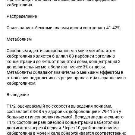
каберголина.
Распределение
Связывание с белками плазмы крови составляет 41-42%.
Метаболизм
Основным идентифицированным в моче метаболитом
каберголина является 6-аллил-8β-карбокси-эрголин в
концентрации до 4-6% от принятой дозы, концентрация 3
дополнительных метаболитов - менее 3% от дозы.
Метаболиты обладают значительно меньшим эффектом в
отношении подавления секреции пролактина в сравнении с
каберголином.
Выведение
T1/2, оцениваемый по скорости выведения почками,
составляет 63-68 ч у здоровых добровольцев и 79-115 ч у
больных с гиперпролактинемией. Вследствие длительного
Т1/2 состояние равновесной концентрации каберголина
достигается через 4 недели. Через 10 дней после приема
каберголина в моче и кале обнаруживается соответственно