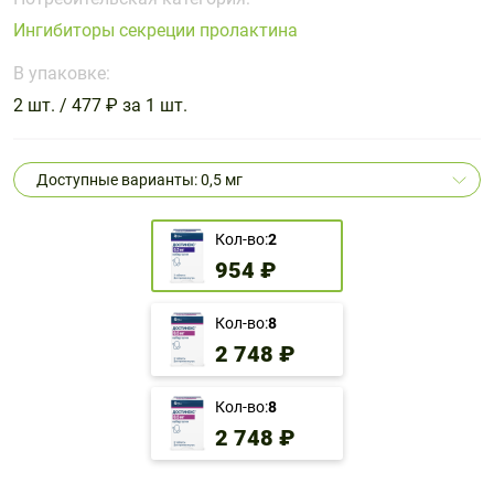
Поливитаминные
При
и гриппе
Ингибиторы секреции пролактина
комплексы
простуде
Противоаллергические
Противовоспалительные
Пробиотики
Сахарный
препараты
препараты
В упаковке:
диабет
2 шт. / 477 ₽ за 1 шт.
Противогрибковые
Противоопухолевые
Тонизирующие
Фиточай/
препараты
препараты
чай
Противопаразитарные
Растительные
Доступные варианты: 0,5 мг
препараты
препараты
Сердечно-
Система
Кол-во:
2
сосудистые
обмена
954 ₽
препараты
веществ
Средства
Стоматологические
Кол-во:
8
от
препараты
2 748 ₽
алкоголизма
и курения
Кол-во:
8
2 748 ₽