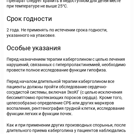
Препарат следует хранить в недоступном для детей месте
при температуре не выше 25°C.
Срок годности
2 года. Не применять по истечении срока годности,
указанного на упаковке.
Особые указания
Перед назначением терапии каберголином с целью лечения
нарушений, связанных с гиперпролактинемией, необходимо
провести полное исследование функции гипофиза.
Перед началом длительной терапии каберголином все
пациенты должны пройти обследование сердечно-
сосудистой системы, включая ЭхоКГ (с целью исключения
бессимптомно протекающих пороков сердца). Кроме того,
целесообразно определение СРБ или других маркеров
воспаления, рентгенография грудной клетки, исследование
функции легких и функции почек.
Как и при применении других производных спорыньи, после
длительного приема каберголина у пациентов наблюдались