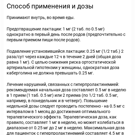
Способ применения и дозы
Принимают внутрь, во время еды.
Предотвращение лактации: 1 мг (2 таб. по 0.5 мг)
однократно в первый день после родов (предпочтительно с
первым приемом пищи после родов).
Подавление установившейся лактации: 0.25 мг (1/2 таб.) 2
раза/сут через каждые 12 ч в течение 2 дней (общая доза
равна 1 мг). С целью снижения риска ортостатической
артериальной гипотензии у женщины, однократная доза
каберголина не должна превышать 0.25 мг.
Лечение нарушений, связанных с гиперпролактинемией:
рекомендуемая начальная доза составляет 0.5 мг в неделю
в 1 прием (1 таб. 0.5 мг) или 2 приема (по 1/2 таб. 0.5 мг,
например, в понедельник и в четверг). Повышение
недельной дозы следует проводить постепенно - на 0.5 мг с
интервалом в 1 месяц до достижения оптимального
терапевтического эффекта. Терапевтическая доза, как
правило, составляет 1 мг в неделю, но может колебаться в
диапазоне от 0.25 мг до 2 мг в неделю. Максимальная доза
для пациенток с гиперпролактинемией составляет 4.5 мг в