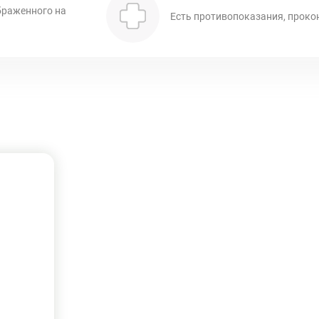
браженного на
Есть противопоказания, проко