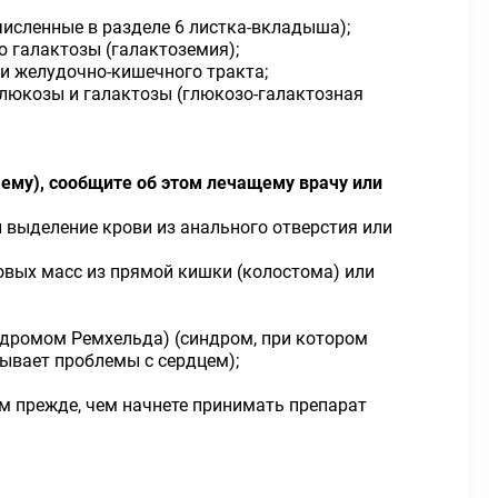
численные в разделе 6 листка-вкладыша);
ию галактозы
(галактоземия);
и желудочно-кишечного тракта;
 глюкозы и галактозы
(глюкозо-галактозная
 ему), сообщите об этом лечащему врачу или
и выделение крови из анального отверстия или
овых масс из прямой кишки (
колостома
) или
ндромом Ремхельда) (синдром, при котором
ывает проблемы с сердцем);
ом прежде, чем начнете принимать препарат