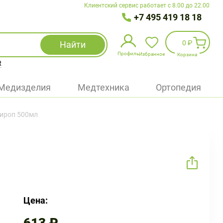
Клиентский сервис работает с 8.00 до 22.00
+7 495 419 18 18
0 ₽
Найти
Профиль
Избранное
Корзина
R
Избранное
(
0
)
Медизделия
Медтехника
Ортопедия
Войти
ироп 500мл
БАД
Медицинская техника (приборы)
Наборы
Упаковка
Цена: