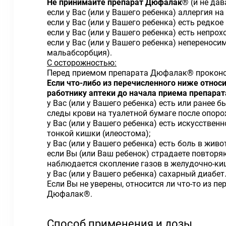
Не принимайте препарат Дюфалак
® (и не дав
если у Вас (или у Вашего ребенка) аллергия 
если у Вас (или у Вашего ребенка) есть редк
если у Вас (или у Вашего ребенка) есть непро
если у Вас (или у Вашего ребенка) неперенос
мальабсорбция).
С осторожностью:
Перед приемом препарата Дюфалак® проконсу
Если что-либо из перечисленного ниже относи
работнику аптеки до начала приема препара
у Вас (или у Вашего ребенка) есть или ранее
следы крови на туалетной бумаге после опор
у Вас (или у Вашего ребенка) есть искусстве
тонкой кишки
(илеостома);
у Вас (или у Вашего ребенка) есть боль в жив
если Вы (или Ваш ребенок) страдаете повтор
наблюдается скопление газов в желудочно-ки
у Вас (или у Вашего ребенка) сахарный диабет
Если Вы не уверены, относится ли что-то из 
Дюфалак®.
Способ применения и дозы