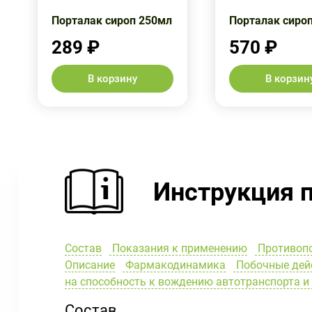
Порталак сироп 250мл
Порталак сиро
289 ₽
570 ₽
В корзину
В корзин
Инструкция 
Состав
Показания к применению
Противоп
Описание
Фармакодинамика
Побочные дей
на способность к вождению автотранспорта 
Состав