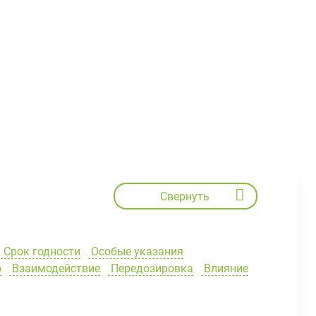
Свернуть
Срок годности
Особые указания
ю
Взаимодействие
Передозировка
Влияние