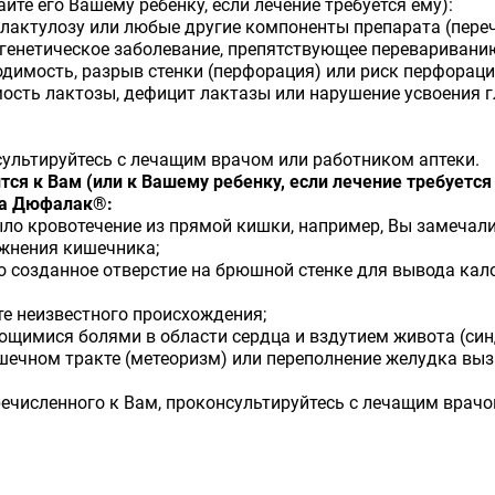
айте его Вашему ребенку, если лечение требуется ему):
на лактулозу или любые другие компоненты препарата (пере
ое генетическое заболевание, препятствующее перевариван
ходимость, разрыв стенки
(перфорация)
или риск перфораци
имость лактозы, дефицит лактазы или нарушение усвоения
льтируйтесь с лечащим врачом или работником аптеки.
тся к Вам (или к Вашему ребенку, если лечение требуется
та Дюфалак®:
 было кровотечение из прямой кишки, например, Вы замечал
ожнения кишечника;
нно созданное отверстие на брюшной стенке для вывода кал
оте неизвестного происхождения;
яющимися болями в области сердца и вздутием живота (си
шечном тракте (метеоризм) или переполнение желудка выз
.
перечисленного к Вам, проконсультируйтесь с лечащим врач