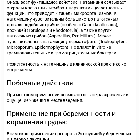
Оказывает фунгицидное действие. Натамицин связывает
стеролы клеточных мембран, нарушая их целостность и
функции, что приводит к гибели микроорганизмов. К
натамицину чувствительны большинство патогенных
дрожжеподобных грибов (особенно Candida albicans),
дрожжей (Torulopsis и Rhodotorula), а также других
патогенных грибов (Aspergillus, Penicillium.). Менее
чувствительны к натамицину дерматофиты (Trichophyton,
Microsporum, Epidermophyton). Не влияет in vitro на
грамположительные и грамотрицательные бактерии.
Резистентность к натамицину в клинической практике не
встречается.
Побочные действия
При местном применении возможно легкое раздражение и
ощущение жжения в месте введения.
Применение при беременности и
кормлении грудью
Возможно применение препарата Экофуцин® у беременных
и в период лактации.