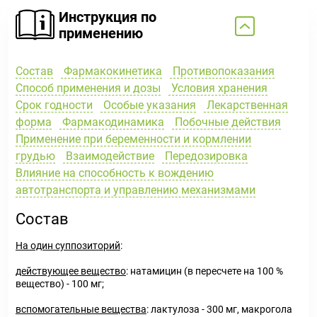
Инструкция по
применению
Состав
Фармакокинетика
Противопоказания
Способ применения и дозы
Условия хранения
Срок годности
Особые указания
Лекарственная
форма
Фармакодинамика
Побочные действия
Применение при беременности и кормлении
грудью
Взаимодействие
Передозировка
Влияние на способность к вождению
автотранспорта и управлению механизмами
Состав
На один суппозиторий
:
действующее вещество
: натамицин (в пересчете на 100 %
вещество) - 100 мг;
вспомогательные вещества
: лактулоза - 300 мг, макрогола