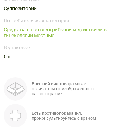
Поливитаминные
При
и гриппе
Суппозитории
комплексы
простуде
Противоаллергические
Противовоспалительные
Пробиотики
Сахарный
препараты
препараты
Потребительская категория:
диабет
Средства с противогрибковым действием в
Противогрибковые
Противоопухолевые
гинекологии местные
Тонизирующие
Фиточай/
препараты
препараты
чай
В упаковке:
Противопаразитарные
Растительные
препараты
препараты
6 шт.
Сердечно-
Система
сосудистые
обмена
препараты
веществ
Внешний вид товара может
отличаться от изображенного
Средства
Стоматологические
на фотографии
от
препараты
алкоголизма
и курения
Есть противопоказания,
проконсультируйтесь с врачом