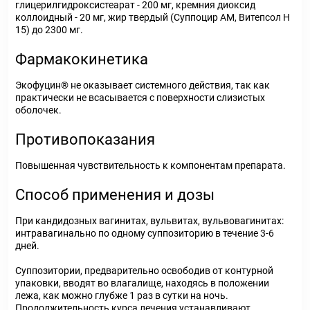
глицерилгидроксистеарат - 200 мг, кремния диоксид
коллоидный - 20 мг, жир твердый (Суппоцир AM, Витепсол Н
15) до 2300 мг.
Фармакокинетика
Экофуцин® не оказывает системного действия, так как
практически не всасывается с поверхности слизистых
оболочек.
Противопоказания
Повышенная чувствительность к компонентам препарата.
Способ применения и дозы
При кандидозных вагинитах, вульвитах, вульвовагинитах:
интравагинально по одному суппозиторию в течение 3-6
дней.
Суппозитории, предварительно освободив от контурной
упаковки, вводят во влагалище, находясь в положении
лежа, как можно глубже 1 раз в сутки на ночь.
Продолжительность курса лечения устанавливают