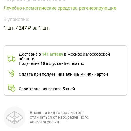
Поливитаминные
При
и гриппе
Лечебно-косметические средства регенерирующие
комплексы
простуде
Противоаллергические
Противовоспалительные
Пробиотики
Сахарный
препараты
препараты
В упаковке:
диабет
1 шт. / 247 ₽ за 1 шт.
Противогрибковые
Противоопухолевые
Тонизирующие
Фиточай/
препараты
препараты
чай
Противопаразитарные
Растительные
препараты
препараты
Доставка в
141 аптеку
в Москве и Московской
области
Сердечно-
Система
Получение
10 августа
- Бесплатно
сосудистые
обмена
Оплата при получении наличными или картой
препараты
веществ
Средства
Стоматологические
Срок хранения заказа 5 дней
от
препараты
алкоголизма
и курения
Внешний вид товара может
отличаться от изображенного
на фотографии