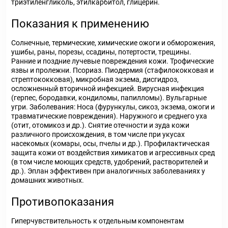
триэтиленгликоль, этилкарбитол, глицерин.
Показания к применению
Солнечные, термические, химические ожоги и обморожения,
ушибы, раны, порезы, ссадины, потертости, трещины.
Ранние и поздние лучевые повреждения кожи. Трофические
язвы и пролежни. Псориаз. Пиодермия (стафилококковая и
стрептококковая), микробная экзема, дисгидроз,
осложненный вторичной инфекцией. Вирусная инфекция
(герпес, бородавки, кондиломы, папилломы). Вульгарные
угри. Заболевания: Носа (фурункулы, сикоз, экзема, ожоги и
травматические повреждения). Наружного и среднего уха
(отит, отомикоз и др.). Снятие отечности и зуда кожи
различного происхождения, в том числе при укусах
насекомых (комары, осы, пчелы и др.). Профилактическая
защита кожи от воздействия химикатов и агрессивных сред
(в том числе моющих средств, удобрений, растворителей и
др.). Эплан эффективен при аналогичных заболеваниях у
домашних животных.
Противопоказания
Гиперчувствительность к отдельным компонентам