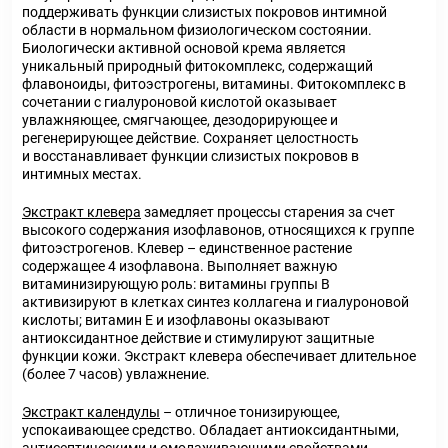
поддерживать функции слизистых покровов интимной
области в нормальном физиологическом состоянии.
Биологически активной основой крема является
уникальный природный фитокомплекс, содержащий
флавоноиды, фитоэстрогены, витамины. Фитокомплекс в
сочетании с гиалуроновой кислотой оказывает
увлажняющее, смягчающее, дезодорирующее и
регенерирующее действие. Сохраняет целостность
и восстанавливает функции слизистых покровов в
интимных местах.
Экстракт клевера
замедляет процессы старения за счет
высокого содержания изофлавонов, относящихся к группе
фитоэстрогенов. Клевер – единственное растение
содержащее 4 изофлавона. Выполняет важную
витаминизирующую роль: витамины группы В
активизируют в клетках синтез коллагена и гиалуроновой
кислоты; витамин Е и изофлавоны оказывают
антиоксидантное действие и стимулируют защитные
функции кожи. Экстракт клевера обеспечивает длительное
(более 7 часов) увлажнение.
Экстракт календулы
– отличное тонизирующее,
успокаивающее средство. Обладает антиоксидантными,