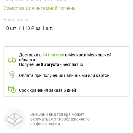
Поливитаминные
При
и гриппе
Средства для интимной гигиены
комплексы
простуде
Противоаллергические
Противовоспалительные
Пробиотики
Сахарный
препараты
препараты
В упаковке:
диабет
10 шт. / 113 ₽ за 1 шт.
Противогрибковые
Противоопухолевые
Тонизирующие
Фиточай/
препараты
препараты
чай
Противопаразитарные
Растительные
препараты
препараты
Доставка в
141 аптеку
в Москве и Московской
области
Сердечно-
Система
Получение
8 августа
- Бесплатно
сосудистые
обмена
Оплата при получении наличными или картой
препараты
веществ
Средства
Стоматологические
Срок хранения заказа 5 дней
от
препараты
алкоголизма
и курения
Внешний вид товара может
отличаться от изображенного
на фотографии