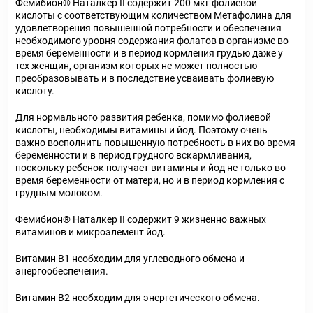
Фемибион
®
Наталкер II содержит 200 мкг фолиевой
кислоты с соответствующим количеством Метафолина для
удовлетворения повышенной потребности и обеспечения
необходимого уровня содержания фолатов в организме во
время беременности и в период кормления грудью даже у
тех женщин, организм которых не может полностью
преобразовывать и в последствие усваивать фолиевую
кислоту.
Для нормального развития ребенка, помимо фолиевой
кислоты, необходимы витамины и йод. Поэтому очень
важно восполнить повышенную потребность в них во время
беременности и в период грудного вскармливания,
поскольку ребенок получает витамины и йод не только во
время беременности от матери, но и в период кормления с
грудным молоком.
Фемибион
®
Наталкер II содержит 9 жизненно важных
витаминов и микроэлемент йод.
Витамин В
1
необходим для углеводного обмена и
энергообеспечения.
Витамин В
2
необходим для энергетического обмена.