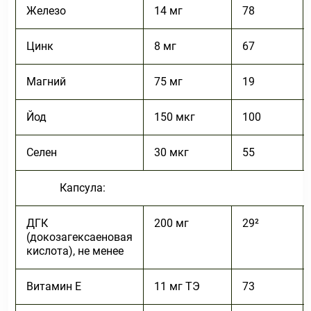
Железо
14 мг
78
Цинк
8 мг
67
Магний
75 мг
19
Йод
150 мкг
100
Селен
30 мкг
55
Капсула:
ДГК
200 мг
29²
(докозагексаеновая
кислота), не менее
Витамин Е
11 мг ТЭ
73