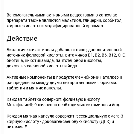
Вспомогательными активными веществами в капсулах
препарата также являются мальтиол, глицерин, сорбитол,
жирные кислоты и модифицированный крахмал.
Действие
Биологически активная добавка к пище, дополнительный
источник фолиевой кислоты, витаминов В
1
, В
2
, В
6
, В
12
, С, Е,
биотина, никотинамида, пантотеновой кислоты,
докозагексаеновой кислоты и йода.
Активные компоненты в продукте Фемибион
®
Наталкер II
распределены между двумя лекарственными формами:
таблетки и мягкие капсулы.
Каждая таблетка содержит: фолиевую кислоту,
Метафолин
®
, 9 жизненно необходимых витаминов и йод.
Каждая мягкая капсула содержит: эссенциальную омега-3
жирную кислоту - докозагексаеновую кислоту (ДГК) и
витамин Е.