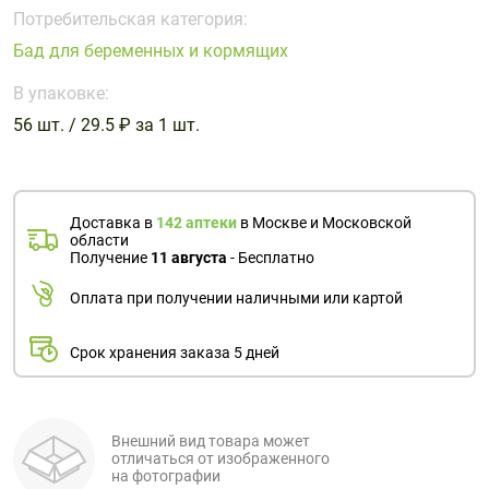
Поливитаминные
При
и гриппе
Потребительская категория:
комплексы
простуде
Противоаллергические
Противовоспалительные
Бад для беременных и кормящих
Пробиотики
Сахарный
препараты
препараты
диабет
В упаковке:
Противогрибковые
Противоопухолевые
56 шт. / 29.5 ₽ за 1 шт.
Тонизирующие
Фиточай/
препараты
препараты
чай
Противопаразитарные
Растительные
препараты
препараты
Доставка в
142 аптеки
в Москве и Московской
Сердечно-
Система
области
сосудистые
обмена
Получение
11 августа
- Бесплатно
препараты
веществ
Оплата при получении наличными или картой
Средства
Стоматологические
от
препараты
Срок хранения заказа 5 дней
алкоголизма
и курения
Внешний вид товара может
отличаться от изображенного
на фотографии