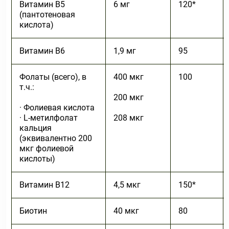
Витамин В5
6 мг
120*
(пантотеновая
кислота)
Витамин В6
1,9 мг
95
Фолаты (всего), в
400 мкг
100
т.ч.:
200 мкг
· Фолиевая кислота
· L-метилфолат
208 мкг
кальция
(эквивалентно 200
мкг фолиевой
кислоты)
Витамин В12
4,5 мкг
150*
Биотин
40 мкг
80