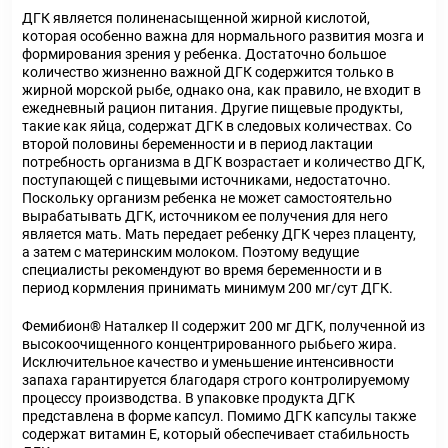
ДГК является полиненасыщенной жирной кислотой,
которая особенно важна для нормального развития мозга и
формирования зрения у ребенка. Достаточно большое
количество жизненно важной ДГК содержится только в
жирной морской рыбе, однако она, как правило, не входит в
ежедневный рацион питания. Другие пищевые продукты,
такие как яйца, содержат ДГК в следовых количествах. Со
второй половины беременности и в период лактации
потребность организма в ДГК возрастает и количество ДГК,
поступающей с пищевыми источниками, недостаточно.
Поскольку организм ребенка не может самостоятельно
вырабатывать ДГК, источником ее получения для него
является мать. Мать передает ребенку ДГК через плаценту,
а затем с материнским молоком. Поэтому ведущие
специалисты рекомендуют во время беременности и в
период кормления принимать минимум 200 мг/сут ДГК.
Фемибион
®
Наталкер II содержит 200 мг ДГК, полученной из
высокоочищенного концентрированного рыбьего жира.
Исключительное качество и уменьшение интенсивности
запаха гарантируется благодаря строго контролируемому
процессу производства. В упаковке продукта ДГК
представлена в форме капсул. Помимо ДГК капсулы также
содержат витамин Е, который обеспечивает стабильность