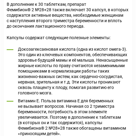
В дополнение к 30 таблеткам, препарат
Фемибион® 2 №28+28 также включает 30 капсул, в которых
содержатся активные вещества, необходимые женщинам
с наступления второго триместра беременности и вплоть
до окончания лактационного периода.
Капсулы содержат следующие полезные элементы:
Докозагексаеновая кислота (одна из кислот омега-3).
Это один из ключевых компонентов, обеспечивающих
здоровье будущей мамы и её малыша. Ненасыщенные
жирные кислоты по праву считаются незаменимыми
помощниками в нормализации работы таких
жизненно-важных систем, как сердечно-сосудистая,
нервная, зрительная и т.д. Эти кислоты проникают
сквозь плаценту к плоду, помогая развитию его
головного мозга.
Витамин Е. Польза витамина Е для беременных
не вызывает вопросов. Начиная со 2 триместра
беременности, потребность в этом элементе
увеличивается. Поэтому в дополнение к таблеткам
(в которых он и так содержится), капсулы
Фемибиона® 2 №28+28 также обогащены витамином
«приносящим детей».