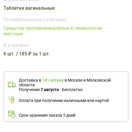
Поливитаминные
При
и гриппе
Таблетки вагинальные
комплексы
простуде
Противоаллергические
Противовоспалительные
Пробиотики
Сахарный
препараты
препараты
Потребительская категория:
диабет
Средства противомикробные в гинекологии
Противогрибковые
Противоопухолевые
местные
Тонизирующие
Фиточай/
препараты
препараты
чай
В упаковке:
Противопаразитарные
Растительные
препараты
препараты
6 шт. / 185 ₽ за 1 шт.
Сердечно-
Система
сосудистые
обмена
препараты
веществ
Доставка в
141 аптеку
в Москве и Московской
области
Средства
Стоматологические
Получение
7 августа
- Бесплатно
от
препараты
алкоголизма
Оплата при получении наличными или картой
и курения
Срок хранения заказа 5 дней