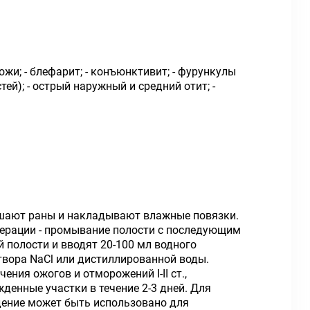
кожи; - блефарит; - конъюнктивит; - фурункулы
ей); - острый наружный и средний отит; -
орошают раны и накладывают влажные повязки.
операции - промывание полости с последующим
 полости и вводят 20-100 мл водного
твора NaCl или дистиллированной воды.
ения ожогов и отморожений I-II ст.,
денные участки в течение 2-3 дней. Для
дение может быть использовано для