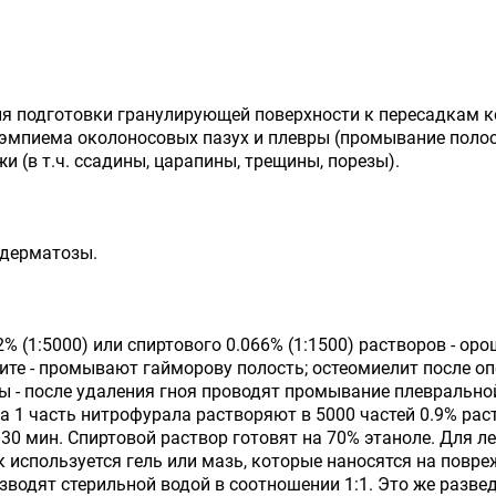
; - для подготовки гранулирующей поверхности к пересадкам 
- эмпиема околоносовых пазух и плевры (промывание полост
жи (в т.ч. ссадины, царапины, трещины, порезы).
одерматозы.
02% (1:5000) или спиртового 0.066% (1:1500) растворов - 
рите - промывают гайморову полость; остеомиелит после 
 - после удаления гноя проводят промывание плевральной
а 1 часть нитрофурала растворяют в 5000 частей 0.9% рас
30 мин. Спиртовой раствор готовят на 70% этаноле. Для леч
 используется гель или мазь, которые наносятся на повреж
зводят стерильной водой в соотношении 1:1. Это же разве