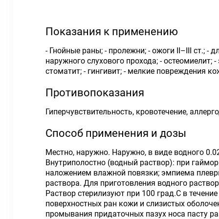
Показания к применению
- Гнойные раны; - пролежни; - ожоги II–III ст.
наружного слухового прохода; - остеомиелит; 
стоматит; - гингивит; - мелкие повреждения ко
Противопоказания
Гиперчувствительность, кровотечение, аллерг
Способ применения и дозы
Местно, наружно. Наружно, в виде водного 0.
Внутриполостно (водный раствор): при гаймо
наложением влажной повязки; эмпиема плевры
раствора. Для приготовления водного раствор
Раствор стерилизуют при 100 град.С в течение 
поверхностных ран кожи и слизистых оболочек
промывания придаточных пазух носа пасту ра