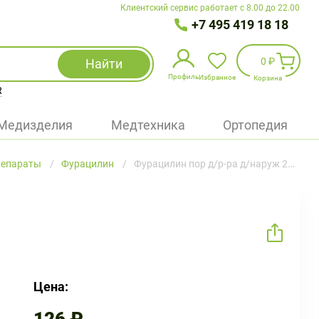
Клиентский сервис работает с 8.00 до 22.00
+7 495 419 18 18
0 ₽
Найти
Профиль
Избранное
Корзина
R
Избранное
(
0
)
Медизделия
Медтехника
Ортопедия
Войти
репараты
Фурацилин
Фурацилин пор д/р-ра д/наруж 20мг пак №20
БАД
Медицинская техника (приборы)
Наборы
Упаковка
Цена: