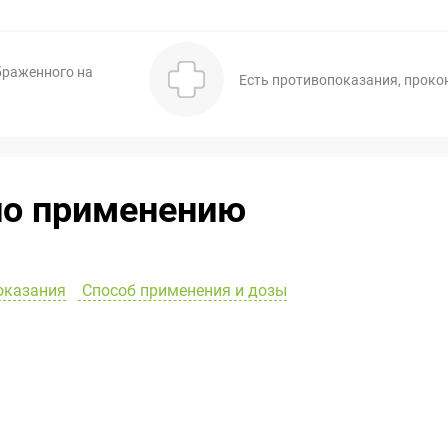
браженного на
Есть противопоказания, проко
по применению
оказания
Способ применения и дозы