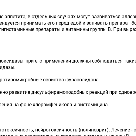
е аппетита; в отдельных случаях могут развиваться алле
ндуется принимать его перед едой и запивать препарат 
нтигистаминные препараты и витамины группы В. При выр
оксидазы; при его применении должны соблюдаться такие
идазы.
ротивомикробные свойства фуразолидона.
ожно развитие дисульфирамоподобных реакций при одновр
рения на фоне хлорамфеникола и ристомицина.
тотоксичность, нейротоксичность (полиневрит). Лечение -