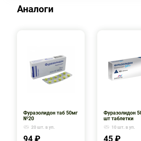
Аналоги
Фуразолидон таб 50мг
Фуразолидон 50
№20
шт таблетки
20 шт. в уп.
10 шт. в уп.
94 ₽
45 ₽