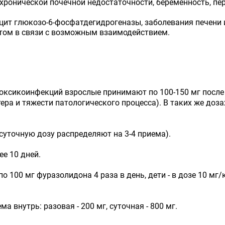
ронической почечной недостаточности, беременность, пери
цит глюкозо-6-фосфатдегидрогеназы, заболевания печени 
атом в связи с возможным взаимодействием.
оксикоинфекций взрослые принимают по 100-150 мг после е
тера и тяжести патологического процесса). В таких же до
 (суточную дозу распределяют на 3-4 приема).
е 10 дней.
100 мг фуразолидона 4 раза в день, дети - в дозе 10 мг/к
 внутрь: разовая - 200 мг, суточная - 800 мг.