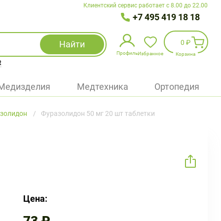
Клиентский сервис работает с 8.00 до 22.00
+7 495 419 18 18
0 ₽
Найти
Профиль
Избранное
Корзина
R
Избранное
(
0
)
Медизделия
Медтехника
Ортопедия
Войти
золидон
Фуразолидон 50 мг 20 шт таблетки
БАД
Медицинская техника (приборы)
Наборы
Упаковка
Цена: