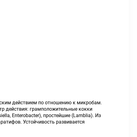
ским действием по отношению к микробам.
тр действия: грамположительные кокки
iella, Enterobacter), простейшие (Lamblia). Из
аратифов. Устойчивость развивается