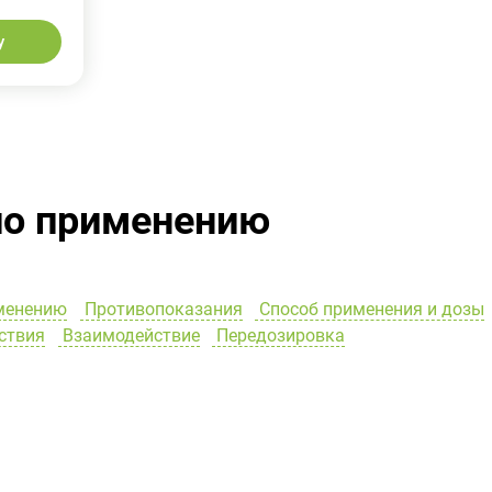
у
по применению
менению
Противопоказания
Способ применения и дозы
ствия
Взаимодействие
Передозировка