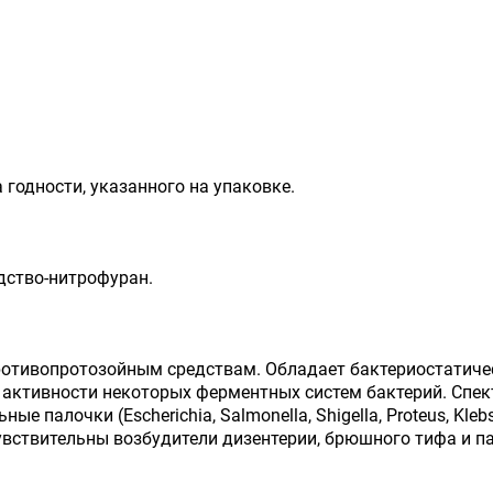
 годности, указанного на упаковке.
дство-нитрофуран.
ротивопротозойным средствам. Обладает бактериостатиче
активности некоторых ферментных систем бактерий. Спек
ые палочки (Escherichia, Salmonella, Shigella, Proteus, Klebs
вствительны возбудители дизентерии, брюшного тифа и п