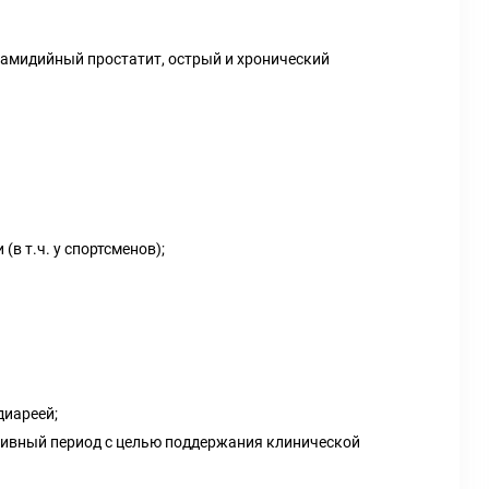
ламидийный простатит, острый и хронический
в т.ч. у спортсменов);
диареей;
дивный период с целью поддержания клинической