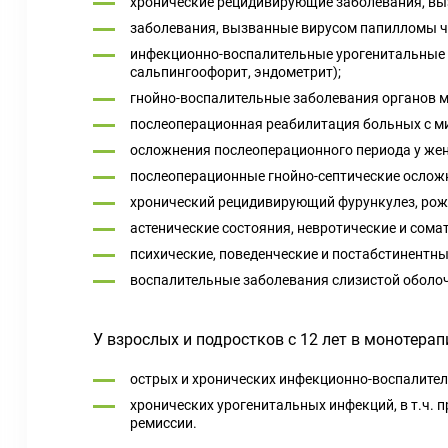
хронические рецидивирующие заболевания, вы
заболевания, вызванные вирусом папилломы ч
инфекционно-воспалительные урогенитальные з
сальпингоофорит, эндометрит);
гнойно-воспалительные заболевания органов м
послеоперационная реабилитация больных с м
осложнения послеоперационного периода у же
послеоперационные гнойно-септические осложне
хронический рецидивирующий фурункулез, рож
астенические состояния, невротические и сома
психические, поведенческие и постабстинентны
воспалительные заболевания слизистой оболочк
У взрослых и подростков с 12 лет в монотерап
острых и хронических инфекционно-воспалите
хронических урогенитальных инфекций, в т.ч
ремиссии.