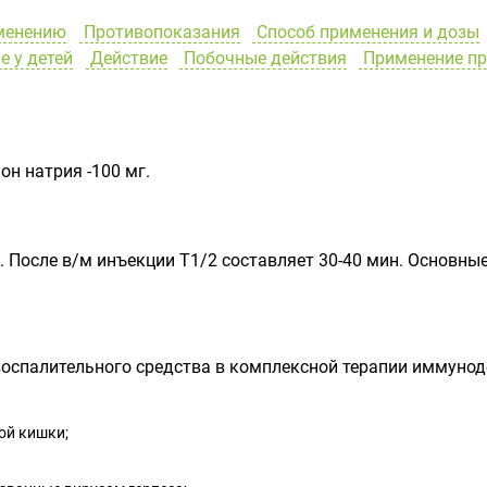
менению
Противопоказания
Способ применения и дозы
 у детей
Действие
Побочные действия
Применение пр
н натрия -100 мг.
. После в/м инъекции Т
1/2
составляет 30-40 мин. Основн
оспалительного средства в комплексной терапии иммунод
ой кишки;