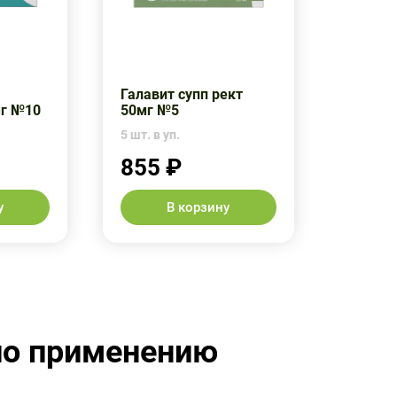
Галавит супп рект
мг №10
50мг №5
5 шт. в уп.
855 ₽
у
В корзину
по применению