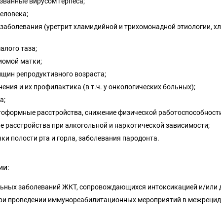
званные вирусом герпеса;
еловека;
аболевания (уретрит хламидийной и трихомонадной этиологии, х
алого таза;
иомой матки;
нщин репродуктивного возраста;
ния и их профилактика (в т.ч. у онкологических больных);
а;
тоформные расстройства, снижение физической работоспособности (
е расстройства при алкогольной и наркотической зависимости;
и полости рта и горла, заболевания пародонта.
ии:
льных заболеваний ЖКТ, сопровождающихся интоксикацией и/или 
. при проведении иммунореабилитационных мероприятий в межреци