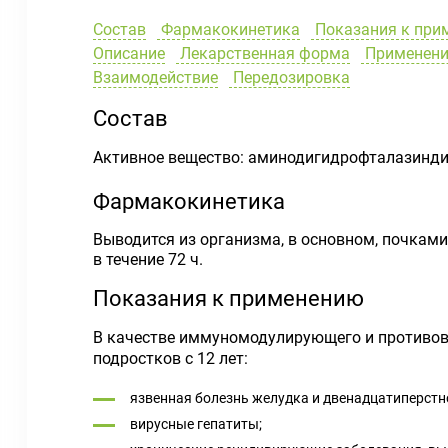
Состав
Фармакокинетика
Показания к при
Описание
Лекарственная форма
Применение
Взаимодействие
Передозировка
Состав
Активное вещество: аминодигидрофталазиндио
Фармакокинетика
Выводится из организма, в основном, почками
в течение 72 ч.
Показания к применению
В качестве иммуномодулирующего и противов
подростков с 12 лет:
язвенная болезнь желудка и двенадцатиперстн
вирусные гепатиты;