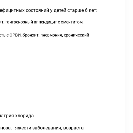
фицитных состояний у детей старше 6 лет:
т, гангренозный аппендицит с оментитом,
стые ОРВИ, бронхит, пневмония, хронический
натрия хлорида.
оза, тяжести заболевания, возраста