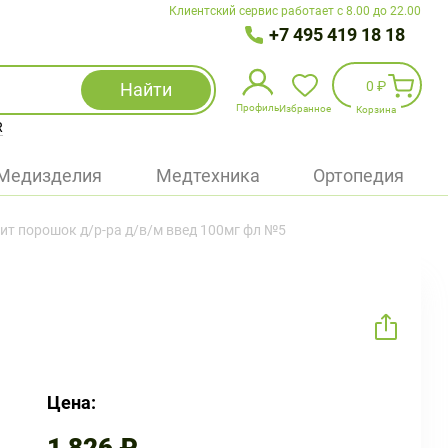
Клиентский сервис работает с 8.00 до 22.00
+7 495 419 18 18
0 ₽
Найти
Профиль
Избранное
Корзина
R
Избранное
(
0
)
Медизделия
Медтехника
Ортопедия
Войти
ит порошок д/р-ра д/в/м введ 100мг фл №5
БАД
Медицинская техника (приборы)
Наборы
Упаковка
Цена: