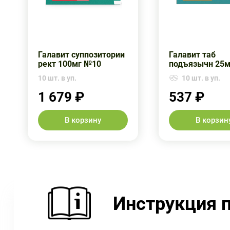
Галавит суппозитории
Галавит таб
рект 100мг №10
подъязычн 25
10 шт. в уп.
10 шт. в уп.
1 679 ₽
537 ₽
В корзину
В корзин
Инструкция 