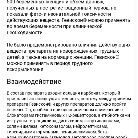
500 беременных женщин и объем данных,
полученных в пострегистрационный период, не
показали фето- и неонатальной токсичности
действующих веществ. Гевискон® можно применять
во время беременности при клинической
необходимости.
Не было продемонстрировано влияния действующих
веществ препарата на новорожденных, грудных
детей, а также на кормящих женщин. Гевискон®
можно применять в период грудного
вскармливания.
Взаимодействие
В состав препарата входит кальция карбонат, который
проявляет антацидную активность, поэтому между приемом
препарата Гевискон® и других препаратов должно пройти
не менее 2 ч, особенно при одновременном применении с
блокаторами гистаминовых Н2-рецепторов, антибиотиками
из группы тетрациклина, дигоксином, фторхинолонами,
солями железа, кетоконазолом, нейролептиками,
тиреоидными гормонами, пеницилламином, бета-
адреноблокаторами (атенолол, метопролол, пропранолол),