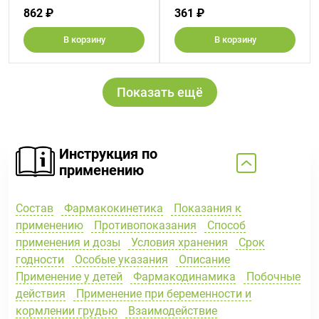
862 ₽
361 ₽
В корзину
В корзину
Показать ещё
Инструкция по
применению
Состав
Фармакокинетика
Показания к
применению
Противопоказания
Способ
применения и дозы
Условия хранения
Срок
годности
Особые указания
Описание
Применение у детей
Фармакодинамика
Побочные
действия
Применение при беременности и
кормлении грудью
Взаимодействие