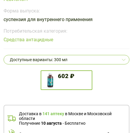
Поливитаминные
При
и гриппе
комплексы
простуде
Форма выпуска:
Противоаллергические
Противовоспалительные
Пробиотики
Сахарный
суспензия для внутреннего применения
препараты
препараты
диабет
Противогрибковые
Противоопухолевые
Потребительская категория:
Тонизирующие
Фиточай/
препараты
препараты
Средства антацидные
чай
Противопаразитарные
Растительные
препараты
препараты
Доступные варианты: 300 мл
Сердечно-
Система
сосудистые
обмена
602 ₽
препараты
веществ
Средства
Стоматологические
от
препараты
алкоголизма
и курения
Доставка в
141 аптеку
в Москве и Московской
области
Получение
10 августа
- Бесплатно