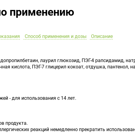
по применению
оказания
Способ применения и дозы
Описание
допропилбетаин, лаурил глюкозид, ПЭГ-4 рапсидамид, нат
ная кислота, ПЭГ-7 глицерил кокоат, отдушка, пантенол, 
ей - для использования с 14 лет.
в продукта.
ллергических реакций немедленно прекратить использован