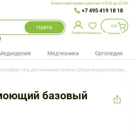
Клиентский сервис работает с 8.00 до 22.00
+7 495 419 18 18
0 ₽
Найти
Профиль
Избранное
Корзина
R
Избранное
(
0
)
Медизделия
Медтехника
Ортопедия
Войти
окомфорт гель для интимной гигиены 200мл моющий базовый уход
БАД
Медицинская техника (приборы)
 моющий базовый
Наборы
Упаковка