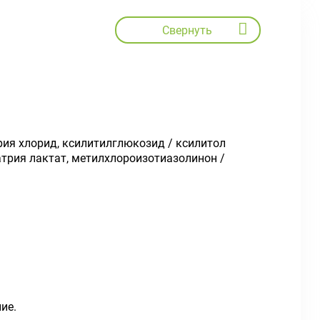
Свернуть
рия хлорид, ксилитилглюкозид / ксилитол
натрия лактат, метилхлороизотиазолинон /
ие.