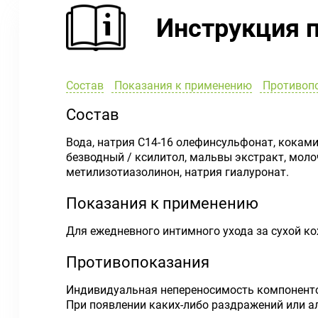
Инструкция 
Состав
Показания к применению
Противоп
Состав
Вода, натрия С14-16 олефинсульфонат, коками
безводный / ксилитол, мальвы экстракт, молоч
метилизотиазолинон, натрия гиалуронат.
Показания к применению
Для ежедневного интимного ухода за сухой кож
Противопоказания
Индивидуальная непереносимость компоненто
При появлении каких-либо раздражений или а