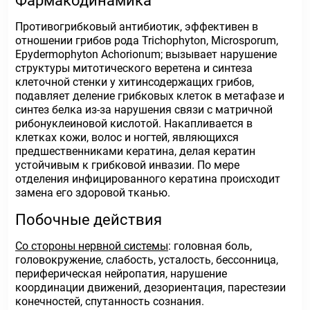
Фармакодинамика
Противогрибковый антибиотик, эффективен в
отношении грибов рода Trichophyton, Microsporum,
Epydermophyton Achorionum; вызывает нарушение
структуры митотического веретена и синтеза
клеточной стенки у хитинсодержащих грибов,
подавляет деление грибковых клеток в метафазе и
синтез белка из-за нарушения связи с матричной
рибонуклеиновой кислотой. Накапливается в
клетках кожи, волос и ногтей, являющихся
предшественниками кератина, делая кератин
устойчивым к грибковой инвазии. По мере
отделения инфицированного кератина происходит
замена его здоровой тканью.
Побочные действия
Со стороны нервной системы
: головная боль,
головокружение, слабость, усталость, бессонница,
периферическая нейропатия, нарушение
координации движений, дезориентация, парестезии
конечностей, спутанность сознания.