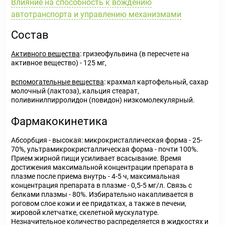
Влияние на способность к вождению
автотранспорта и управлению механизмами
Состав
А
ктивного
вещества
: гризеофульвина (в пересчете на
активное вещество) - 125 мг,
вспомогательные вещества
: крахмал картофельный, сахар
молочный (лактоза), кальция стеарат,
поливинилпирролидон (повидон) низкомолекулярный.
Фармакокинетика
Абсорбция - высокая: микрокристаллическая форма - 25-
70%, ультрамикрокристаллическая форма - почти 100%.
Прием жирной пищи усиливает всасывание. Время
достижения максимальной концентрации препарата в
плазме после приема внутрь - 4-5 ч, максимальная
концентрация препарата в плазме - 0,5-5 мг/л. Связь с
белками плазмы - 80%. Избирательно накапливается в
роговом слое кожи и ее придатках, а также в печени,
жировой клетчатке, скелетной мускулатуре.
Незначительное количество распределяется в жидкостях и