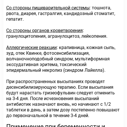
Со стороны пищеварительной системы
: тошнота,
рвота, диарея, гастралгия, кандидозный стоматит,
гепатит.
Со стороны органов кроветворения
:
гранулоцитопения, агранулоцитоз, лейкопения.
Аллергические реакции
: крапивница, кожная сыпь,
зуд, отек Квинке, фотосенсибилизация,
волчаночноподобный синдром, мультиформная
экссудативная эритема, токсический
эпидермальный некролиз (синдром Лайелла).
При распространенных высыпаниях проводят
десенсибилизирующую терапию. Если высыпания
будут нарастать гризеофульвин следует отменить
на 3-4 дня. После исчезновения высыпаний
антибиотик назначают вновь, но начинают с 1/2
таблетки в день, а затем дозу постепенно повышают
до первоначальной в течение 3-4 дней.
Применение при беременности и