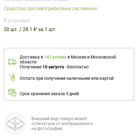
Поливитаминные
При
и гриппе
Средства противогрибковые системные
комплексы
простуде
Противоаллергические
Противовоспалительные
Пробиотики
Сахарный
препараты
препараты
В упаковке:
диабет
20 шт. / 28.1 ₽ за 1 шт.
Противогрибковые
Противоопухолевые
Тонизирующие
Фиточай/
препараты
препараты
чай
Противопаразитарные
Растительные
препараты
препараты
Доставка в
141 аптеку
в Москве и Московской
области
Сердечно-
Система
Получение
10 августа
- Бесплатно
сосудистые
обмена
Оплата при получении наличными или картой
препараты
веществ
Средства
Стоматологические
Срок хранения заказа 5 дней
от
препараты
алкоголизма
и курения
Внешний вид товара может
отличаться от изображенного
на фотографии