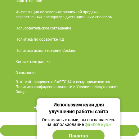
Задать вопрос
Информация об условиях розничной продажи
лекарственных препаратов дистанционным способом
Пользовательское соглашение
Политика по обработке ПД
Политика использования Cookies
Контактные данные
О компании
Этот сайт защищен reCAPTCHA, к нему применяются
Политика конфиденциальности и Условия обслуживания
Google.
Используем куки для
+7 495 419 18 18
улучшения работы сайта
562 ₽
Мы в социальных сетях
Оставаясь с нами, вы соглашаетесь
на использование
файлов куки
В корзину
Понятно