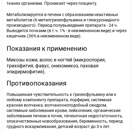
тканях организма. Проникает через плаценту.
Метаболизируется в печени с образованием неактивных
метаболитов (6-метилгризеофульвина и глюкуронидного
производного). Период полувыведения препарата - 24 ч.
Выводится почками (в т.ч. 1% - в неизмененном виде) и через
кишечник (36% в неизмененном виде).
Показания к применению
Микозы кожи, волос и ногтей (микроспория,
трихофития, фавус, онихомикоз, паховая
эпидермофития).
Противопоказания
Повышенная чувствительность к гризеофульвину или к
любому компоненту препарата, порфирия, системная
красная волчанка, волчаночноподобный синдром,
системные заболевания крови, лейкопения, органические
заболевания печени и почек, печеночная недостаточность,
злокачественные новообразования, беременность, период
грудного вскармливания, детский возраст до 3-х лет.