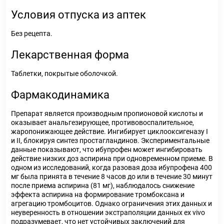
Условия отпуска из аптек
Без рецепта.
Лекарственная форма
Таблетки, покрытые оболочкой.
Фармакодинамика
Препарат является производным пропионовой кислоты и
оказывает анальгезирующее, противовоспалительное,
жаропонижающее действие. Ингибирует циклооксигеназу I
и II, блокируя синтез простагландинов. Экспериментальные
данные показывают, что ибупрофен может ингибировать
действие низких доз аспирина при одновременном приеме. В
одном из исследований, когда разовая доза ибупрофена 400
мг была принята в течение 8 часов до или в течение 30 минут
после приема аспирина (81 мг), наблюдалось снижение
эффекта аспирина на формирование тромбоксана и
агрегацию тромбоцитов. Однако ограничения этих данных и
неуверенность в отношении экстраполяции данных ex vivo
подразумевает, что нет устойчивых заключений для