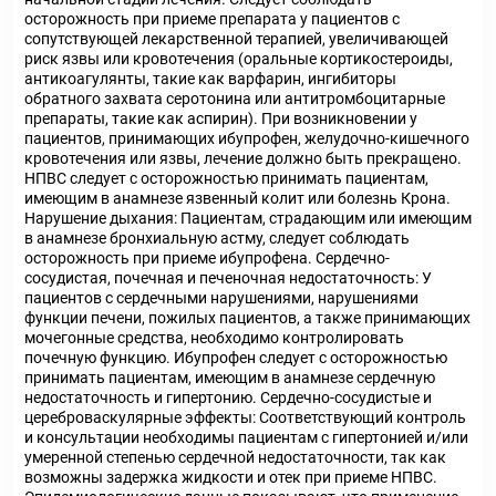
осторожность при приеме препарата у пациентов с
сопутствующей лекарственной терапией, увеличивающей
риск язвы или кровотечения (оральные кортикостероиды,
антикоагулянты, такие как варфарин, ингибиторы
обратного захвата серотонина или антитромбоцитарные
препараты, такие как аспирин). При возникновении у
пациентов, принимающих ибупрофен, желудочно-кишечного
кровотечения или язвы, лечение должно быть прекращено.
НПВС следует с осторожностью принимать пациентам,
имеющим в анамнезе язвенный колит или болезнь Крона.
Нарушение дыхания: Пациентам, страдающим или имеющим
в анамнезе бронхиальную астму, следует соблюдать
осторожность при приеме ибупрофена. Сердечно-
сосудистая, почечная и печеночная недостаточность: У
пациентов с сердечными нарушениями, нарушениями
функции печени, пожилых пациентов, а также принимающих
мочегонные средства, необходимо контролировать
почечную функцию. Ибупрофен следует с осторожностью
принимать пациентам, имеющим в анамнезе сердечную
недостаточность и гипертонию. Сердечно-сосудистые и
цереброваскулярные эффекты: Соответствующий контроль
и консультации необходимы пациентам с гипертонией и/или
умеренной степенью сердечной недостаточности, так как
возможны задержка жидкости и отек при приеме НПВС.