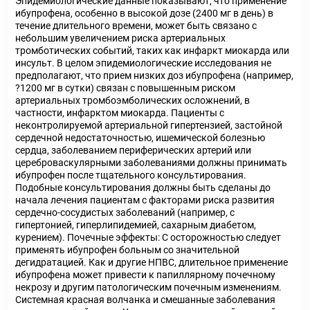
Эпидемиологические данные показывают, что применение
ибупрофена, особенно в высокой дозе (2400 мг в день) в
течение длительного времени, может быть связано с
небольшим увеличением риска артериальных
тромботических событий, таких как инфаркт миокарда или
инсульт. В целом эпидемиологические исследования не
предполагают, что прием низких доз ибупрофена (например,
?1200 мг в сутки) связан с повышенным риском
артериальных тромбоэмболических осложнений, в
частности, инфарктом миокарда. Пациенты с
неконтролируемой артериальной гипертензией, застойной
сердечной недостаточностью, ишемической болезнью
сердца, заболеванием периферических артерий или
цереброваскулярными заболеваниями должны принимать
ибупрофен после тщательного консультирования.
Подобные консультирования должны быть сделаны до
начала лечения пациентам с факторами риска развития
сердечно-сосудистых заболеваний (например, с
гипертонией, гиперлипидемией, сахарным диабетом,
курением). Почечные эффекты: С осторожностью следует
применять ибупрофен больным со значительной
дегидратацией. Как и другие НПВС, длительное применение
ибупрофена может привести к папиллярному почечному
некрозу и другим патологическим почечным изменениям.
Системная красная волчанка и смешанные заболевания