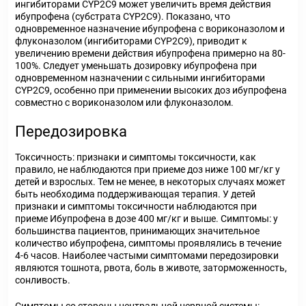
ингибиторами CYP2C9 может увеличить время действия
ибупрофена (субстрата CYP2C9). Показано, что
одновременное назначение ибупрофена с вориконазолом и
флуконазолом (ингибиторами CYP2C9), приводит к
увеличению времени действия ибупрофена примерно на 80-
100%. Следует уменьшать дозировку ибупрофена при
одновременном назначении с сильными ингибиторами
CYP2C9, особенно при применении высоких доз ибупрофена
совместно с вориконазолом или флуконазолом.
Передозировка
Токсичность: признаки и симптомы токсичности, как
правило, не наблюдаются при приеме доз ниже 100 мг/кг у
детей и взрослых. Тем не менее, в некоторых случаях может
быть необходима поддерживающая терапия. У детей
признаки и симптомы токсичности наблюдаются при
приеме Ибупрофена в дозе 400 мг/кг и выше. Симптомы: у
большинства пациентов, принимающих значительное
количество ибупрофена, симптомы проявлялись в течение
4-6 часов. Наиболее частыми симптомами передозировки
являются тошнота, рвота, боль в животе, заторможенность,
сонливость.