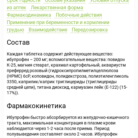
Срок годности
Особые указания
Условия отпуска
из аптек
Лекарственная форма
Фармакодинамика
Побочные действия
Применение при беременности и кормлении
грудью
Взаимодействие
Передозировка
Состав
Каждая таблетка содержит действующее вещество:
ибупрофен – 200 мг; вспомогательные вещества: повидон
К-25, магния стеарат, крахмал картофельный, аквариустм
преферред розовый (гидроксипропилметилцеллюлоза
(НРМС) 6сР, коповидон, полидекстроза, полиэтиленгликоль
3350, каприлик/каприк триглицериды (триглицериды
средней цепи), титана диоксид, кармуазин лейк (Е-122) (15-
17%)).
Фармакокинетика
Ибупрофен быстро абсорбируется из желудочно-кишечного
тракта, максимальная концентрация в плазме крови
наблюдается через 1-2 часа после приема. Период
полувыведения составляет около 2 часов. Ибупрофен