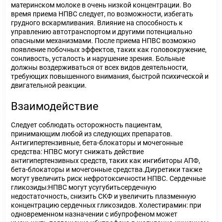
материнском молоке в очень низкой концентрации. Во
время приема НПВС следует, по возможности, избегать
грудного вскармливания. Влияние на способность к
управлению автотранспортом и другими потенциально
опасными механизмами. После приема НПВС возможно
появление побочных эффектов, таких как головокружение,
сонливость, усталость и нарушение зрения. Больные
должны воздерживаться от всех видов деятельности,
требующих повышенного внимания, быстрой психической и
двигательной реакции.
Взаимодействие
Следует соблюдать осторожность пациентам,
принимающим любой из следующих препаратов.
Антигипертензивные, бета-блокаторы и мочегонные
средства: НПВС могут снижать действие
антигипертензивных средств, таких как ингибиторы АПФ,
бета-блокаторы и мочегонные средства.Диуретики также
могут увеличить риск нефротоксичности НПВС. Сердечные
гликозиды:НПВС могут усугубитьсердечную
недостаточность, снизить СКФ и увеличить плазменную
концентрацию сердечных гликозидов. Холестирамин: при
одновременном назначении с ибупрофеном может