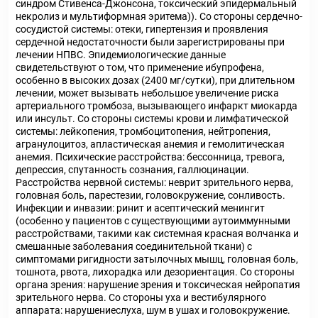
синдром Стивенса-Джонсона, токсический эпидермальный
некролиз и мультиформная эритема)). Со стороны сердечно-
сосудистой системы: отеки, гипертензия и проявления
сердечной недостаточности были зарегистрированы при
лечении НПВС. Эпидемиологические данные
свидетельствуют о том, что применение ибупрофена,
особенно в высоких дозах (2400 мг/сутки), при длительном
лечении, может вызывать небольшое увеличение риска
артериального тромбоза, вызывающего инфаркт миокарда
или инсульт. Со стороны системы крови и лимфатической
системы: лейкопения, тромбоцитопения, нейтропения,
агранулоцитоз, апластическая анемия и гемолитическая
анемия. Психические расстройства: бессонница, тревога,
депрессия, спутанность сознания, галлюцинации.
Расстройства нервной системы: неврит зрительного нерва,
головная боль, парестезии, головокружение, сонливость.
Инфекции и инвазии: ринит и асептический менингит
(особенно у пациентов с существующими аутоиммунными
расстройствами, такими как системная красная волчанка и
смешанные заболевания соединительной ткани) с
симптомами ригидности затылочных мышц, головная боль,
тошнота, рвота, лихорадка или дезориентация. Со стороны
органа зрения: нарушение зрения и токсическая нейропатия
зрительного нерва. Co стороны уха и вестибулярного
аппарата: нарушениеслуха, шум в ушах и головокружение.