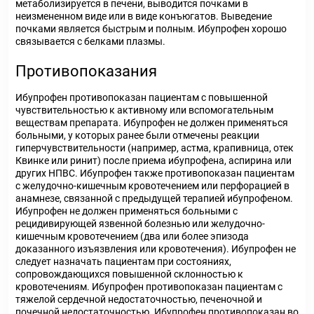
метаболизируется в печени, выводится почками в
неизмененном виде или в виде конъюгатов. Выведение
почками является быстрым и полным. Ибупрофен хорошо
связывается с белками плазмы.
Противопоказания
Ибупрофен противопоказан пациентам с повышенной
чувствительностью к активному или вспомогательным
веществам препарата. Ибупрофен не должен применяться
больными, у которых ранее были отмечены реакции
гиперчувствительности (например, астма, крапивница, отек
Квинке или ринит) после приема ибупрофена, аспирина или
других НПВС. Ибупрофен также противопоказан пациентам
с желудочно-кишечным кровотечением или перфорацией в
анамнезе, связанной с предыдущей терапией ибупрофеном.
Ибупрофен не должен применяться больными с
рецидивирующей язвенной болезнью или желудочно-
кишечным кровотечением (два или более эпизода
доказанного изъязвления или кровотечения). Ибупрофен не
следует назначать пациентам при состояниях,
сопровождающихся повышенной склонностью к
кровотечениям. Ибупрофен противопоказан пациентам с
тяжелой сердечной недостаточностью, печеночной и
почечной недостаточностью. Ибупрофен противопоказан во