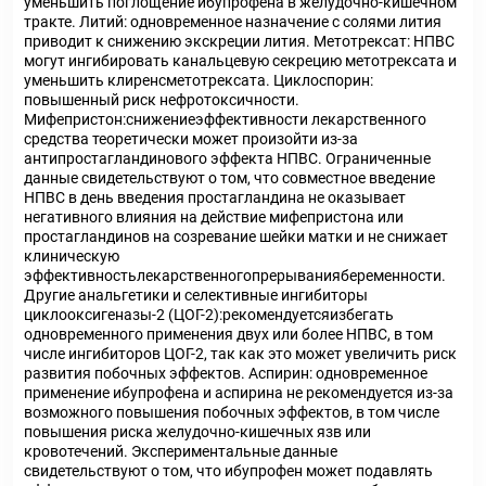
уменьшить поглощение ибупрофена в желудочно-кишечном
тракте. Литий: одновременное назначение с солями лития
приводит к снижению экскреции лития. Метотрексат: НПВС
могут ингибировать канальцевую секрецию метотрексата и
уменьшить клиренсметотрексата. Циклоспорин:
повышенный риск нефротоксичности.
Мифепристон:снижениеэффективности лекарственного
средства теоретически может произойти из-за
антипростагландинового эффекта НПВС. Ограниченные
данные свидетельствуют о том, что совместное введение
НПВС в день введения простагландина не оказывает
негативного влияния на действие мифепристона или
простагландинов на созревание шейки матки и не снижает
клиническую
эффективностьлекарственногопрерываниябеременности.
Другие анальгетики и селективные ингибиторы
циклооксигеназы-2 (ЦОГ-2):рекомендуетсяизбегать
одновременного применения двух или более НПВС, в том
числе ингибиторов ЦОГ-2, так как это может увеличить риск
развития побочных эффектов. Аспирин: одновременное
применение ибупрофена и аспирина не рекомендуется из-за
возможного повышения побочных эффектов, в том числе
повышения риска желудочно-кишечных язв или
кровотечений. Экспериментальные данные
свидетельствуют о том, что ибупрофен может подавлять