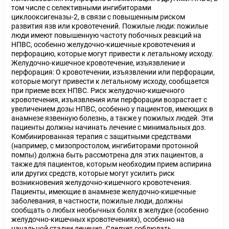
том числе с селективными ингибиторами
циклооксигеназы-2, в связи с повышенным риском
развития язв или кровотечений. Пожилые люди: пожилые
люди имеют повышенную частоту побочных реакций на
НПВС, особенно желудочно-кишечные кровотечения и
перфорацию, которые могут привести к летальному исходу.
Желудочно-кишечное кровотечение, изъязвление и
перфорация: О кровотечении, изъязвлении или перфорации,
которые могут привести к летальному исходу, сообщается
при приеме всех НПВС. Риск желудочно-кишечного
кровотечения, изъязвления или перфорации возрастает с
увеличением дозы НПВС, особенно у пациентов, имеющих в
анамнезе язвенную болезнь, а также у пожилых людей. Эти
пациенты должны начинать лечение с минимальных доз.
Комбинированная терапия с защитными средствами
(например, с мизопростолом, ингибиторами протонной
помпы) должна быть рассмотрена для этих пациентов, а
также для пациентов, которым необходим прием аспирина
или других средств, которые могут усилить риск
возникновения желудочно-кишечного кровотечения.
Пациенты, имеющие в анамнезе желудочно-кишечные
заболевания, в частности, пожилые люди, должны
сообщать о любых необычных болях в желудке (особенно
желудочно-кишечных кровотечениях), особенно на
начальной стадии лечения. Следует соблюдать