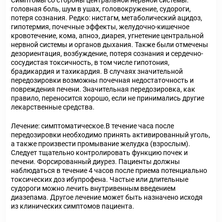
Симптомы со стороны центральной нервной системы:
головная боль, шум в ушах, головокружение, судороги,
потеря сознания. Редко: нистагм, метаболический ацидоз,
гипотермия, почечные эффекты, желудочно-кишечное
кровотечение, кома, апноэ, диарея, угнетение центральной
нервной системы и органов дыхания. Также были отмечены
дезориентация, возбуждение, потеря сознания и сердечно-
сосудистая токсичность, в том числе гипотония,
брадикардия и тахикардия. В случаях значительной
передозировки возможны почечная недостаточность и
повреждения печени. Значительная передозировка, как
правило, переносится хорошо, если не принимались другие
лекарственные средства.
Лечение: симптоматическое.В течение часа после
передозировки необходимо принять активированный уголь,
а также произвести промывание желудка (взрослым).
Следует тщательно контролировать функцию почек и
печени. Форсированный диурез. Пациенты должны
наблюдаться в течение 4 часов после приема потенциально
токсических доз ибупрофена. Частые или длительные
судороги можно лечить внутривенным введением
диазепама. Другое лечение может быть назначено исходя
из клинических симптомов пациента.