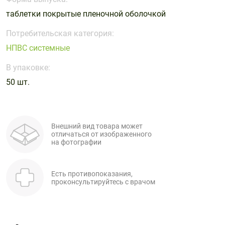
Поливитаминные
При
и гриппе
таблетки покрытые пленочной оболочкой
комплексы
простуде
Противоаллергические
Противовоспалительные
Пробиотики
Сахарный
препараты
препараты
Потребительская категория:
диабет
НПВС системные
Противогрибковые
Противоопухолевые
Тонизирующие
Фиточай/
препараты
препараты
В упаковке:
чай
Противопаразитарные
Растительные
50 шт.
препараты
препараты
Сердечно-
Система
сосудистые
обмена
Внешний вид товара может
препараты
веществ
отличаться от изображенного
на фотографии
Средства
Стоматологические
от
препараты
алкоголизма
Есть противопоказания,
и курения
проконсультируйтесь с врачом