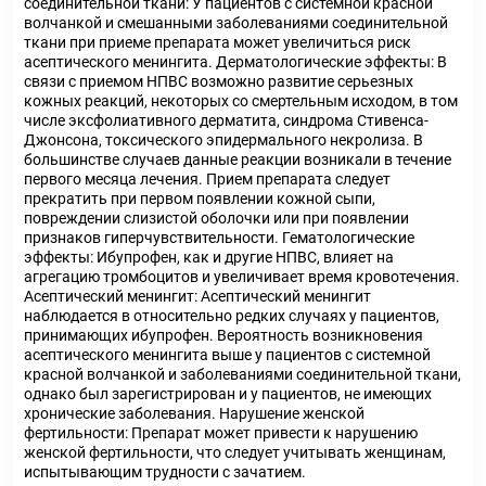
соединительной ткани: У пациентов с системной красной
волчанкой и смешанными заболеваниями соединительной
ткани при приеме препарата может увеличиться риск
асептического менингита. Дерматологические эффекты: В
связи с приемом НПВС возможно развитие серьезных
кожных реакций, некоторых со смертельным исходом, в том
числе эксфолиативного дерматита, синдрома Стивенса-
Джонсона, токсического эпидермального некролиза. В
большинстве случаев данные реакции возникали в течение
первого месяца лечения. Прием препарата следует
прекратить при первом появлении кожной сыпи,
повреждении слизистой оболочки или при появлении
признаков гиперчувствительности. Гематологические
эффекты: Ибупрофен, как и другие НПВС, влияет на
агрегацию тромбоцитов и увеличивает время кровотечения.
Асептический менингит: Асептический менингит
наблюдается в относительно редких случаях у пациентов,
принимающих ибупрофен. Вероятность возникновения
асептического менингита выше у пациентов с системной
красной волчанкой и заболеваниями соединительной ткани,
однако был зарегистрирован и у пациентов, не имеющих
хронические заболевания. Нарушение женской
фертильности: Препарат может привести к нарушению
женской фертильности, что следует учитывать женщинам,
испытывающим трудности с зачатием.