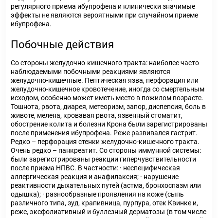
регулярного приема ибупрофена и клинически значимые
эффекты не являются вероятными при случайном приеме
ибупрофена.
Побочные действия
Co стороны желудочно-кишечного тракта: наиболее часто
наблюдаемыми побочными реакциями являются
желудочно-кишечные. Пептическая язва, перфорация или
желудочно-кишечное кровотечение, иногда со смертельным
исходом, особенно может иметь место в пожилом возрасте.
Тошнота, рвота, диарея, метеоризм, запор, диспепсия, боль в
животе, мелена, кровавая рвота, язвенный стоматит,
обострение колита и болезни Крона были зарегистрированы
после применения ибупрофена. Реже развивался гастрит.
Редко – перфорация стенки желудочно-кишечного тракта.
Очень редко – панкреатит. Со стороны иммунной системы:
были зарегистрированы реакции гиперчувствительности
после приема НПВС. В частности: · неспецифическая
аллергическая реакция и анафилаксия; · нарушение
реактивности дыхательных путей (астма, бронхоспазм или
одышка); · разнообразные проявления на коже (сыпь
различного типа, зуд, крапивница, пурпура, отек Квинке и,
реже, эксфолиативный и буллезный дерматозы (в том числе