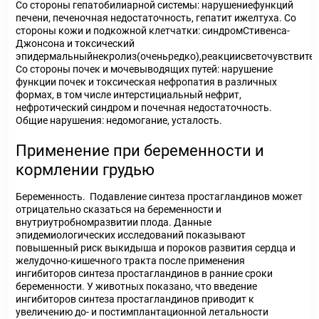
Со стороны гепатобилиарной системы: нарушениефункций
печени, печеночная недостаточность, гепатит ижелтуха. Со
стороны кожи и подкожной клетчатки: синдромСтивенса-
Джонсона и токсический
эпидермальныйнекролиз(оченьредко),реакциисветочувствител
Со стороны почек и мочевыводящих путей: нарушение
функции почек и токсическая нефропатия в различных
формах, в том числе интерстициальный нефрит,
нефротический синдром и почечная недостаточность.
Общие нарушения: недомогание, усталость.
Применение при беременности и
кормлении грудью
Беременность. Подавление синтеза простагландинов может
отрицательно сказаться на беременности и
внутриутробномразвитии плода. Данные
эпидемиологических исследований показывают
повышенный риск выкидыша и пороков развития сердца и
желудочно-кишечного тракта после применения
ингибиторов синтеза простагландинов в ранние сроки
беременности. У животных показано, что введение
ингибиторов синтеза простагландинов приводит к
увеличению до- и постимплантационной летальности