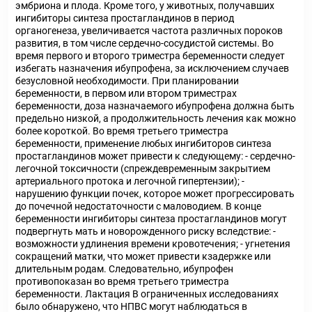
эмбриона и плода. Кроме того, у животных, получавших
ингибиторы синтеза простагландинов в период
органогенеза, увеличивается частота различных пороков
развития, в том числе сердечно-сосудистой системы. Во
время первого и второго триместра беременности следует
избегать назначения ибупрофена, за исключением случаев
безусловной необходимости. При планировании
беременности, в первом или втором триместрах
беременности, доза назначаемого ибупрофена должна быть
предельно низкой, а продолжительность лечения как можно
более короткой. Во время третьего триместра
беременности, применение любых ингибиторов синтеза
простагландинов может привести к следующему: - сердечно-
легочной токсичности (спреждевременным закрытием
артериального протока и легочной гипертензии); -
нарушению функции почек, которое может прогрессировать
до почечной недостаточности с маловодием. В конце
беременности ингибиторы синтеза простагландинов могут
подвергнуть мать и новорожденного риску вследствие: -
возможности удлинения времени кровотечения; - угнетения
сокращений матки, что может привести кзадержке или
длительным родам. Следовательно, ибупрофен
противопоказан во время третьего триместра
беременности. Лактация В ограниченных исследованиях
было обнаружено, что НПВС могут наблюдаться в