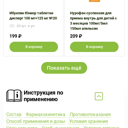
Ибуклин Юниор таблетки
Нурофен суспензия для
дисперг 100 мг+125 мг №20
приема внутрь для детей с
3 месяцев 100мг/5мл
20 шт. в уп.
150мл апельсин
199 ₽
209 ₽
В корзину
В корзину
Показать ещё
Инструкция по
применению
Состав
Фармакокинетика
Противопоказания
Способ применения и дозы
Условия хранения