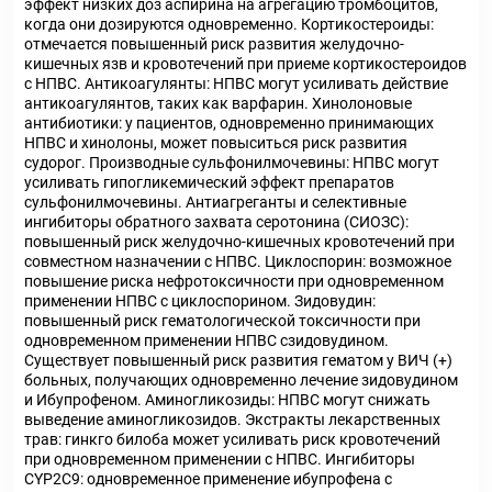
эффект низких доз аспирина на агрегацию тромбоцитов,
когда они дозируются одновременно. Кортикостероиды:
отмечается повышенный риск развития желудочно-
кишечных язв и кровотечений при приеме кортикостероидов
с НПВС. Антикоагулянты: НПВС могут усиливать действие
антикоагулянтов, таких как варфарин. Хинолоновые
антибиотики: у пациентов, одновременно принимающих
НПВС и хинолоны, может повыситься риск развития
судорог. Производные сульфонилмочевины: НПВС могут
усиливать гипогликемический эффект препаратов
сульфонилмочевины. Антиагреганты и селективные
ингибиторы обратного захвата серотонина (СИОЗС):
повышенный риск желудочно-кишечных кровотечений при
совместном назначении с НПВС. Циклоспорин: возможное
повышение риска нефротоксичности при одновременном
применении НПВС с циклоспорином. Зидовудин:
повышенный риск гематологической токсичности при
одновременном применении НПВС сзидовудином.
Существует повышенный риск развития гематом у ВИЧ (+)
больных, получающих одновременно лечение зидовудином
и Ибупрофеном. Аминогликозиды: НПВС могут снижать
выведение аминогликозидов. Экстракты лекарственных
трав: гинкго билоба может усиливать риск кровотечений
при одновременном применении с НПВС. Ингибиторы
CYP2C9: одновременное применение ибупрофена с