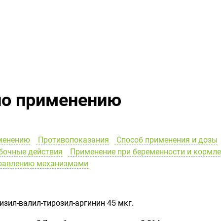
по применению
менению
Противопоказания
Способ применения и дозы
очные действия
Применение при беременности и кормл
правлению механизмами
изил-валил-тирозил-аргинин 45 мкг.