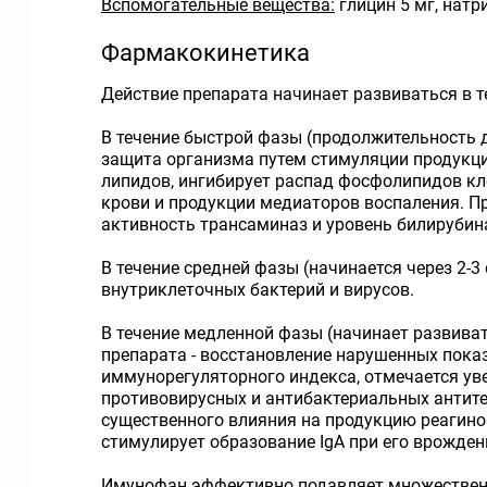
Вспомогательные вещества:
глицин 5 мг, натр
Фармакокинетика
Действие препарата начинает развиваться в те
В течение быстрой фазы (продолжительность д
защита организма путем стимуляции продукци
липидов, ингибирует распад фосфолипидов к
крови и продукции медиаторов воспаления. П
активность трансаминаз и уровень билирубин
В течение средней фазы (начинается через 2-3
внутриклеточных бактерий и вирусов.
В течение медленной фазы (начинает развиват
препарата - восстановление нарушенных пока
иммунорегуляторного индекса, отмечается ув
противовирусных и антибактериальных антител
существенного влияния на продукцию реагино
стимулирует образование IgA при его врожден
Имунофан эффективно подавляет множественн