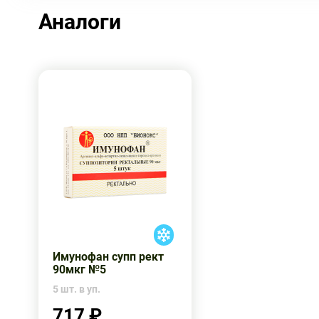
Аналоги
Имунофан супп рект
90мкг №5
5 шт. в уп.
717 ₽