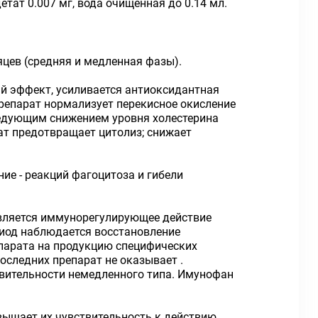
етат 0.007 мг, вода очищенная до 0.14 мл.
яцев (средняя и медленная фазы).
ный эффект, усиливается антиоксидантная
репарат нормализует перекисное окисление
ледующим снижением уровня холестерина
ат предотвращает цитолиз; снижает
ние - реакций фагоцитоза и гибели
оявляется иммунорегулирующее действие
риод наблюдается восстановление
епарата на продукцию специфических
оследних препарат не оказывает .
твительности немедленного типа. Имунофан
ышает их чувствительность к действию