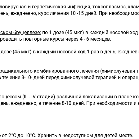
овирусная и герпетическая инфекция, токсоплазмоз, хлам
день, ежедневно, курс лечения 10 -15 дней. При необходим
ском бруцеллезе:
по 1 дозе (45 мкг) в каждый носовой ход 
роводить повторные курсы через 4 - 6 месяцев.
 дозе (45 мкг) в каждый носовой ход 1 раз в день, ежеднев
 радикального комбинированного лечения (химиолучевая т
 в течение 8-10- дней перед химиолучевой терапией и опер
цессом (III - IV стадии) различной локализации в плане 
 день, ежедневно, в течение 8-10 дней. При необходимости
от 2°С до 10°С. Хранить в недоступном для детей месте.