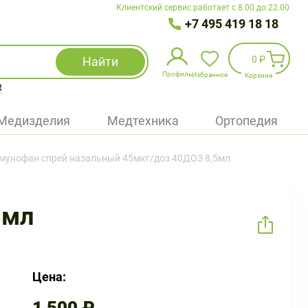
Клиентский сервис работает с 8.00 до 22.00
+7 495 419 18 18
0 ₽
Найти
Профиль
Избранное
Корзина
R
Избранное
(
0
)
Медизделия
Медтехника
Ортопедия
Войти
мунофан спрей назальный 45мкг/доз 40ДОЗ 8,5мл
БАД
Медицинская техника (приборы)
5мл
Наборы
Упаковка
Цена: