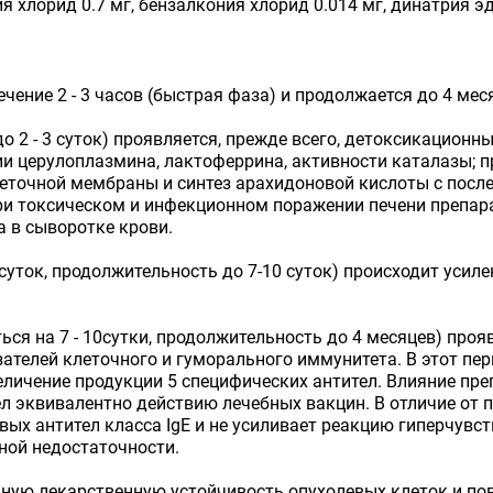
ия хлорид 0.7 мг, бензалкония хлорид 0.014 мг, динатрия эд
чение 2 - 3 часов (быстрая фаза) и продолжается до 4 мес
о 2 - 3 суток) проявляется, прежде всего, детоксикацион
и церулоплазмина, лактоферрина, активности каталазы; п
леточной мембраны и синтез арахидоновой кислоты с пос
ри токсическом и инфекционном поражении печени препар
а в сыворотке крови.
 суток, продолжительность до 7-10 суток) происходит усиле
ься на 7 - 10сутки, продолжительность до 4 месяцев) пр
зателей клеточного и гуморального иммунитета. В этот пе
еличение продукции 5 специфических антител. Влияние пр
 эквивалентно действию лечебных вакцин. В отличие от п
вых антител класса IgE и не усиливает реакцию гиперчувс
ной недостаточности.
ую лекарственную устойчивость опухолевых клеток и пов