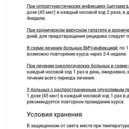
При оппортунистических инфекциях (цитомегал
дозе (45 мкг) в каждый носовой ход 2 раза, в 
4недели.
При хроническом вирусном гепатите и хрониче
дней, для предотвращения рецидива следует п
В схеме лечения больных ВИЧ-инфекцией:
по 1
возможно повторение курса через 2-4 недели.
При лечении онкологических больных в схеме
каждый носовой ход 1 раз в день, ежедневно,
течение всего периода лечения.
У больных с распространенным опухолевым про
1 дозе (45 мкг) в каждый носовой ход 1 раз в
рекомендуется повторное проведение курса.
Условия хранения
В защищенном от света месте при температуре 