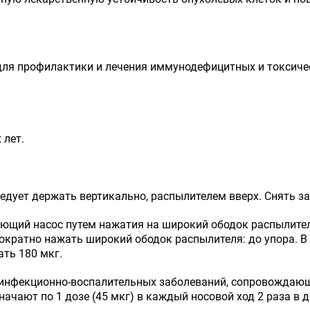
 для профилактики и лечения иммунодефицитных и токсичес
 лет.
едует держать вертикально, распылителем вверх. Снять з
щий насос путем нажатия на широкий ободок распылителя
ократно нажать широкий ободок распылителя: до упора. В 
ть 180 мкг.
х инфекционно­-воспалительных заболеваний, сопровожда
ают по 1 дозе (45 мкг) в каждый носовой ход 2 раза в ден