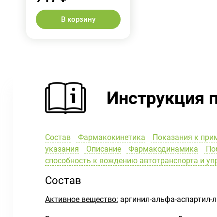
В корзину
Инструкция 
Состав
Фармакокинетика
Показания к при
указания
Описание
Фармакодинамика
Поб
способность к вождению автотранспорта и у
Состав
Активное вещество:
аргинил-альфа-аспартил-л