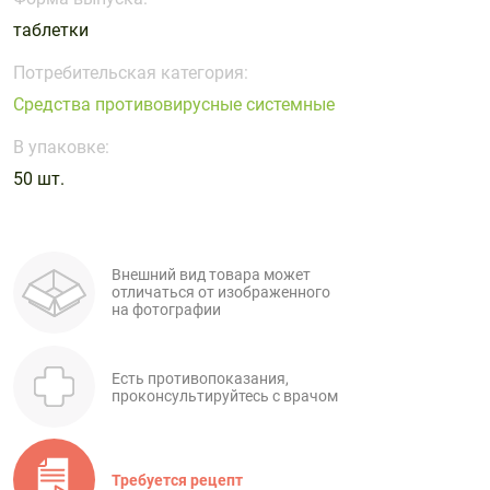
Поливитаминные
При
и гриппе
таблетки
комплексы
простуде
Противоаллергические
Противовоспалительные
Пробиотики
Сахарный
препараты
препараты
Потребительская категория:
диабет
Средства противовирусные системные
Противогрибковые
Противоопухолевые
Тонизирующие
Фиточай/
препараты
препараты
В упаковке:
чай
Противопаразитарные
Растительные
50 шт.
препараты
препараты
Сердечно-
Система
сосудистые
обмена
Внешний вид товара может
препараты
веществ
отличаться от изображенного
на фотографии
Средства
Стоматологические
от
препараты
алкоголизма
Есть противопоказания,
и курения
проконсультируйтесь с врачом
Требуется рецепт