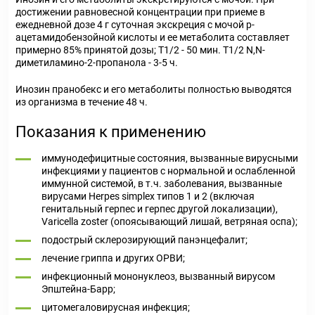
достижении равновесной концентрации при приеме в
ежедневной дозе 4 г суточная экскреция с мочой р-
ацетамидобензойной кислоты и ее метаболита составляет
примерно 85% принятой дозы; T
1/2
- 50 мин. T
1/2
N,N-
диметиламино-2-пропанола - 3-5 ч.
Инозин пранобекс и его метаболиты полностью выводятся
из организма в течение 48 ч.
Показания к применению
иммунодефицитные состояния, вызванные вирусными
инфекциями у пациентов с нормальной и ослабленной
иммунной системой, в т.ч. заболевания, вызванные
вирусами Herpes simplex типов 1 и 2 (включая
генитальный герпес и герпес другой локализации),
Varicella zoster (опоясывающий лишай, ветряная оспа);
подострый склерозирующий панэнцефалит;
лечение гриппа и других ОРВИ;
инфекционный мононуклеоз, вызванный вирусом
Эпштейна-Барр;
цитомегаловирусная инфекция;