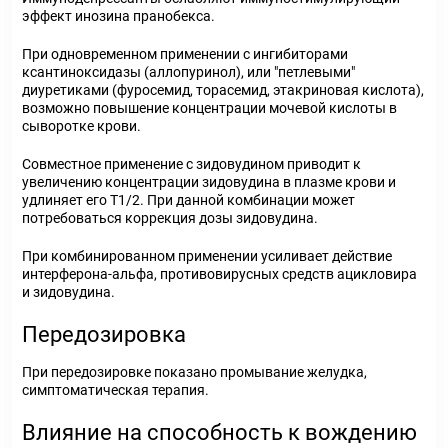
эффект инозина пранобекса.
При одновременном применении с ингибиторами
ксантиноксидазы (аллопуринол), или "петлевыми"
диуретиками (фуросемид, торасемид, этакриновая кислота),
возможно повышение концентрации мочевой кислоты в
сыворотке крови.
Совместное применение с зидовудином приводит к
увеличению концентрации зидовудина в плазме крови и
удлиняет его T
1/2
. При данной комбинации может
потребоваться коррекция дозы зидовудина.
При комбинированном применении усиливает действие
интерферона-альфа, противовирусных средств ацикловира
и зидовудина.
Передозировка
При передозировке показано промывание желудка,
симптоматическая терапия.
Влияние на способность к вождению