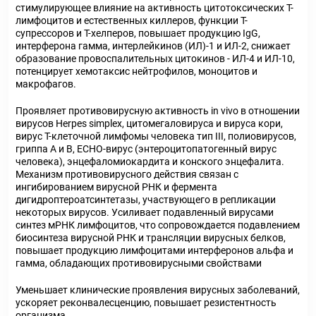
стимулирующее влияние на активность цитотоксических Т-
лимфоцитов и естественных киллеров, функции Т-
супрессоров и Т-хелперов, повышает продукцию IgG,
интерферона гамма, интерлейкинов (ИЛ)-1 и ИЛ-2, снижает
образование провоспалительных цитокинов - ИЛ-4 и ИЛ-10,
потенцирует хемотаксис нейтрофилов, моноцитов и
макрофагов.
Проявляет противовирусную активность in vivo в отношении
вирусов Herpes simplex, цитомегаловируса и вируса кори,
вирус Т-клеточной лимфомы человека тип III, полиовирусов,
гриппа А и В, ЕСНО-вирус (энтероцитопатогенный вирус
человека), энцефаломиокардита и конского энцефалита.
Механизм противовирусного действия связан с
ингибированием вирусной РНК и фермента
дигидроптероатсинтетазы, участвующего в репликации
некоторых вирусов. Усиливает подавленный вирусами
синтез мРНК лимфоцитов, что сопровождается подавлением
биосинтеза вирусной РНК и трансляции вирусных белков,
повышает продукцию лимфоцитами интерферонов альфа и
гамма, обладающих противовирусными свойствами
Уменьшает клинические проявления вирусных заболеваний,
ускоряет реконвалесценцию, повышает резистентность
организма.