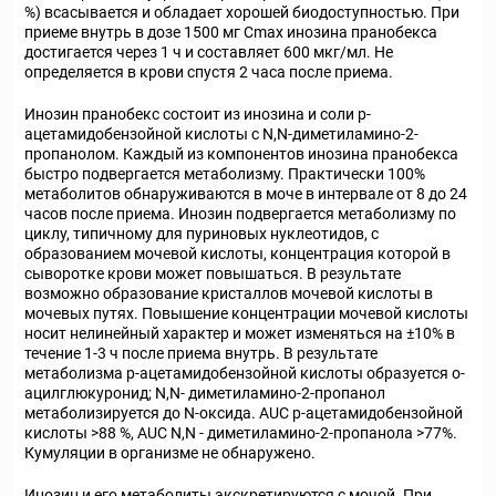
%) всасывается и обладает хорошей биодоступностью. При
приеме внутрь в дозе 1500 мг С
max
инозина пранобекса
достигается через 1 ч и составляет 600 мкг/мл. Не
определяется в крови спустя 2 часа после приема.
Инозин пранобекс состоит из инозина и соли р-
ацетамидобензойной кислоты с N,N-диметиламино-2-
пропанолом. Каждый из компонентов инозина пранобекса
быстро подвергается метаболизму. Практически 100%
метаболитов обнаруживаются в моче в интервале от 8 до 24
часов после приема. Инозин подвергается метаболизму по
циклу, типичному для пуриновых нуклеотидов, с
образованием мочевой кислоты, концентрация которой в
сыворотке крови может повышаться. В результате
возможно образование кристаллов мочевой кислоты в
мочевых путях. Повышение концентрации мочевой кислоты
носит нелинейный характер и может изменяться на ±10% в
течение 1-3 ч после приема внутрь. В результате
метаболизма р-ацетамидобензойной кислоты образуется о-
ацилглюкуронид; N,N- диметиламино-2-пропанол
метаболизируется до N-оксида. AUC р-ацетамидобензойной
кислоты >88 %, AUC N,N - диметиламино-2-пропанола >77%.
Кумуляции в организме не обнаружено.
Инозин и его метаболиты экскретируются с мочой. При