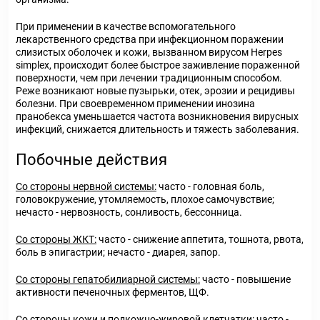
При применении в качестве вспомогательного
лекарственного средства при инфекционном поражении
слизистых оболочек и кожи, вызванном вирусом Herpes
simplex, происходит более быстрое заживление пораженной
поверхности, чем при лечении традиционным способом.
Реже возникают новые пузырьки, отек, эрозии и рецидивы
болезни. При своевременном применении инозина
пранобекса уменьшается частота возникновения вирусных
инфекций, снижается длительность и тяжесть заболевания.
Побочные действия
Со стороны нервной системы:
часто - головная боль,
головокружение, утомляемость, плохое самочувствие;
нечасто - нервозность, сонливость, бессонница.
Со стороны ЖКТ:
часто - снижение аппетита, тошнота, рвота,
боль в эпигастрии; нечасто - диарея, запор.
Со стороны гепатобилиарной системы:
часто - повышение
активности печеночных ферментов, ЩФ.
Со стороны кожи и подкожно-жировой клетчатки:
часто -