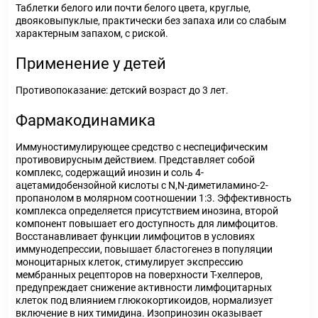
Таблетки белого или почти белого цвета, круглые,
двояковыпуклые, практически без запаха или со слабым
характерным запахом, с риской.
Применение у детей
Противопоказание: детский возраст до 3 лет.
Фармакодинамика
Иммуностимулирующее средство с неспецифическим
противовирусным действием. Представляет собой
комплекс, содержащий инозин и соль 4-
ацетамидобензойной кислоты с N,N-диметиламино-2-
пропанолом в молярном соотношении 1:3. Эффективность
комплекса определяется присутствием инозина, второй
компонент повышает его доступность для лимфоцитов.
Восстанавливает функции лимфоцитов в условиях
иммунодепрессии, повышает бластогенез в популяции
моноцитарных клеток, стимулирует экспрессию
мембранных рецепторов на поверхности Т-хелперов,
предупреждает снижение активности лимфоцитарных
клеток под влиянием глюкокортикоидов, нормализует
включение в них тимидина. Изопринозин оказывает