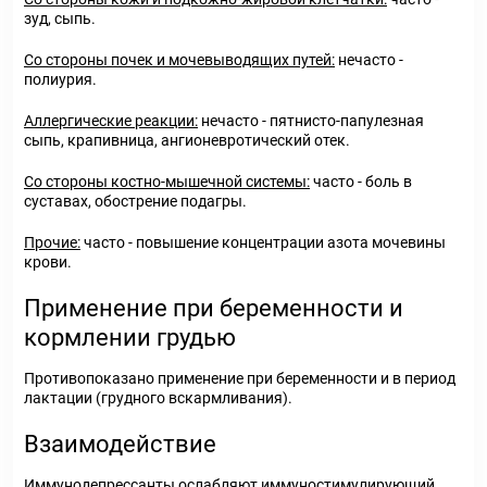
зуд, сыпь.
Со стороны почек и мочевыводящих путей:
нечасто -
полиурия.
Аллергические реакции:
нечасто - пятнисто-папулезная
сыпь, крапивница, ангионевротический отек.
Со стороны костно-мышечной системы:
часто - боль в
суставах, обострение подагры.
Прочие:
часто - повышение концентрации азота мочевины
крови.
Применение при беременности и
кормлении грудью
Противопоказано применение при беременности и в период
лактации (грудного вскармливания).
Взаимодействие
Иммунодепрессанты ослабляют иммуностимулирующий