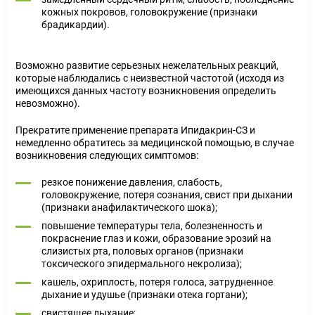
кожных покровов, головокружение (признаки
брадикардии).
Возможно развитие серьезных нежелательных реакций,
которые наблюдались с неизвестной частотой (исходя из
имеющихся данных частоту возникновения определить
невозможно).
Прекратите применение препарата Ипидакрин-СЗ и
немедленно обратитесь за медицинской помощью, в случае
возникновения следующих симптомов:
резкое понижение давления, слабость,
головокружение, потеря сознания, свист при дыхании
(признаки анафилактического шока);
повышение температуры тела, болезненность и
покраснение глаз и кожи, образование эрозий на
слизистых рта, половых органов (признаки
токсического эпидермального некролиза);
кашель, охриплость, потеря голоса, затрудненное
дыхание и удушье (признаки отека гортани);
свистящее дыхание;