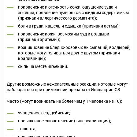
покраснение и отечность кожи, ощущение зуда и
жжения, появление пузырьков с жидким содержимым
(признаки аллергического дерматита);
боли в груди, кашель и одышка (признаки астмы);
покраснение кожи, возможны зуд и волдыри
(признаки эритемы);
возникновение бледно-розовых высыпаний, волдырей,
которые могут сливаться друг с другом (признаки
крапивницы);
сыпь на месте инъекции.
Другие возможные нежелательные реакции, которые могут
наблюдаться при применении препарата Ипидакрин-СЗ
Часто (могут возникать не более чем у 1 человека из 10):
учащенное сердцебиение;
повышенное слюнотечение (гиперсаливация);
тошнота;
повышенное потоотделение.