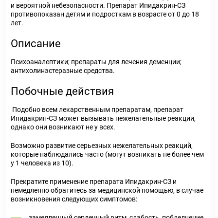
и вероятной небезопасности. Препарат Ипидакрин-СЗ
противопоказан детям и подросткам в возрасте от 0 до 18
лет.
Описание
Психоаналептики; препараты для лечения деменции;
антихолинэстеразные средства.
Побочные действия
Подобно всем лекарственным препаратам, препарат
Ипидакрин-СЗ может вызывать нежелательные реакции,
однако они возникают не у всех.
Возможно развитие серьезных нежелательных реакций,
которые наблюдались часто (могут возникать не более чем
у 1 человека из 10).
Прекратите применение препарата Ипидакрин-СЗ и
немедленно обратитесь за медицинской помощью, в случае
возникновения следующих симптомов:
замедленный сердечный ритм, слабость, побледнение