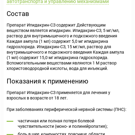
автотранспорта и управлению механизмами
Состав
Препарат Ипидакрин-СЗ содержит Действующим
веществом является ипидакрин. Ипидакрин-СЗ, 5 мг/мл,
раствор для внутримышечного и подкожного введения
Каждая ампула (1 мл) содержит 5,0 мг ипидакрина
гидрохлорида. Ипидакрин-СЗ, 15 мг/мл, раствор для
внутримышечного и подкожного введения Каждая ампула
(1 мл) содержит 15,0 мг ипидакрина гидрохлорида.
Вспомогательными веществами являются 1 М раствор
хлористоводородной кислоты, вода для инъекций.
Показания к применению
Препарат Ипидакрин-СЗ применяется для лечения у
взрослых в возрасте от 18 лет.
При заболеваниях периферической нервной системы (ПНС):
частичная или полная потеря болевой
чувствительности (моно- и полинейропатия);
боль в шее, конечностях, пояснице, области