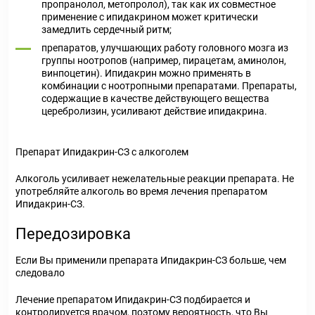
пропранолол, метопролол), так как их совместное
применение с ипидакрином может критически
замедлить сердечный ритм;
препаратов, улучшающих работу головного мозга из
группы ноотропов (например, пирацетам, аминолон,
винпоцетин). Ипидакрин можно применять в
комбинации с ноотропными препаратами. Препараты,
содержащие в качестве действующего вещества
церебролизин, усиливают действие ипидакрина.
Препарат Ипидакрин-СЗ с алкоголем
Алкоголь усиливает нежелательные реакции препарата. Не
употребляйте алкоголь во время лечения препаратом
Ипидакрин-СЗ.
Передозировка
Если Вы применили препарата Ипидакрин-СЗ больше, чем
следовало
Лечение препаратом Ипидакрин-СЗ подбирается и
контролируется врачом, поэтому вероятность, что Вы