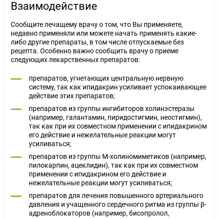
Взаимодействие
Сообщите лечащему врачу о том, что Вы применяете,
недавно применяли или можете начать применять какие-
либо другие препараты, в том числе отпускаемые без
рецепта. Особенно важно сообщить врачу о приеме
следующих лекарственных препаратов:
препаратов, угнетающих центральную нервную
систему, так как ипидакрин усиливает успокаивающее
действие этих препаратов;
препаратов из группы ингибиторов холинэстеразы
(например, галантамин, пиридостигмин, неостигмин),
так как при их совместном применении с ипидакрином
его действие и нежелательные реакции могут
усиливаться;
препаратов из группы М-холиномиметиков (например,
пилокарпин, ацеклидин), так как при их совместном
применении с ипидакрином его действие и
нежелательные реакции могут усиливаться;
препаратов для лечения повышенного артериального
давления и учащенного сердечного ритма из группы β-
адреноблокаторов (например, бисопролол,