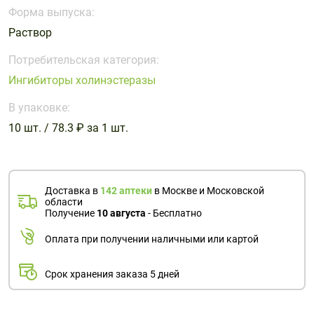
Поливитаминные
При
и гриппе
Форма выпуска:
комплексы
простуде
Противоаллергические
Противовоспалительные
Раствор
Пробиотики
Сахарный
препараты
препараты
диабет
Потребительская категория:
Противогрибковые
Противоопухолевые
Ингибиторы холинэстеразы
Тонизирующие
Фиточай/
препараты
препараты
чай
В упаковке:
Противопаразитарные
Растительные
препараты
препараты
10 шт. / 78.3 ₽ за 1 шт.
Сердечно-
Система
сосудистые
обмена
препараты
веществ
Доставка в
142 аптеки
в Москве и Московской
области
Средства
Стоматологические
Получение
10 августа
- Бесплатно
от
препараты
алкоголизма
Оплата при получении наличными или картой
и курения
Срок хранения заказа 5 дней