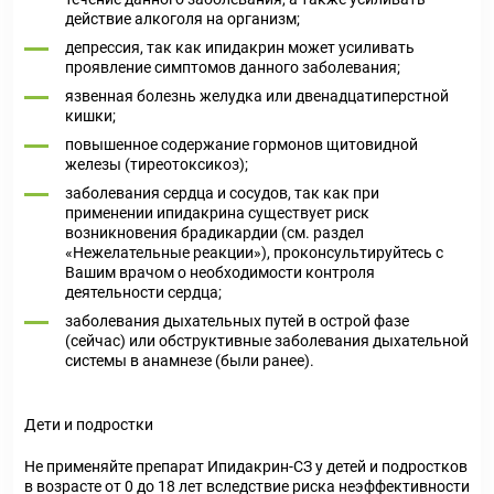
действие алкоголя на организм;
депрессия, так как ипидакрин может усиливать
проявление симптомов данного заболевания;
язвенная болезнь желудка или двенадцатиперстной
кишки;
повышенное содержание гормонов щитовидной
железы (тиреотоксикоз);
заболевания сердца и сосудов, так как при
применении ипидакрина существует риск
возникновения брадикардии (см. раздел
«Нежелательные реакции»), проконсультируйтесь с
Вашим врачом о необходимости контроля
деятельности сердца;
заболевания дыхательных путей в острой фазе
(сейчас) или обструктивные заболевания дыхательной
системы в анамнезе (были ранее).
Дети и подростки
Не применяйте препарат Ипидакрин-СЗ у детей и подростков
в возрасте от 0 до 18 лет вследствие риска неэффективности