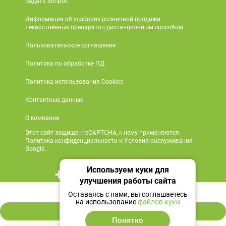
Задать вопрос
Информация об условиях розничной продажи
лекарственных препаратов дистанционным способом
Пользовательское соглашение
Политика по обработке ПД
Политика использования Cookies
Контактные данные
О компании
Этот сайт защищен reCAPTCHA, к нему применяются
Политика конфиденциальности и Условия обслуживания
Google.
Используем куки для
+7 495 419 18 18
улучшения работы сайта
783 ₽
Мы в социальных сетях
Оставаясь с нами, вы соглашаетесь
на использование
файлов куки
В корзину
Понятно