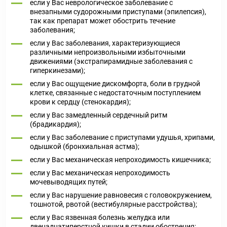
если у Вас неврологическое заболевание с
внезапными судорожными приступами (эпилепсия),
так как препарат может обострить течение
заболевания;
если у Вас заболевания, характеризующиеся
различными непроизвольными избыточными
движениями (экстрапирамидные заболевания с
гиперкинезами);
если у Вас ощущение дискомфорта, боли в грудной
клетке, связанные с недостаточным поступлением
крови к сердцу (стенокардия);
если у Вас замедленный сердечный ритм
(брадикардия);
если у Вас заболевание с приступами удушья, хрипами,
одышкой (бронхиальная астма);
если у Вас механическая непроходимость кишечника;
если у Вас механическая непроходимость
мочевыводящих путей;
если у Вас нарушение равновесия с головокружением,
тошнотой, рвотой (вестибулярные расстройства);
если у Вас язвенная болезнь желудка или
двенадцатиперстной кишки в стадии обострения;