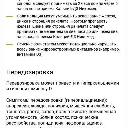
хинолона следует принимать за 2 часа до или через 6
часов после приема Кальций-Д3 Никомед.
Соли кальция могут уменьшить всасывание железа,
цинка и стронция ранелата. Поэтому препараты
железа, цинка или стронция ранелата следует
принимать не менее чем за два часа до или через два
часа после приема Кальций-Д3 Никомед.
Лечение орлистатом может потенциально нарушать
всасывание жирорастворимых витаминов (например,
витамина D3).
Передозировка
Передозировка может привести к гиперкальциемии
и гипервитаминозу D.
Симптомы передозировки (гиперкальциемии):
анорексия, жажда, полиурия, мышечная слабость,
тошнота, рвота, запор, боль в животе, повышенная
утомляемость, боли в костях, психические
расстройства, полидипсия, нефрокальциноз,