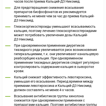
часов после приема Кальций-Д3 Никомед.
Для предотвращения снижения всасывания
препаратов бисфосфонатов их рекомендуется
принимать не менее чем за час до приема Кальций-
Д3 Никомед.
Глюкокортикостероиды уменьшают всасываемость
кальция, поэтому лечение глюкокортикостероидами
может потребовать увеличения дозы Кальций-
Д3 Никомед.
При одновременном применении диуретиков
тиазидного ряда увеличивается риск возникновения
гиперкальциемии, т.к. они увеличивают канальцевую
реабсорбцию кальция. При одновременном
применении тиазидных диуретиков следует регулярно
контролировать содержание кальция в сыворотке
крови.
Кальций снижает эффективность левотироксина,
уменьшая его всасывание. Период времени между
приемами левотироксина и Кальций-Д3 Никомед
должен составлять не менее 4-х часов.
Всасывание антибиотиков группы хинолона
снижается при одновременном применении с
препаратами кальция. Поэтому антибиотики группы