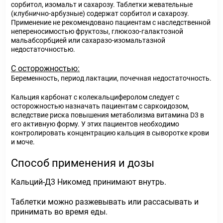
сорбитол, изомальт и сахарозу. Таблетки жевательные
(клубнично-арбузные) содержат сорбитол и сахарозу.
Применение не рекомендовано пациентам с наследственной
непереносимостью фруктозы, глюкозо-галактозной
мальабсорбцией или сахаразо-изомальтазной
недостаточностью.
С осторожностью:
Беременность, период лактации, почечная недостаточность.
Кальция карбонат с колекальциферолом следует с
осторожностью назначать пациентам с саркоидозом,
вследствие риска повышения метаболизма витамина D3 в
его активную форму. У этих пациентов необходимо
контролировать концентрацию кальция в сыворотке крови
и моче.
Способ применения и дозы
Кальций-Д3 Никомед принимают внутрь.
Таблетки можно разжевывать или рассасывать и
принимать во время еды.