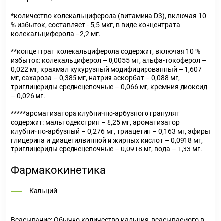
*количество колекальциферола (витамина D3), включая 10
% избыток, составляет - 5,5 мкг, в виде концентрата
колекальциферола –2,2 мг.
**концентрат колекальциферола содержит, включая 10 %
избыток: колекальциферол – 0,0055 мг, альфа-токоферол –
0,022 мг, крахмал кукурузный модифицированный – 1,607
мг, сахароза – 0,385 мг, натрия аскорбат – 0,088 мг,
триглицериды среднецепочные – 0,066 мг, кремния диоксид
– 0,026 мг.
*****ароматизатора клубнично-арбузного гранулят
содержит: мальтодекстрин – 8,25 мг, ароматизатор
клубнично-арбузный – 0,276 мг, триацетин – 0,163 мг, эфиры
глицерина и диацетилвинной и жирных кислот – 0,0918 мг,
триглицериды среднецепочные – 0,0918 мг, вода – 1,33 мг.
Фармакокинетика
Кальций
Всасывание:
Обычно количество кальция, всасываемого в