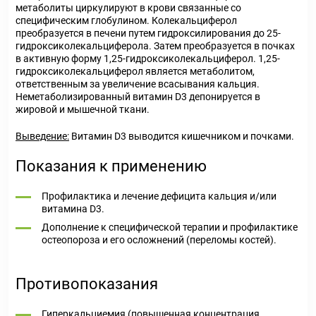
метаболиты циркулируют в крови связанные со
специфическим глобулином. Колекальциферол
преобразуется в печени путем гидроксилирования до 25-
гидроксиколекальциферола. Затем преобразуется в почках
в активную форму 1,25-гидроксиколекальциферол. 1,25-
гидроксиколекальциферол является метаболитом,
ответственным за увеличение всасывания кальция.
Неметаболизированный витамин D3 депонируется в
жировой и мышечной ткани.
Выведение:
Витамин D3 выводится кишечником и почками.
Показания к применению
Профилактика и лечение дефицита кальция и/или
витамина D3.
Дополнение к специфической терапии и профилактике
остеопороза и его осложнений (переломы костей).
Противопоказания
Гиперкальциемия (повышенная концентрация