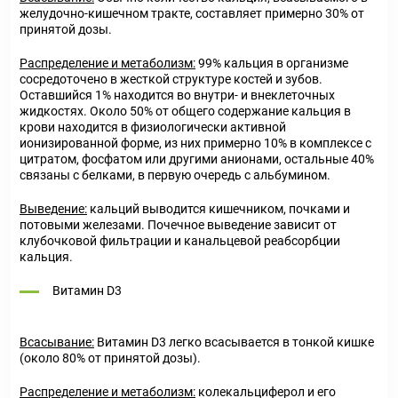
желудочно-кишечном тракте, составляет примерно 30% от
принятой дозы.
Распределение и метаболизм:
99% кальция в организме
сосредоточено в жесткой структуре костей и зубов.
Оставшийся 1% находится во внутри- и внеклеточных
жидкостях. Около 50% от общего содержание кальция в
крови находится в физиологически активной
ионизированной форме, из них примерно 10% в комплексе с
цитратом, фосфатом или другими анионами, остальные 40%
связаны с белками, в первую очередь с альбумином.
Выведение:
кальций выводится кишечником, почками и
потовыми железами. Почечное выведение зависит от
клубочковой фильтрации и канальцевой реабсорбции
кальция.
Витамин D3
Всасывание:
Витамин D3 легко всасывается в тонкой кишке
(около 80% от принятой дозы).
Распределение и метаболизм:
колекальциферол и его