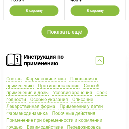
В корзину
В корзину
Показать ещё
Инструкция по
применению
Состав
Фармакокинетика
Показания к
применению
Противопоказания
Способ
применения и дозы
Условия хранения
Срок
годности
Особые указания
Описание
Лекарственная форма
Применение у детей
Фармакодинамика
Побочные действия
Применение при беременности и кормлении
грудью
Взаимодействие
Передозировка