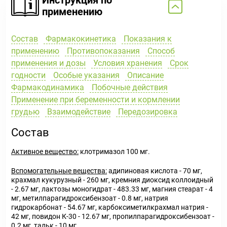
применению
Состав
Фармакокинетика
Показания к
применению
Противопоказания
Способ
применения и дозы
Условия хранения
Срок
годности
Особые указания
Описание
Фармакодинамика
Побочные действия
Применение при беременности и кормлении
грудью
Взаимодействие
Передозировка
Состав
Активное вещество:
клотримазол 100 мг.
Вспомогательные вещества:
адипиновая кислота - 70 мг,
крахмал кукурузный - 260 мг, кремния диоксид коллоидный
- 2.67 мг, лактозы моногидрат - 483.33 мг, магния стеарат - 4
мг, метилпарагидроксибензоат - 0.8 мг, натрия
гидрокарбонат - 54.67 мг, карбоксиметилкрахмал натрия -
42 мг, повидон К-30 - 12.67 мг, пропилпарагидроксибензоат -
0.2 мг, тальк - 10 мг.