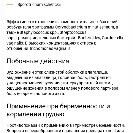
Sporotrichum schenckii
Эффективен в отношении грамположительных бактерий -
возбудителя эритразмы Corynebacterium minutissimum, а
также Staphylococcus spp., Streptococcus
spp., грамотрицательных бактерий - Bacteroides, Gardnerella
vaginalis. В высоких концентрациях активен в
отношении Trichomonas vaginalis.
Побочные действия
Зуд, жжение и отек слизистой оболочки влагалища,
выделения из влагалища, головная боль, гастралгия,
учащенное мочеиспускание, интеркуррентный цистит,
ощущение жжения в половом члене у полового партнера,
боль во время полового акта.
Применение при беременности и
кормлении грудью
Противопоказан к применению в I триместре беременности.
Вопрос о целесообразности назначения препарата во II или