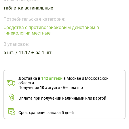
Поливитаминные
При
и гриппе
таблетки вагинальные
комплексы
простуде
Противоаллергические
Противовоспалительные
Пробиотики
Сахарный
препараты
препараты
Потребительская категория:
диабет
Средства с противогрибковым действием в
Противогрибковые
Противоопухолевые
гинекологии местные
Тонизирующие
Фиточай/
препараты
препараты
чай
В упаковке:
Противопаразитарные
Растительные
препараты
препараты
6 шт. / 11.17 ₽ за 1 шт.
Сердечно-
Система
сосудистые
обмена
препараты
веществ
Доставка в
142 аптеки
в Москве и Московской
области
Средства
Стоматологические
Получение
10 августа
- Бесплатно
от
препараты
алкоголизма
Оплата при получении наличными или картой
и курения
Срок хранения заказа 5 дней