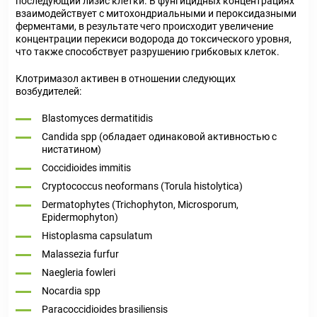
последующий лизис клетки. В фунгицидных концентрациях
взаимодействует с митохондриальными и пероксидазными
ферментами, в результате чего происходит увеличение
концентрации перекиси водорода до токсического уровня,
что также способствует разрушению грибковых клеток.
Клотримазол активен в отношении следующих
возбудителей:
Blastomyces dermatitidis
Candida spp (обладает одинаковой активностью с
нистатином)
Coccidioides immitis
Cryptococcus neoformans (Torula histolytica)
Dermatophytes (Trichophyton, Microsporum,
Epidermophyton)
Histoplasma capsulatum
Malassezia furfur
Naegleria fowleri
Nocardia spp
Paracoccidioides brasiliensis