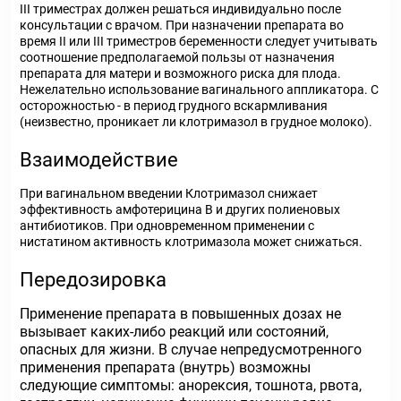
III триместрах должен решаться индивидуально после
консультации с врачом. При назначении препарата во
время II или III триместров беременности следует учитывать
соотношение предполагаемой пользы от назначения
препарата для матери и возможного риска для плода.
Нежелательно использование вагинального аппликатора. С
осторожностью - в период грудного вскармливания
(неизвестно, проникает ли клотримазол в грудное молоко).
Взаимодействие
При вагинальном введении Клотримазол снижает
эффективность амфотерицина В и других полиеновых
антибиотиков. При одновременном применении с
нистатином активность клотримазола может снижаться.
Передозировка
Применение препарата в повышенных дозах не
вызывает каких-либо реакций или состояний,
опасных для жизни. В случае непредусмотренного
применения препарата (внутрь) возможны
следующие симптомы: анорексия, тошнота, рвота,