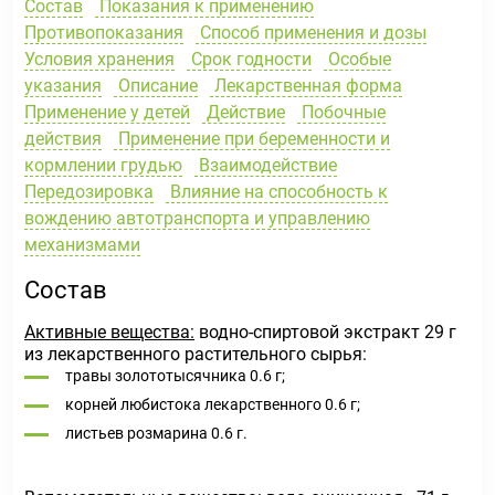
Состав
Показания к применению
Противопоказания
Способ применения и дозы
Условия хранения
Срок годности
Особые
указания
Описание
Лекарственная форма
Применение у детей
Действие
Побочные
действия
Применение при беременности и
кормлении грудью
Взаимодействие
Передозировка
Влияние на способность к
вождению автотранспорта и управлению
механизмами
Состав
Активные вещества:
водно-спиртовой экстракт 29 г
из лекарственного растительного сырья:
травы золототысячника 0.6 г;
корней любистока лекарственного 0.6 г;
листьев розмарина 0.6 г.