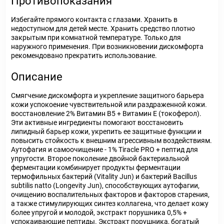
Противопоказания
Избегайте прямого контакта с глазами. Хранить в
недоступном для детей месте. Хранить средство плотно
закрытым при комнатной температуре. Только для
наружного применения. При возникновении дискомфорта
рекомендовано прекратить использование.
Описание
Смягчение дискомфорта и укрепление защитного барьера
кожи успокоение чувствительной или раздраженной кожи.
восстановление 2% Витамин B5 + Витамин Е (токоферол).
Эти активные ингредиенты помогают восстановить
липидный барьер кожи, укрепить ее защитные функции и
повысить стойкость к внешним агрессивным воздействиям.
Аутофагия и самоочищение - 1% Tiracle PRO + пептид для
упругости. Второе поколение двойной бактериальной
ферментации комбинирует продукты ферментации
термофильных бактерий (Vitality Jun) и бактерий Bacillus
subtilis natto (Longevity Jun), способствующих аутофагии,
очищению воспалительных факторов и факторов старения,
а также стимулирующих синтез коллагена, что делает кожу
более упругой и молодой, экстракт порушника 0,5% +
успокаивающие пептиды. Экстракт порушника, богатый