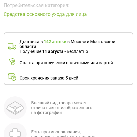
Поливитаминные
При
и гриппе
Потребительская категория:
комплексы
простуде
Противоаллергические
Противовоспалительные
Средства основного ухода для лица
Пробиотики
Сахарный
препараты
препараты
диабет
Противогрибковые
Противоопухолевые
Тонизирующие
Фиточай/
препараты
препараты
Доставка в
142 аптеки
в Москве и Московской
чай
области
Противопаразитарные
Растительные
Получение
11 августа
- Бесплатно
препараты
препараты
Оплата при получении наличными или картой
Сердечно-
Система
сосудистые
обмена
Срок хранения заказа 5 дней
препараты
веществ
Средства
Стоматологические
от
препараты
алкоголизма
Внешний вид товара может
отличаться от изображенного
и курения
на фотографии
Есть противопоказания,
проконсультируйтесь с врачом