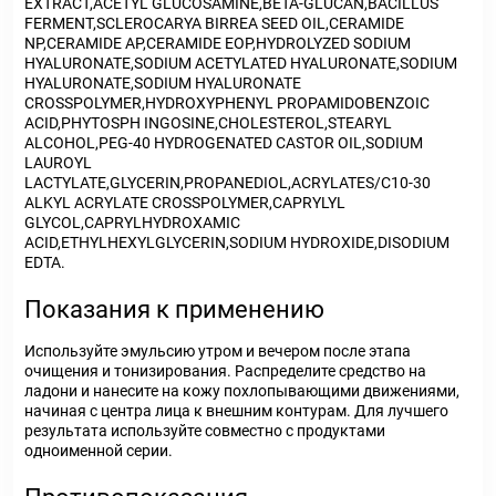
EXTRACT,ACETYL GLUCOSAMINE,BETA-GLUCAN,BACILLUS
FERMENT,SCLEROCARYA BIRREA SEED OIL,CERAMIDE
NP,CERAMIDE AP,CERAMIDE EOP,HYDROLYZED SODIUM
HYALURONATE,SODIUM ACETYLATED HYALURONATE,SODIUM
HYALURONATE,SODIUM HYALURONATE
CROSSPOLYMER,HYDROXYPHENYL PROPAMIDOBENZOIC
ACID,PHYTOSPH INGOSINE,CHOLESTEROL,STEARYL
ALCOHOL,PEG-40 HYDROGENATED CASTOR OIL,SODIUM
LAUROYL
LACTYLATE,GLYCERIN,PROPANEDIOL,ACRYLATES/C10-30
ALKYL ACRYLATE CROSSPOLYMER,CAPRYLYL
GLYCOL,CAPRYLHYDROXAMIC
ACID,ETHYLHEXYLGLYCERIN,SODIUM HYDROXIDE,DISODIUM
EDTA.
Показания к применению
Используйте эмульсию утром и вечером после этапа
очищения и тонизирования. Распределите средство на
ладони и нанесите на кожу похлопывающими движениями,
начиная с центра лица к внешним контурам. Для лучшего
результата используйте совместно с продуктами
одноименной серии.