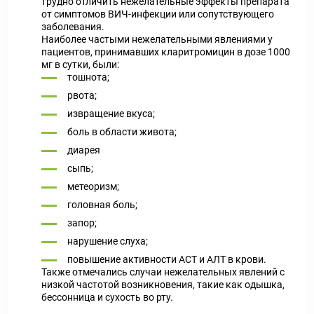
трудно отличить нежелательные эффекты препарата
от симптомов ВИЧ-инфекции или сопутствующего
заболевания.
Наиболее частыми нежелательными явлениями у
пациентов, принимавших кларитромицин в дозе 1000
мг в сутки, были:
тошнота;
рвота;
извращение вкуса;
боль в области живота;
диарея
сыпь;
метеоризм;
головная боль;
запор;
нарушение слуха;
повышение активности ACT и АЛТ в крови.
Также отмечались случаи нежелательных явлений с
низкой частотой возникновения, такие как одышка,
бессонница и сухость во рту.