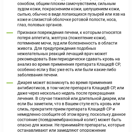
ознобом, общим плохим самочувствием, сильным
зудом кожи, покраснением кожи, шелушением кожи,
сыпью, обычно в виде лопающихся пузырей или язв на
коже и слизистой оболочке ротовой полости, носа,
глаз, половых органов.
Признаки повреждения печени, к которым относятся
потеря аппетита, желтуха (пожелтение кожи),
потемнение мочи, зуд или болезненность в области
живота. Для предупреждения подобных
нежелательных реакций лечащий врач может
рекомендовать Вам периодически сдавать кровь на
анализ во время применения препарата Клацид® СР,
особенно если у Вас уже есть или были какие-либо
заболевания печени.
Диарея может возникнуть во время применения
антибиотиков, в том числе препарата Клацид® СР, или
даже через несколько недель после прекращения
лечения. В случае тяжелой или длительной диареи, или
если Вы заметили, что в Вашем стуле есть кровь или
слизь, прекратите прием препарата Клацид® СР и
немедленно сообщите об этом врачу, поскольку данное
состояние (псевдомембранозный колит) может быть
опасно для жизни. Не принимайте препараты, которые
останавливают или замедляют опорожнение