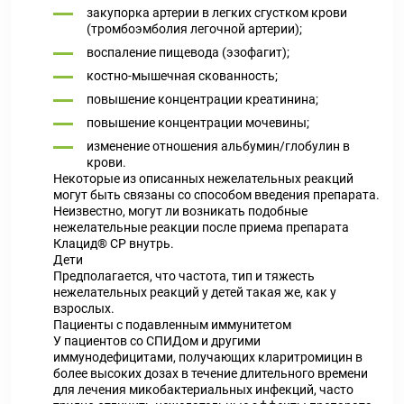
закупорка артерии в легких сгустком крови
(тромбоэмболия легочной артерии);
воспаление пищевода (эзофагит);
костно-мышечная скованность;
повышение концентрации креатинина;
повышение концентрации мочевины;
изменение отношения альбумин/глобулин в
крови.
Некоторые из описанных нежелательных реакций
могут быть связаны со способом введения препарата.
Неизвестно, могут ли возникать подобные
нежелательные реакции после приема препарата
Клацид® СР внутрь.
Дети
Предполагается, что частота, тип и тяжесть
нежелательных реакций у детей такая же, как у
взрослых.
Пациенты с подавленным иммунитетом
У пациентов со СПИДом и другими
иммунодефицитами, получающих кларитромицин в
более высоких дозах в течение длительного времени
для лечения микобактериальных инфекций, часто