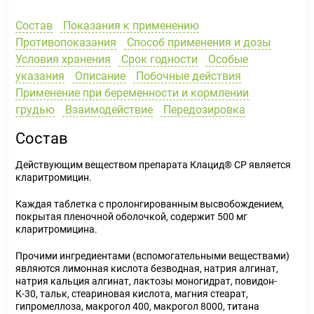
Состав
Показания к применению
Противопоказания
Способ применения и дозы
Условия хранения
Срок годности
Особые
указания
Описание
Побочные действия
Применение при беременности и кормлении
грудью
Взаимодействие
Передозировка
Состав
Действующим веществом препарата Клацид® СР является
кларитромицин.
Каждая таблетка с пролонгированным высвобождением,
покрытая пленочной оболочкой, содержит 500 мг
кларитромицина.
Прочими ингредиентами (вспомогательными веществами)
являются лимонная кислота безводная, натрия алгинат,
натрия кальция алгинат, лактозы моногидрат, повидон-
К-30, тальк, стеариновая кислота, магния стеарат,
гипромеллоза, макрогол 400, макрогол 8000, титана