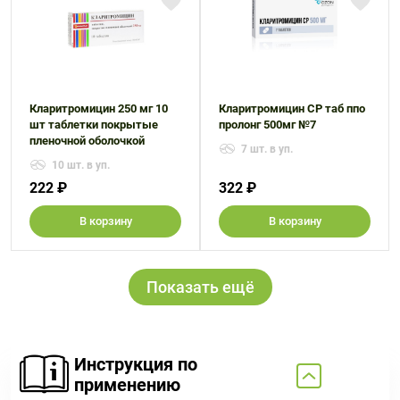
Кларитромицин 250 мг 10
Кларитромицин СР таб ппо
шт таблетки покрытые
пролонг 500мг №7
пленочной оболочкой
7 шт. в уп.
10 шт. в уп.
222 ₽
322 ₽
В корзину
В корзину
Показать ещё
Инструкция по
применению