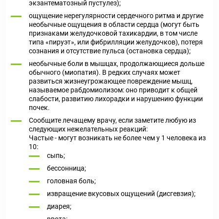
экзантематозный пустулез);
ощущение нерегулярности сердечного ритма и другие
необычные ощущения в области сердца (могут быть
признаками желудочковой тахикардии, в том числе
типа «пируэт», или фибрилляции желудочков), потеря
сознания и отсутствие пульса (остановка сердца);
необычные боли в мышцах, продолжающиеся дольше
обычного (миопатия). В редких случаях может
развиться жизнеугрожающее повреждение мышц,
называемое рабдомиолизом: оно приводит к общей
слабости, развитию лихорадки и нарушению функции
почек.
Сообщите лечащему врачу, если заметите любую из
следующих нежелательных реакций:
Частые - могут возникать не более чем у 1 человека из
10:
сыпь;
бессонница;
головная боль;
извращение вкусовых ощущений (дисгевзия);
диарея;