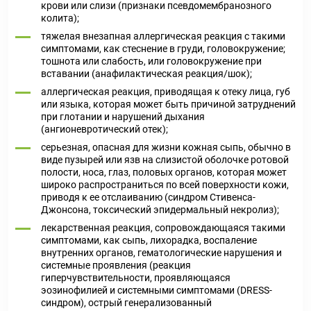
крови или слизи (признаки псевдомембранозного
колита);
тяжелая внезапная аллергическая реакция с такими
симптомами, как стеснение в груди, головокружение;
тошнота или слабость, или головокружение при
вставании (анафилактическая реакция/шок);
аллергическая реакция, приводящая к отеку лица, губ
или языка, которая может быть причиной затруднений
при глотании и нарушений дыхания
(ангионевротический отек);
серьезная, опасная для жизни кожная сыпь, обычно в
виде пузырей или язв на слизистой оболочке ротовой
полости, носа, глаз, половых органов, которая может
широко распространиться по всей поверхности кожи,
приводя к ее отслаиванию (синдром Стивенса-
Джонсона, токсический эпидермальный некролиз);
лекарственная реакция, сопровождающаяся такими
симптомами, как сыпь, лихорадка, воспаление
внутренних органов, гематологические нарушения и
системные проявления (реакция
гиперчувствительности, проявляющаяся
эозинофилией и системными симптомами (DRЕSS-
синдром), острый генерализованный