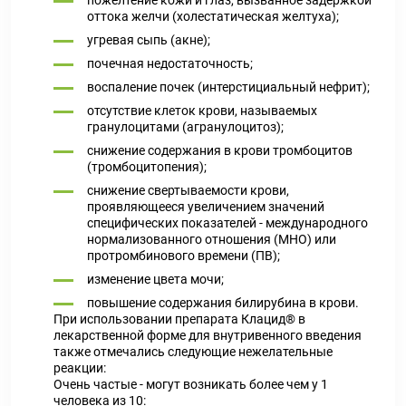
пожелтение кожи и глаз, вызванное задержкой
оттока желчи (холестатическая желтуха);
угревая сыпь (акне);
почечная недостаточность;
воспаление почек (интерстициальный нефрит);
отсутствие клеток крови, называемых
гранулоцитами (агранулоцитоз);
снижение содержания в крови тромбоцитов
(тромбоцитопения);
снижение свертываемости крови,
проявляющееся увеличением значений
специфических показателей - международного
нормализованного отношения (МНО) или
протромбинового времени (ПВ);
изменение цвета мочи;
повышение содержания билирубина в крови.
При использовании препарата Клацид® в
лекарственной форме для внутривенного введения
также отмечались следующие нежелательные
реакции:
Очень частые - могут возникать более чем у 1
человека из 10: