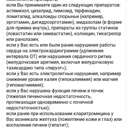
если Вы принимаете один из следующих препаратов:
астемизол, цизаприд, пимозид, терфенадин,
ломитапид, алкалоиды спорыньи (например,
эрготамин, дигидроэрготамин), мидазолам (в форме
для приема внутрь), препараты из группы статинов
(ловастатин или симвастатин), колхицин, тикагрелор
или ранолазин;
если у Вас есть или были ранее нарушения работы
сердца на электрокардиограмме (удлинение
интервала QT) или нарушения сердечного ритма
(желудочковая аритмия, включая желудочковую
тахикардию типа «пируэт»);
если у Вас есть электролитные нарушения, например
снижение уровня калия (гипокалиемия) или магния
(гипомагниемия);
если у Вас нарушена функция печени и почек
(тяжелая печеночная недостаточность,
протекающая одновременно с почечной
недостаточностью);
если ранее при использовании кларитромицина у
Вас возникала желтуха (пожелтение кожи и глаз) или
воспаление печени (гепатит);