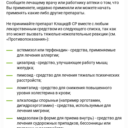
Сообщите лечащему врачу или работнику аптеки о том, что
Вы применяете, недавно применяли или можете начать
применять какие-либо другие препараты.
Не принимайте препарат Клацид® СР вместе с любым
лекарственным средством из следующего списка, так как
это может вызвать тяжелые нежелательные реакции (см.
«Противопоказания»):
астемизол или терфенадин - средства, применяемые
для лечения аллергии;
цизаприд - средство, улучшающее работу мышц
желудка;
пимозид - средство для лечения тяжелых психических
расстройств;
ломитапид - средство для снижения повышенного
уровня холестерина в крови;
алкалоиды спорыньи (например эрготамин,
дигидроэрготамин) - средства, используемые для
лечения мигрени;
мидазолам (в форме для приема внутрь) - средство для
лечения судорожных припадков, бессонницы или