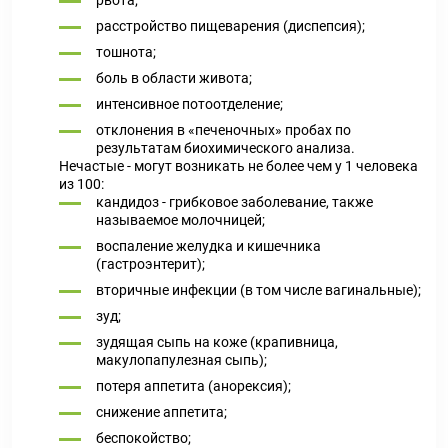
рвота;
расстройство пищеварения (диспепсия);
тошнота;
боль в области живота;
интенсивное потоотделение;
отклонения в «печеночных» пробах по
результатам биохимического анализа.
Нечастые - могут возникать не более чем у 1 человека
из 100:
кандидоз - грибковое заболевание, также
называемое молочницей;
воспаление желудка и кишечника
(гастроэнтерит);
вторичные инфекции (в том числе вагинальные);
зуд;
зудящая сыпь на коже (крапивница,
макулопапулезная сыпь);
потеря аппетита (анорексия);
снижение аппетита;
беспокойство;