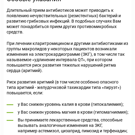
Длительный прием антибиотиков может приводить к
появлению нечувствительных (резистентных) бактерий и
развитию грибковых инфекций. В подобных случаях Вам
может понадобиться прием других противомикробных
средств.
При лечении кларитромицином и другими антибиотиками из
группы макролидов у некоторых пациентов возникали
изменения на электрокардиограмме (ЭКГ), в том числе так
называемое «удлинение интервала QT», при котором
повышается риск развития тяжелых нарушений ритма
сердца (аритмий).
Риск развития аритмий (в том числе особенно опасного
типа аритмий - желудочковой тахикардии типа «пируэт»)
повышается, если:
у Вас снижен уровень калия в крови (гипокалиемия);
у Вас снижен уровень магния в крови (гипомагниемия);
Вы принимаете лекарственные средства, способные
вызывать аналогичные изменения на ЭКГ,
например астемизол, цизаприд, пимозид и терфенадин;