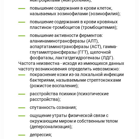
нейтрофилами (нейтропения);
повышение содержания в крови клеток,
называемых эозинофилами (эозинофилия);
повышение содержания в крови кровяных
пластинок-тромбоцитов (тромбоцитемия);
повышение активности ферментов:
аланинаминотрансферазы (АЛТ),
аспартатаминотрансферазы (ACT), гамма-
глутамилтрансферазы (ГГТ), щелочной
фосфатазы, лактатдегидрогеназы (ЛДГ).
Частота неизвестна - исходя из имеющихся данных
частоту возникновения определить невозможно:
покраснение кожи из-за локальной инфекции
бактериями, называемыми стрептококками
(рожистое воспаление);
расстройства психики (психотические
расстройства);
спутанность сознания;
ощущение утраты физической связи с
окружающим миром и собственным телом
(деперсонализация);
депрессия;