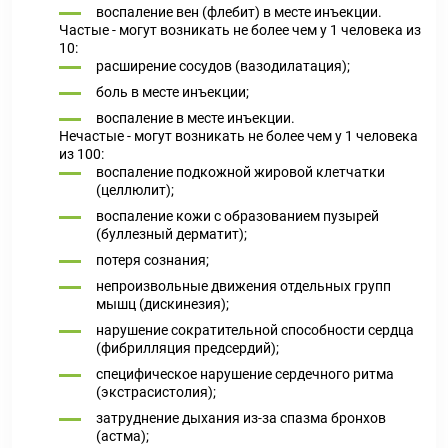
воспаление вен (флебит) в месте инъекции.
Частые - могут возникать не более чем у 1 человека из
10:
расширение сосудов (вазодилатация);
боль в месте инъекции;
воспаление в месте инъекции.
Нечастые - могут возникать не более чем у 1 человека
из 100:
воспаление подкожной жировой клетчатки
(целлюлит);
воспаление кожи с образованием пузырей
(буллезный дерматит);
потеря сознания;
непроизвольные движения отдельных групп
мышц (дискинезия);
нарушение сократительной способности сердца
(фибрилляция предсердий);
специфическое нарушение сердечного ритма
(экстрасистолия);
затруднение дыхания из-за спазма бронхов
(астма);