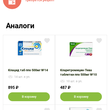
Аналоги
Клацид таб ппо 500мг №14
Кларитромицин-Тева
таблетки ппо 500мг №10
14 шт. в уп.
10 шт. в уп.
895 ₽
487 ₽
В корзину
В корзину