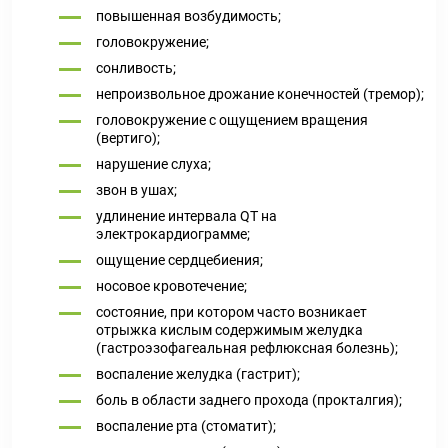
повышенная возбудимость;
головокружение;
сонливость;
непроизвольное дрожание конечностей (тремор);
головокружение с ощущением вращения
(вертиго);
нарушение слуха;
звон в ушах;
удлинение интервала QT на
электрокардиограмме;
ощущение сердцебиения;
носовое кровотечение;
состояние, при котором часто возникает
отрыжка кислым содержимым желудка
(гастроэзофагеальная рефлюксная болезнь);
воспаление желудка (гастрит);
боль в области заднего прохода (прокталгия);
воспаление рта (стоматит);