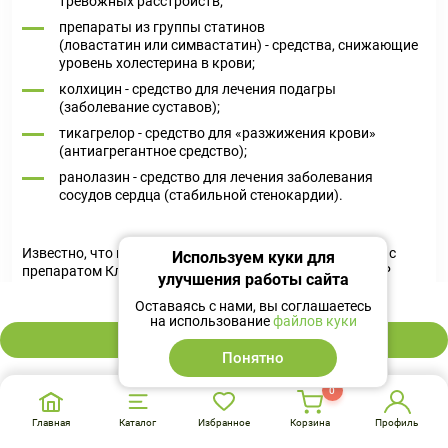
тревожных расстройств;
препараты из группы статинов
(ловастатин или симвастатин) - средства, снижающие
уровень холестерина в крови;
колхицин - средство для лечения подагры
(заболевание суставов);
тикагрелор - средство для «разжижения крови»
(антиагрегантное средство);
ранолазин - средство для лечения заболевания
сосудов сердца (стабильной стенокардии).
Известно, что некоторые препараты взаимодействуют с
Используем куки для
препаратом Клацид® СР. Прием препарата Клацид® СР
улучшения работы сайта
вместе с этими препаратами может влиять на
523 ₽
Оставаясь с нами, вы соглашаетесь
терапевтический эффект данных лекарственных средств.
на использование
файлов куки
Это также может увеличить вероятность возникновения
В корзину
побочных эффектов.
Понятно
Сообщите лечащему врачу, если Вы принимаете:
0
гидроксихлорохин или хлорохин - противомалярийные
Главная
Каталог
Избранное
Корзина
Профиль
средства;