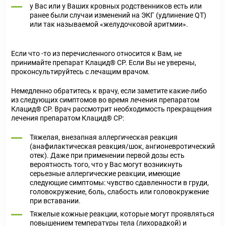
у Вас или у Ваших кровных родственников есть или
ранее были случаи изменений на ЭКГ (удлинение QT)
или так называемой «желудочковой аритмии».
Если что -то из перечисленного относится к Вам, не
принимайте препарат Клацид® СР. Если Вы не уверены,
проконсультируйтесь с лечащим врачом.
Немедленно обратитесь к врачу, если заметите какие-либо
из следующих симптомов во время лечения препаратом
Клацид® СР. Врач рассмотрит необходимость прекращения
лечения препаратом Клацид® СР:
Тяжелая, внезапная аллергическая реакция
(анафилактическая реакция/шок, ангионевротический
отек). Даже при применении первой дозы есть
вероятность того, что у Вас могут возникнуть
серьезные аллергические реакции, имеющие
следующие симптомы: чувство сдавленности в груди,
головокружение, боль, слабость или головокружение
при вставании.
Тяжелые кожные реакции, которые могут проявляться
повышением температуры тела (лихорадкой) и