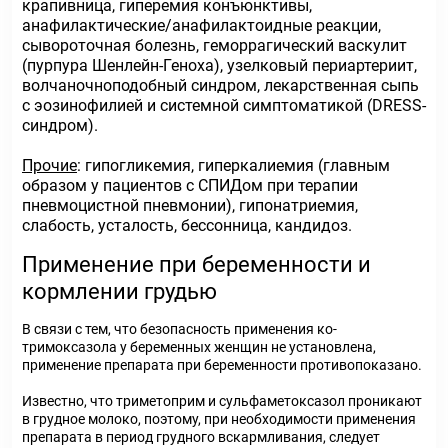
крапивница, гиперемия конъюнктивы,
анафилактические/анафилактоидные реакции,
сывороточная болезнь, геморрагический васкулит
(пурпура Шенлейн-Геноха), узелковый периартериит,
волчаночноподобный синдром, лекарственная сыпь
с эозинофилией и системной симптоматикой (DRESS-
синдром).
Прочие
: гипогликемия, гиперкалиемия (главным
образом у пациентов с СПИДом при терапии
пневмоцистной пневмонии), гипонатриемия,
слабость, усталость, бессонница, кандидоз.
Применение при беременности и
кормлении грудью
В связи с тем, что безопасность применения ко-
тримоксазола у беременных женщин не установлена,
применение препарата при беременности противопоказано.
Известно, что триметоприм и сульфаметоксазол проникают
в грудное молоко, поэтому, при необходимости применения
препарата в период грудного вскармливания, следует