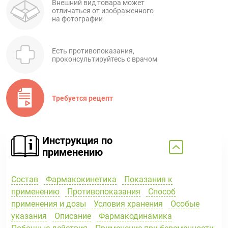
Внешний вид товара может
отличаться от изображенного
на фотографии
Есть противопоказания,
проконсультируйтесь с врачом
Требуется рецепт
Инструкция по
применению
Состав
Фармакокинетика
Показания к
применению
Противопоказания
Способ
применения и дозы
Условия хранения
Особые
указания
Описание
Фармакодинамика