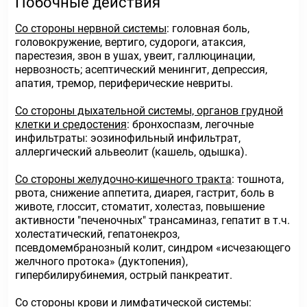
Побочные действия
Со стороны нервной системы
: головная боль,
головокружение, вертиго, судороги, атаксия,
парестезия, звон в ушах, увеит, галлюцинации,
нервозность; асептический менингит, депрессия,
апатия, тремор, периферические невриты.
Со стороны дыхательной системы, органов грудной
клетки и средостения
: бронхоспазм, легочные
инфильтраты: эозинофильный инфильтрат,
аллергический альвеолит (кашель, одышка).
Со стороны желудочно-кишечного тракта
: тошнота,
рвота, снижение аппетита, диарея, гастрит, боль в
животе, глоссит, стоматит, холестаз, повышение
активности "печеночных" трансаминаз, гепатит в т.ч.
холестатический, гепатонекроз,
псевдомембранозный колит, синдром «исчезающего
желчного протока» (дуктопения),
гипербилирубинемия, острый панкреатит.
Со стороны крови и лимфатической системы
: