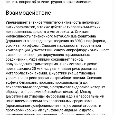
решить вопрос об отмене грудного вскармливания.
Взаимодействие
Увеличивает антикоагулянтную активность непрямых
антикоагулянтов, а также действие гипогликемических
лекарственных средств и метотрексата. Снижает
интенсивность печеночного метаболизма фенитоина
(удлиняет его период полувыведения на 39%) и варфарина,
усиливая их эффект. Снижает надежность пероральной
контрацепции (угнетает кишечную микрофлору и уменьшает
кишечно-печеночную циркуляцию гормональных
соединений). Рифампицин сокращает период
полувыведения триметоприма. Пириметамин в дозах,
превышающих 25 мг/нед, увеличивает риск развития
мегалобластной анемии. Диуретики (чаще тиазиды)
увеличивают риск развития тромбоцитопении. Снижают
эффект бензокаин, прокаин, прокаинамид (и др.
лекарственные средства, в результате гидролиза которых
образуется парааминобензойная кислота). Между
диуретиками (тиазиды, фуросемид и др.) и пероральными
гипогликемическими лекарственными средствами
(производные сульфонилмочевины), с одной стороны, и
противомикробными сульфаниламидами - с другой,
возможно развитие перекрестной аллергической реакции.