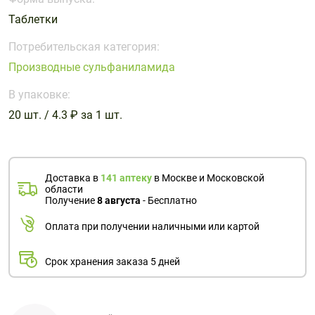
Поливитаминные
При
и гриппе
Таблетки
комплексы
простуде
Противоаллергические
Противовоспалительные
Пробиотики
Сахарный
препараты
препараты
Потребительская категория:
диабет
Производные сульфаниламида
Противогрибковые
Противоопухолевые
Тонизирующие
Фиточай/
препараты
препараты
В упаковке:
чай
Противопаразитарные
Растительные
20 шт. / 4.3 ₽ за 1 шт.
препараты
препараты
Сердечно-
Система
сосудистые
обмена
Доставка в
141 аптеку
в Москве и Московской
препараты
веществ
области
Получение
8 августа
- Бесплатно
Средства
Стоматологические
от
препараты
Оплата при получении наличными или картой
алкоголизма
и курения
Срок хранения заказа 5 дней