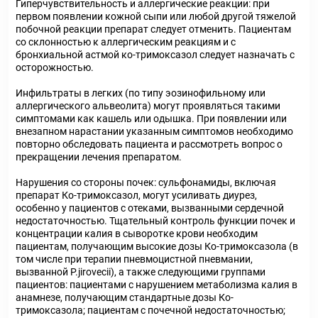
Гиперчувствительность и аллергические реакции: при
первом появлении кожной сыпи или любой другой тяжелой
побочной реакции препарат следует отменить. Пациентам
со склонностью к аллергическим реакциям и с
бронхиальной астмой ко-тримоксазол следует назначать с
осторожностью.
Инфильтраты в легких (по типу эозинофильному или
аллергического альвеолита) могут проявляться такими
симптомами как кашель или одышка. При появлении или
внезапном нарастании указанным симптомов необходимо
повторно обследовать пациента и рассмотреть вопрос о
прекращении лечения препаратом.
Нарушения со стороны почек: сульфонамиды, включая
препарат Ко-тримоксазол, могут усиливать диурез,
особенно у пациентов с отеками, вызванными сердечной
недостаточностью. Тщательный контроль функции почек и
концентрации калия в сыворотке крови необходим
пациентам, получающим высокие дозы Ко-тримоксазола (в
том числе при терапии пневмоцистной пневмании,
вызванной P.jirovecii), а также следующими группами
пациентов: пациентами с нарушением метаболизма калия в
анамнезе, получающим стандартные дозы Ко-
тримоксазола; пациентам с почечной недостаточностью;