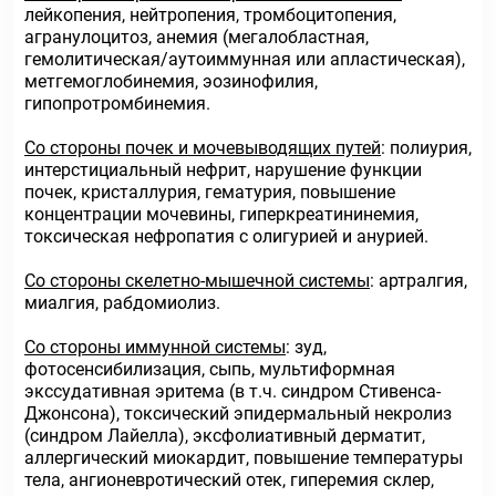
лейкопения, нейтропения, тромбоцитопения,
агранулоцитоз, анемия (мегалобластная,
гемолитическая/аутоиммунная или апластическая),
метгемоглобинемия, эозинофилия,
гипопротромбинемия.
Со стороны почек и мочевыводящих путей
: полиурия,
интерстициальный нефрит, нарушение функции
почек, кристаллурия, гематурия, повышение
концентрации мочевины, гиперкреатининемия,
токсическая нефропатия с олигурией и анурией.
Со стороны скелетно-мышечной системы
: артралгия,
миалгия, рабдомиолиз.
Со стороны иммунной системы
: зуд,
фотосенсибилизация, сыпь, мультиформная
экссудативная эритема (в т.ч. синдром Стивенса-
Джонсона), токсический эпидермальный некролиз
(синдром Лайелла), эксфолиативный дерматит,
аллергический миокардит, повышение температуры
тела, ангионевротический отек, гиперемия склер,