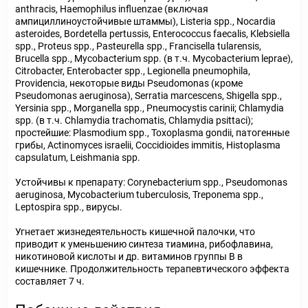
anthracis, Haemophilus influenzae (включая
ампициллиноустойчивые штаммы), Listeria spp., Nocardia
asteroides, Bordetella pertussis, Enterococcus faecalis, Klebsiella
spp., Proteus spp., Pasteurella spp., Francisella tularensis,
Brucella spp., Mycobacterium spp. (в т.ч. Mycobacterium leprae),
Citrobacter, Enterobacter spp., Legionella pneumophila,
Providencia, некоторые виды Pseudomonas (кроме
Pseudomonas aeruginosa), Serratia marcescens, Shigella spp.,
Yersinia spp., Morganella spp., Pneumocystis carinii; Chlamydia
spp. (в т.ч. Chlamydia trachomatis, Chlamydia psittaci);
простейшие: Plasmodium spp., Toxoplasma gondii, патогенные
грибы, Actinomyces israelii, Coccidioides immitis, Histoplasma
capsulatum, Leishmania spp.
Устойчивы к препарату: Corynebacterium spp., Pseudomonas
aeruginosa, Mycobacterium tuberculosis, Treponema spp.,
Leptospira spp., вирусы.
Угнетает жизнедеятельность кишечной палочки, что
приводит к уменьшению синтеза тиамина, рибофлавина,
никотиновой кислоты и др. витаминов группы В в
кишечнике. Продолжительность терапевтического эффекта
составляет 7 ч.