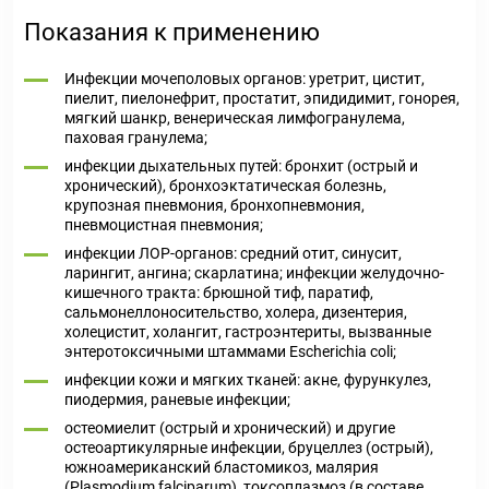
Показания к применению
Инфекции мочеполовых органов: уретрит, цистит,
пиелит, пиелонефрит, простатит, эпидидимит, гонорея,
мягкий шанкр, венерическая лимфогранулема,
паховая гранулема;
инфекции дыхательных путей: бронхит (острый и
хронический), бронхоэктатическая болезнь,
крупозная пневмония, бронхопневмония,
пневмоцистная пневмония;
инфекции ЛОР-органов: средний отит, синусит,
ларингит, ангина; скарлатина; инфекции желудочно-
кишечного тракта: брюшной тиф, паратиф,
сальмонеллоносительство, холера, дизентерия,
холецистит, холангит, гастроэнтериты, вызванные
энтеротоксичными штаммами Escherichia coli;
инфекции кожи и мягких тканей: акне, фурункулез,
пиодермия, раневые инфекции;
остеомиелит (острый и хронический) и другие
остеоартикулярные инфекции, бруцеллез (острый),
южноамериканский бластомикоз, малярия
(Plasmodium falciparum), токсоплазмоз (в составе