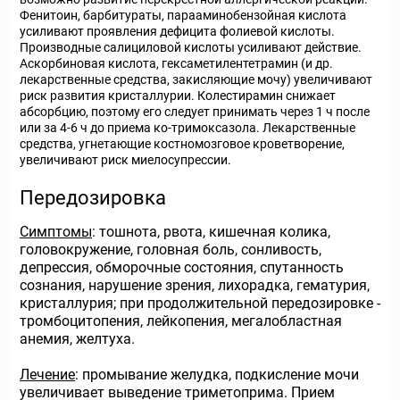
Фенитоин, барбитураты, парааминобензойная кислота
усиливают проявления дефицита фолиевой кислоты.
Производные салициловой кислоты усиливают действие.
Аскорбиновая кислота, гексаметилентетрамин (и др.
лекарственные средства, закисляющие мочу) увеличивают
риск развития кристаллурии. Колестирамин снижает
абсорбцию, поэтому его следует принимать через 1 ч после
или за 4-6 ч до приема ко-тримоксазола. Лекарственные
средства, угнетающие костномозговое кроветворение,
увеличивают риск миелосупрессии.
Передозировка
Симптомы
: тошнота, рвота, кишечная колика,
головокружение, головная боль, сонливость,
депрессия, обморочные состояния, спутанность
сознания, нарушение зрения, лихорадка, гематурия,
кристаллурия; при продолжительной передозировке -
тромбоцитопения, лейкопения, мегалобластная
анемия, желтуха.
Лечение
: промывание желудка, подкисление мочи
увеличивает выведение триметоприма. Прием