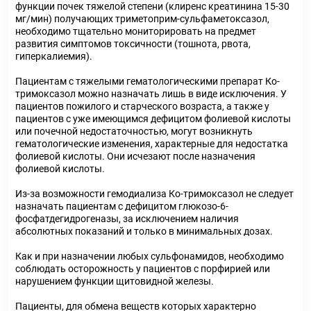
функции почек тяжелой степени (клиренс креатинина 15-30
мг/мин) получающих триметоприм-сульфаметоксазол,
необходимо тщательно мониторировать на предмет
развития симптомов токсичности (тошнота, рвота,
гиперкалиемия).
Пациентам с тяжелыми гематологическими препарат Ко-
тримоксазол можно назначать лишь в виде исключения. У
пациентов пожилого и старческого возраста, а также у
пациентов с уже имеющимся дефицитом фолиевой кислоты
или почечной недостаточностью, могут возникнуть
гематологические изменения, характерные для недостатка
фолиевой кислоты. Они исчезают после назначения
фолиевой кислоты.
Из-за возможности гемодиализа Ко-тримоксазол не следует
назначать пациентам с дефицитом глюкозо-6-
фосфатдегидрогеназы, за исключением наличия
абсолютных показаний и только в минимальных дозах.
Как и при назначении любых сульфонамидов, необходимо
соблюдать осторожность у пациентов с порфирией или
нарушением функции щитовидной железы.
Пациенты, для обмена веществ которых характерно