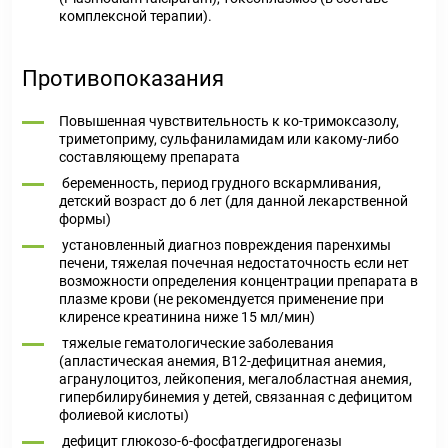
комплексной терапии).
Противопоказания
Повышенная чувствительность к ко-тримоксазолу,
триметоприму, сульфаниламидам или какому-либо
составляющему препарата
беременность, период грудного вскармливания,
детский возраст до 6 лет (для данной лекарственной
формы)
установленный диагноз повреждения паренхимы
печени, тяжелая почечная недостаточность если нет
возможности определения концентрации препарата в
плазме крови (не рекомендуется применение при
клиренсе креатинина ниже 15 мл/мин)
тяжелые гематологические заболевания
(апластическая анемия, В12-дефицитная анемия,
агранулоцитоз, лейкопения, мегалобластная анемия,
гипербилирубинемия у детей, связанная с дефицитом
фолиевой кислоты)
дефицит глюкозо-6-фосфатдегидрогеназы