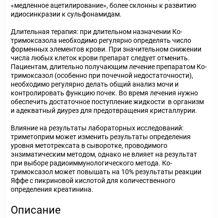
«медленное ацетилирование», более склонны к развитию
идиосинкразии к сульфонамидам.
Длительная терапия: при длительном назначении Ко-
тримоксазола необходимо регулярно определять число
форменных элементов крови. При значительном снижении
числа любых клеток крови препарат следует отменить.
Пациентам, длительно получающим лечение препаратом Ко-
тримоксазол (особенно при почечной недостаточности),
необходимо регулярно делать общий анализ мочи и
контролировать функцию почек. Во время лечения нужно
обеспечить достаточное поступление жидкости в организм
и адекватный диурез для предотвращения кристаллурии.
Влияние на результаты лабораторных исследований:
триметоприм может изменить результаты определения
уровня метотрексата в сыворотке, проводимого
энзиматическим методом, однако не влияет на результат
при выборе радиоиммунологического метода. Ко-
тримоксазол может повышать на 10% результаты реакции
Яффе с пикриновой кислотой для количественного
определения креатинина.
Описание