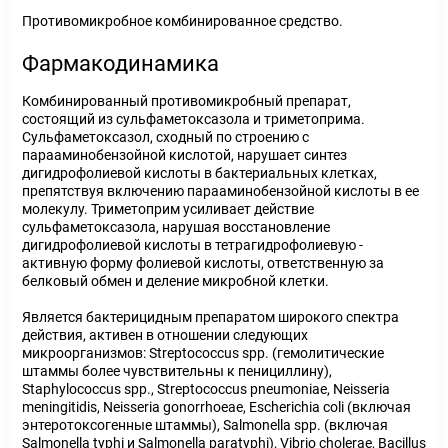
Противомикробное комбинированное средство.
Фармакодинамика
Комбинированный противомикробный препарат,
состоящий из сульфаметоксазола и триметоприма.
Сульфаметоксазол, сходный по строению с
парааминобензойной кислотой, нарушает синтез
дигидрофолиевой кислоты в бактериальных клетках,
препятствуя включению парааминобензойной кислоты в ее
молекулу. Триметоприм усиливает действие
сульфаметоксазола, нарушая восстановление
дигидрофолиевой кислоты в тетрагидрофолиевую -
активную форму фолиевой кислоты, ответственную за
белковый обмен и деление микробной клетки.
Является бактерицидным препаратом широкого спектра
действия, активен в отношении следующих
микроорганизмов: Streptococcus spp. (гемолитические
штаммы более чувствительны к пенициллину),
Staphylococcus spp., Streptococcus pneumoniae, Neisseria
meningitidis, Neisseria gonorrhoeae, Escherichia coli (включая
энтеротоксогенные штаммы), Salmonella spp. (включая
Salmonella typhi и Salmonella paratyphi), Vibrio cholerae, Bacillus