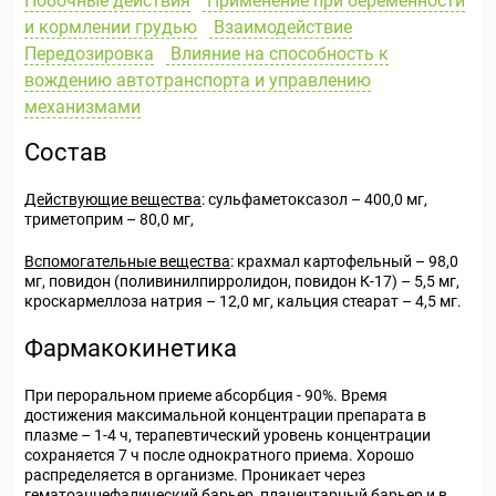
Побочные действия
Применение при беременности
и кормлении грудью
Взаимодействие
Передозировка
Влияние на способность к
вождению автотранспорта и управлению
механизмами
Состав
Действующие вещества
: сульфаметоксазол – 400,0 мг,
триметоприм – 80,0 мг,
Вспомогательные вещества
: крахмал картофельный – 98,0
мг, повидон (поливинилпирролидон, повидон К-17) – 5,5 мг,
кроскармеллоза натрия – 12,0 мг, кальция стеарат – 4,5 мг.
Фармакокинетика
При пероральном приеме абсорбция - 90%. Время
достижения максимальной концентрации препарата в
плазме – 1-4 ч, терапевтический уровень концентрации
сохраняется 7 ч после однократного приема. Хорошо
распределяется в организме. Проникает через
гематоэнцефалический барьер, плацентарный барьер и в