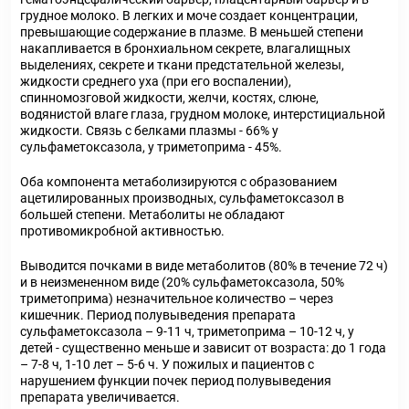
грудное молоко. В легких и моче создает концентрации,
превышающие содержание в плазме. В меньшей степени
накапливается в бронхиальном секрете, влагалищных
выделениях, секрете и ткани предстательной железы,
жидкости среднего уха (при его воспалении),
спинномозговой жидкости, желчи, костях, слюне,
водянистой влаге глаза, грудном молоке, интерстициальной
жидкости. Связь с белками плазмы - 66% у
сульфаметоксазола, у триметоприма - 45%.
Оба компонента метаболизируются с образованием
ацетилированных производных, сульфаметоксазол в
большей степени. Метаболиты не обладают
противомикробной активностью.
Выводится почками в виде метаболитов (80% в течение 72 ч)
и в неизмененном виде (20% сульфаметоксазола, 50%
триметоприма) незначительное количество – через
кишечник. Период полувыведения препарата
сульфаметоксазола – 9-11 ч, триметоприма – 10-12 ч, у
детей - существенно меньше и зависит от возраста: до 1 года
– 7-8 ч, 1-10 лет – 5-6 ч. У пожилых и пациентов с
нарушением функции почек период полувыведения
препарата увеличивается.